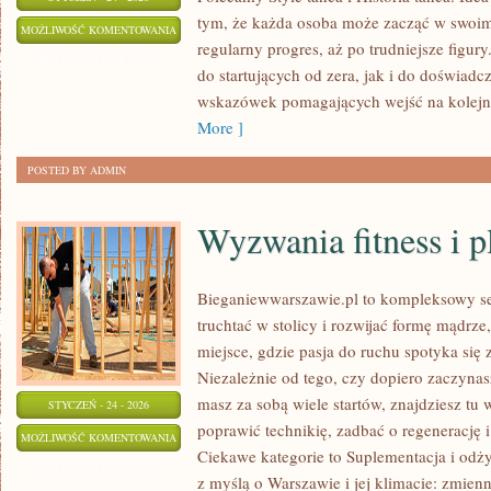
tym, że każda osoba może zacząć w swoim
TANIEC
MOŻLIWOŚĆ KOMENTOWANIA
regularny progres, aż po trudniejsze figur
W
ZOSTAŁA WYŁĄCZONA
do startujących od zera, jak i do doświadc
KULTURZE
wskazówek pomagających wejść na kolej
I
More ]
MEDIACH
POSTED BY ADMIN
Wyzwania fitness i p
Bieganiewwarszawie.pl to kompleksowy ser
truchtać w stolicy i rozwijać formę mądrze
miejsce, gdzie pasja do ruchu spotyka się 
Niezależnie od tego, czy dopiero zaczynasz
masz za sobą wiele startów, znajdziesz t
STYCZEŃ - 24 - 2026
poprawić technikię, zadbać o regenerację 
WYZWANIA
MOŻLIWOŚĆ KOMENTOWANIA
Ciekawe kategorie to Suplementacja i odży
FITNESS
ZOSTAŁA WYŁĄCZONA
z myślą o Warszawie i jej klimacie: zmien