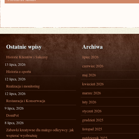
Ostatnie wpisy
Archiwa
Historie Klientów i Sukcesy
lipiec 2026
13 lipca, 2026
czerwiec 2026
Historia e-sportu
maj 2026
12 lipca, 2026
kwiecień 2026
Realizacja i monitoring
marzec 2026
12 lipca, 2026
Restauracja i Konserwacja
luty 2026
9 lipca, 2026
styczeń 2026
DomPol
grudzień 2025
8 lipca, 2026
listopad 2025
Zabawki kreatywne dla małego odkrywcy: jak
wspierać wyobraźnię
październik 2025