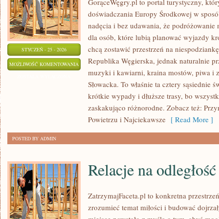
GorąceWęgry.pl to portal turystyczny, któr
doświadczania Europy Środkowej w sposó
nadęcia i bez udawania, że podróżowanie 
dla osób, które lubią planować wyjazdy kr
chcą zostawić przestrzeń na niespodziank
STYCZEŃ - 25 - 2026
Republika Węgierska, jednak naturalnie prze
ZJAWISKOWA
MOŻLIWOŚĆ KOMENTOWANIA
muzyki i kawiarni, kraina mostów, piwa i
PRZYRODA
ZOSTAŁA WYŁĄCZONA
Słowacka. To właśnie ta cztery sąsiednie 
krótkie wypady i dłuższe trasy, bo wszystk
zaskakująco różnorodne. Zobacz też: Prz
Powietrzu i Najciekawsze
[ Read More ]
POSTED BY ADMIN
Relacje na odległość
ZatrzymajFaceta.pl to konkretna przestrzeń
zrozumieć temat miłości i budować dojrza