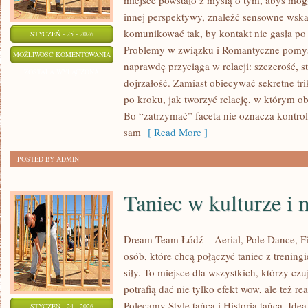
miejsce powstało z myślą o tym, abyś mogł
innej perspektywy, znaleźć sensowne wska
komunikować tak, by kontakt nie gasła po
STYCZEŃ - 25 - 2026
Problemy w związku i Romantyczne pomysły
RELACJE
MOŻLIWOŚĆ KOMENTOWANIA
naprawdę przyciąga w relacji: szczerość, s
NA
ZOSTAŁA WYŁĄCZONA
dojrzałość. Zamiast obiecywać sekretne tri
ODLEGŁOŚĆ
po kroku, jak tworzyć relację, w którym ob
Bo “zatrzymać” faceta nie oznacza kontrol
sam
[ Read More ]
POSTED BY ADMIN
Taniec w kulturze i
Dream Team Łódź – Aerial, Pole Dance, Fit
osób, które chcą połączyć taniec z trening
siły. To miejsce dla wszystkich, którzy czu
potrafią dać nie tylko efekt wow, ale też r
Polecamy Style tańca i Historia tańca. Id
STYCZEŃ - 24 - 2026