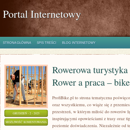
Portal Internetowy
STRONA GŁÓWNA
SPIS TREŚCI
BLOG INTERNETOWY
Rowerowa turystyka 
Rower a praca – bik
ProfiBike.pl to strona tematyczna poświę
oraz wszystkiemu, co wiąże się z przemies
przestrzeń, w którym miłość do rowerów łą
GRUDZIEŃ - 2 - 2025
inspirującymi opowieściami z trasy oraz t
ROWEROWA
MOŻLIWOŚĆ KOMENTOWANIA
poziomie doświadczenia. Niezależnie od t
TURYSTYKA
ZOSTAŁA WYŁĄCZONA