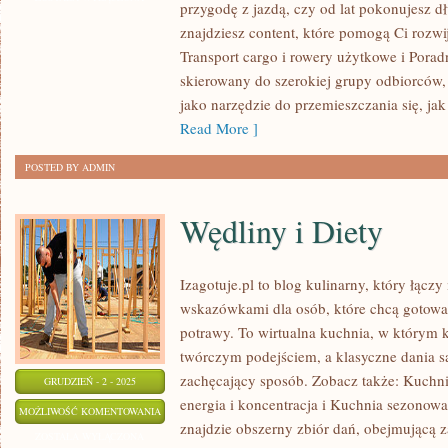
przygodę z jazdą, czy od lat pokonujesz dł
RODZINNA
znajdziesz content, które pomogą Ci rozwi
I
Transport cargo i rowery użytkowe i Poradn
ROWER
skierowany do szerokiej grupy odbiorców,
A
jako narzędzie do przemieszczania się, jak
PRACA
Read More ]
–
POSTED BY ADMIN
BIKE
COMMUTING
Wędliny i Diety
Izagotuje.pl to blog kulinarny, który łącz
wskazówkami dla osób, które chcą gotowa
potrawy. To wirtualna kuchnia, w którym 
twórczym podejściem, a klasyczne dania s
zachęcający sposób. Zobacz także: Kuchni
GRUDZIEŃ - 2 - 2025
energia i koncentracja i Kuchnia sezonowa
WĘDLINY
MOŻLIWOŚĆ KOMENTOWANIA
znajdzie obszerny zbiór dań, obejmującą 
I
ZOSTAŁA WYŁĄCZONA