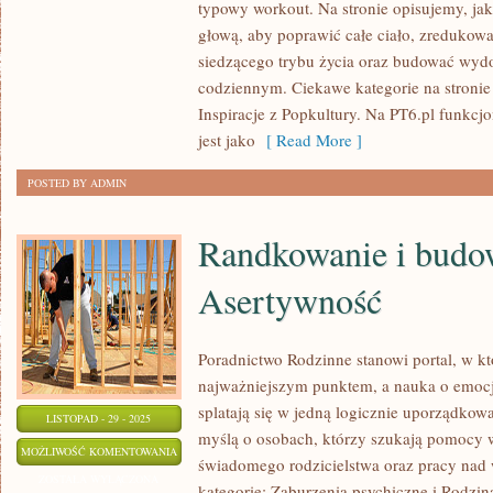
typowy workout. Na stronie opisujemy, ja
I
głową, aby poprawić całe ciało, zredukowa
EKOLOGIA
siedzącego trybu życia oraz budować wyd
I
codziennym. Ciekawe kategorie na stronie 
FITNESS
Inspiracje z Popkultury. Na PT6.pl funkc
jest jako
[ Read More ]
POSTED BY ADMIN
Randkowanie i budowa
Asertywność
Poradnictwo Rodzinne stanowi portal, w kt
najważniejszym punktem, a nauka o emocjac
splatają się w jedną logicznie uporządkowa
LISTOPAD - 29 - 2025
myślą o osobach, którzy szukają pomocy w
RANDKOWANIE
MOŻLIWOŚĆ KOMENTOWANIA
świadomego rodzicielstwa oraz pracy nad
I
ZOSTAŁA WYŁĄCZONA
kategorie: Zaburzenia psychiczne i Rodzin