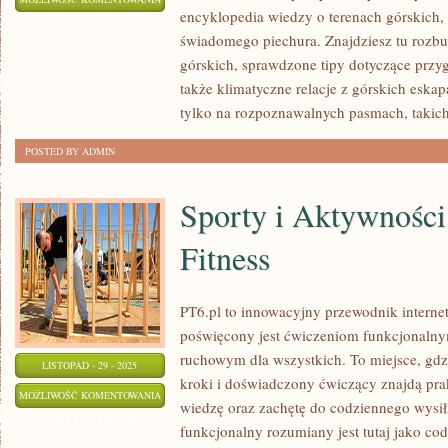
encyklopedia wiedzy o terenach górskich,
STANOWE
ZOSTAŁA WYŁĄCZONA
świadomego piechura. Znajdziesz tu rozbu
–
górskich, sprawdzone tipy dotyczące przy
DZIKOŚĆ
także klimatyczne relacje z górskich eskapa
AUSTRALII
tylko na rozpoznawalnych pasmach, takich
POSTED BY ADMIN
Sporty i Aktywności 
Fitness
PT6.pl to innowacyjny przewodnik internet
poświęcony jest ćwiczeniom funkcjonaln
ruchowym dla wszystkich. To miejsce, gdz
LISTOPAD - 29 - 2025
kroki i doświadczony ćwiczący znajdą prak
SPORTY
MOŻLIWOŚĆ KOMENTOWANIA
wiedzę oraz zachętę do codziennego wysiłk
I
ZOSTAŁA WYŁĄCZONA
funkcjonalny rozumiany jest tutaj jako cod
AKTYWNOŚCI