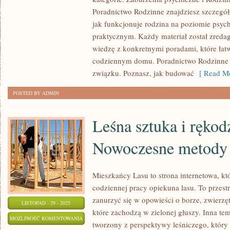
BUDOWANIE
Poradnictwo Rodzinne znajdziesz szczegóło
RELACJI
jak funkcjonuje rodzina na poziomie psyc
I
praktycznym. Każdy materiał został zredag
ASERTYWNOŚĆ
wiedzę z konkretnymi poradami, które ła
codziennym domu. Poradnictwo Rodzinne s
związku. Poznasz, jak budować
[ Read Mo
POSTED BY ADMIN
Leśna sztuka i rękodz
Nowoczesne metody 
Mieszkańcy Lasu to strona internetowa, któ
codziennej pracy opiekuna lasu. To przest
zanurzyć się w opowieści o borze, zwierzę
LISTOPAD - 29 - 2025
które zachodzą w zielonej głuszy. Inna tem
LEŚNA
MOŻLIWOŚĆ KOMENTOWANIA
tworzony z perspektywy leśniczego, który