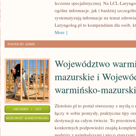
leczenia specjalistycznej. Na LCL-Laryngo
GERIATRIA
ogólne informacje, jak i bardziej szczegóło
systematyzują informacje na temat zdrowia 
Laryngolog.pl to kompendium dla osób, k
More ]
POSTED BY ADMIN
Województwo warmi
mazurskie i Wojewó
warmińsko-mazursk
Zlotoloto.pl to portal stworzony z myślą 
GRUDZIEŃ - 1 - 2025
łączy w sobie pomysły, praktyczne tipy or
WOJEWÓDZTWO
MOŻLIWOŚĆ KOMENTOWANIA
destynacji na całym świecie. To przestrzeń
WARMIŃSKO-
ZOSTAŁA WYŁĄCZONA
konkretnych podpowiedzi znajdą kompletn
MAZURSKIE
podróży z najmłodszymi i nieco starszymi