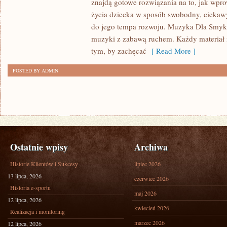
znajdą gotowe rozwiązania na to, jak wp
JĘZYK
życia dziecka w sposób swobodny, ciekaw
I
do jego tempa rozwoju. Muzyka Dla Smyka
HISTORIA
muzyki z zabawą ruchem. Każdy materiał n
INSTRUMENTÓW
tym, by zachęcać
[ Read More ]
POSTED BY ADMIN
Ostatnie wpisy
Archiwa
Historie Klientów i Sukcesy
lipiec 2026
13 lipca, 2026
czerwiec 2026
Historia e-sportu
maj 2026
12 lipca, 2026
kwiecień 2026
Realizacja i monitoring
marzec 2026
12 lipca, 2026