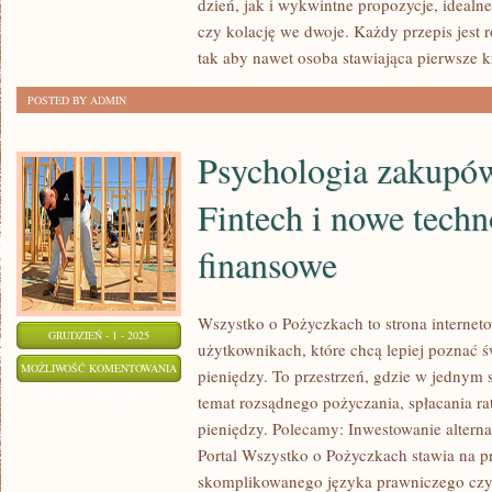
dzień, jak i wykwintne propozycje, idealne
DIETY
czy kolację we dwoje. Każdy przepis jest r
tak aby nawet osoba stawiająca pierwsze 
POSTED BY ADMIN
Psychologia zakupów
Fintech i nowe techn
finansowe
Wszystko o Pożyczkach to strona interneto
GRUDZIEŃ - 1 - 2025
użytkownikach, które chcą lepiej poznać ś
PSYCHOLOGIA
MOŻLIWOŚĆ KOMENTOWANIA
pieniędzy. To przestrzeń, gdzie w jednym 
ZAKUPÓW
ZOSTAŁA WYŁĄCZONA
temat rozsądnego pożyczania, spłacania ra
I
pieniędzy. Polecamy: Inwestowanie altern
KONSUMPCJI
Portal Wszystko o Pożyczkach stawia na pr
I
skomplikowanego języka prawniczego cz