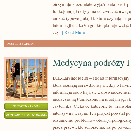
FINTECH
otrzymuje zrozumiałe wyjaśnienia, krok p
funkcjonują kredyty, na co zwracać uwag
I
unikać typowe pułapki, które czyhają na 
NOWE
informacji dla każdego, kto planuje wziąć 
TECHNOLOGIE
czy
[ Read More ]
FINANSOWE
POSTED BY ADMIN
Medycyna podróży i 
LCL-Laryngolog.pl – strona informacyjny 
które szukają sprawdzonej wiedzy o laryng
informacja spotykają się z doświadczenie
medyczne są tłumaczone na prostym języ
czytelnika. Ciekawe kategorie to: Transplan
GRUDZIEŃ - 1 - 2025
intensywna terapia. Ten projekt powstał p
MEDYCYNA
MOŻLIWOŚĆ KOMENTOWANIA
rozumieniu problemów otolaryngologiczny
PODRÓŻY
ZOSTAŁA WYŁĄCZONA
przez przewlekłe schorzenia, aż po poważ
I