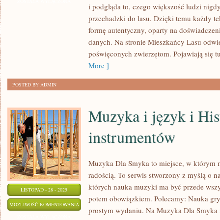
SZTUKA
ZOSTAŁA WYŁĄCZONA
i podgląda to, czego większość ludzi nigd
I
przechadzki do lasu. Dzięki temu każdy t
RĘKODZIEŁO
formę autentyczny, oparty na doświadczeni
I
danych. Na stronie Mieszkańcy Lasu odwie
NOWOCZESNE
poświęconych zwierzętom. Pojawiają się t
METODY
More ]
OCHRONY
POSTED BY ADMIN
LASÓW
Muzyka i język i His
instrumentów
Muzyka Dla Smyka to miejsce, w którym m
radością. To serwis stworzony z myślą o 
których nauka muzyki ma być przede wszys
LISTOPAD - 28 - 2025
potem obowiązkiem. Polecamy: Nauka gry 
MUZYKA
MOŻLIWOŚĆ KOMENTOWANIA
prostym wydaniu. Na Muzyka Dla Smyka ma
I
ZOSTAŁA WYŁĄCZONA