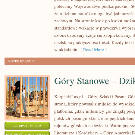
I
polecamy Województwo podkarpackie i Sło
WOJEWÓDZTWO
że rodzinne podróże mogą być jednocześni
WARMIŃSKO-
zachwytu. Na stronie krok po kroku możn
standardowe wakacje w prawdziwą wypraw
MAZURSKIE
członek rodziny czuje się zaopiekowany. Se
nacisk na praktyczność treści. Każdy tekst
w układaniu
[ Read More ]
POSTED BY ADMIN
Góry Stanowe – Dzik
KarpackiLas.pl – Góry, Szlaki i Pasma Górs
strona, który powstał z miłości do wysoki
platforma, gdzie miłośnicy gór znajdą po
polskich pasm górskich, europejskich łań
rejonów górskich na świecie. Warto przecz
LISTOPAD - 29 - 2025
Literaturze i Kordyliery – Góry Ameryki P
GÓRY
MOŻLIWOŚĆ KOMENTOWANIA