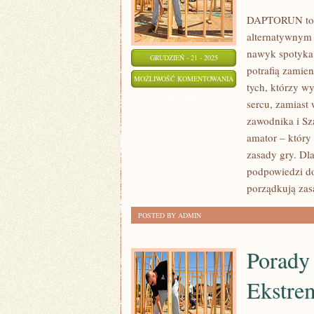
DAPTORUN to m
alternatywnym 
nawyk spotyka 
GRUDZIEŃ - 21 - 2025
potrafią zamien
SURFING
MOŻLIWOŚĆ KOMENTOWANIA
tych, którzy wy
I
ZOSTAŁA WYŁĄCZONA
sercu, zamiast
KORFBALL
zawodnika i S
I
amator – który 
INNE
zasady gry. Dl
SPORTY
podpowiedzi do 
MIESZANE
porządkują z
POSTED BY ADMIN
Porady
Ekstre