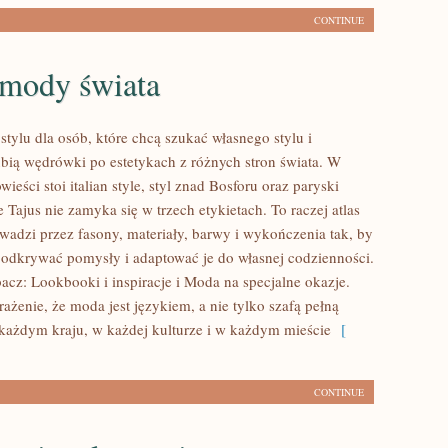
CONTINUE
 mody świata
 stylu dla osób, które chcą szukać własnego stylu i
ubią wędrówki po estetykach z różnych stron świata. W
wieści stoi italian style, styl znad Bosforu oraz paryski
 Tajus nie zamyka się w trzech etykietach. To raczej atlas
owadzi przez fasony, materiały, barwy i wykończenia tak, by
 odkrywać pomysły i adaptować je do własnej codzienności.
acz: Lookbooki i inspiracje i Moda na specjalne okazje.
ażenie, że moda jest językiem, a nie tylko szafą pełną
ażdym kraju, w każdej kulturze i w każdym mieście
[
CONTINUE