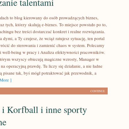
anie talentami
ach to blog kierowany do osób prowadzących biznes,
 tych, którzy skalują e-biznes. To miejsce powstało po to,
chingu bez treści dostarczać konkret i realne rozwiązania.
ma dymi, a Ty czujesz, że wciąż ratujesz sytuację, ten portal
ócić do sterowania i zamienić chaos w system. Polecamy
 i well-being w pracy i Analiza efektywności pracowników.
którym wszyscy obiecują magiczne wzrosty, Manager w
na operacyjną prawdę. Tu liczy się działanie, a nie ładne
są pisane tak, byś mógł potraktować jak przewodnik, a
More ]
CONTINUE
 i Korfball i inne sporty
ne