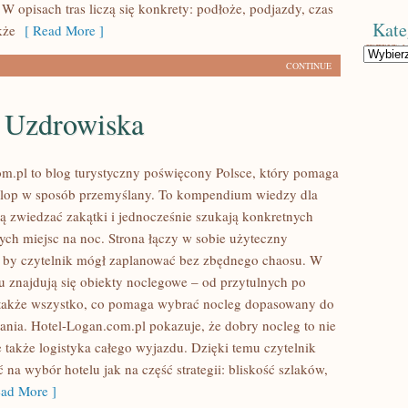
 W opisach tras liczą się konkrety: podłoże, podjazdy, czas
Kate
kże
[ Read More ]
Kategorie
CONTINUE
e Uzdrowiska
m.pl to blog turystyczny poświęcony Polsce, który pomaga
rlop w sposób przemyślany. To kompendium wiedzy dla
cą zwiedzać zakątki i jednocześnie szukają konkretnych
ych miejsc na noc. Strona łączy w sobie użyteczny
, by czytelnik mógł zaplanować bez zbędnego chaosu. W
u znajdują się obiekty noclegowe – od przytulnych po
 także wszystko, co pomaga wybrać nocleg dopasowany do
ania. Hotel-Logan.com.pl pokazuje, że dobry nocleg to nie
e także logistyka całego wyjazdu. Dzięki temu czytelnik
ć na wybór hotelu jak na część strategii: bliskość szlaków,
ad More ]