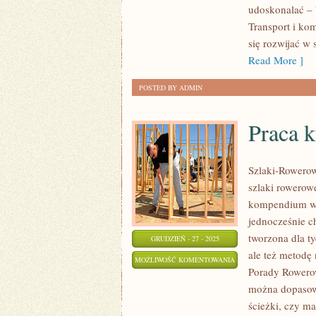
udoskonalać – 
Transport i kom
się rozwijać w
Read More ]
POSTED BY ADMIN
Praca 
Szlaki-Rowerow
szlaki rowerow
kompendium wie
jednocześnie c
tworzona dla ty
GRUDZIEŃ - 27 - 2025
ale też metodę
PRACA
MOŻLIWOŚĆ KOMENTOWANIA
Porady Rowerow
KURIERA
ZOSTAŁA WYŁĄCZONA
można dopasowa
ROWEROWEGO
ścieżki, czy m