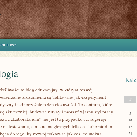
y
ERNETOWY
ogia
Kale
ożliwości to blog edukacyjny, w którym rozwój
 poszerzanie zrozumienia są traktowane jak eksperyment –
P
dyczny i jednocześnie pełen ciekawości. To centrum, które
ię skuteczniej, budować rutyny i tworzyć własny styl pracy
3
Nazwa „Laboratorium” nie jest tu przypadkowa: sugeruje
10
e na testowaniu, a nie na magicznych trikach. Laboratorium
17
hęca do tego, by rozwój traktować jak coś, co można
24