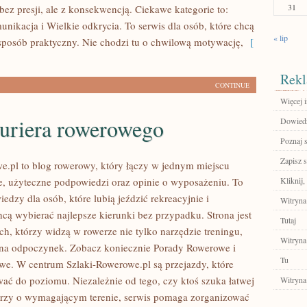
31
bez presji, ale z konsekwencją. Ciekawe kategorie to:
unikacja i Wielkie odkrycia. To serwis dla osób, które chcą
« lip
 sposób praktyczny. Nie chodzi tu o chwilową motywację,
[
Rekl
CONTINUE
Więcej i
kuriera rowerowego
Dowiedz 
Poznaj 
Zapisz s
e.pl to blog rowerowy, który łączy w jednym miejscu
e, użyteczne podpowiedzi oraz opinie o wyposażeniu. To
Kliknij,
dzy dla osób, które lubią jeździć rekreacyjnie i
Witryna
hcą wybierać najlepsze kierunki bez przypadku. Strona jest
Tutaj
ch, którzy widzą w rowerze nie tylko narzędzie treningu,
Witryna
 na odpoczynek. Zobacz koniecznie Porady Rowerowe i
Tu
e. W centrum Szlaki-Rowerowe.pl są przejazdy, które
ć do poziomu. Niezależnie od tego, czy ktoś szuka łatwej
Witryna
arzy o wymagającym terenie, serwis pomaga zorganizować