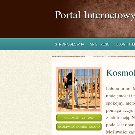
Portal Internetow
STRONA GŁÓWNA
SPIS TREŚCI
BLOG INT
Kosmol
Laboratorium M
umiejętności i
spokojny, meto
pomaga uczyć s
z informacją. 
GRUDZIEŃ - 28 - 2025
podejście opart
KOSMOLOGIA
MOŻLIWOŚĆ KOMENTOWANIA
Możliwości zac
ZOSTAŁA WYŁĄCZONA