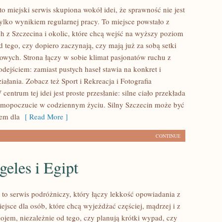
to miejski serwis skupiona wokół idei, że sprawność nie jest
ylko wynikiem regularnej pracy. To miejsce powstało z
h z Szczecina i okolic, które chcą wejść na wyższy poziom
d tego, czy dopiero zaczynają, czy mają już za sobą setki
towych. Strona łączy w sobie klimat pasjonatów ruchu z
dejściem: zamiast pustych haseł stawia na konkret i
ziałania. Zobacz też Sport i Rekreacja i Fotografia
centrum tej idei jest proste przesłanie: silne ciało przekłada
samopoczucie w codziennym życiu. Silny Szczecin może być
em dla
[ Read More ]
CONTINUE
eles i Egipt
to serwis podróżniczy, który łączy lekkość opowiadania z
ejsce dla osób, które chcą wyjeżdżać częściej, mądrzej i z
jem, niezależnie od tego, czy planują krótki wypad, czy