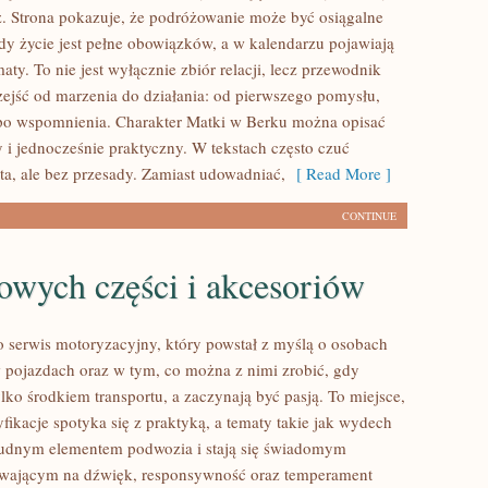
. Strona pokazuje, że podróżowanie może być osiągalne
dy życie jest pełne obowiązków, a w kalendarzu pojawiają
ty. To nie jest wyłącznie zbiór relacji, lecz przewodnik
ejść od marzenia do działania: od pierwszego pomysłu,
 po wspomnienia. Charakter Matki w Berku można opisać
 i jednocześnie praktyczny. W tekstach często czuć
ta, ale bez przesady. Zamiast udowadniać,
[ Read More ]
CONTINUE
owych części i akcesoriów
o serwis motoryzacyjny, który powstał z myślą o osobach
pojazdach oraz w tym, co można z nimi zrobić, gdy
ylko środkiem transportu, a zaczynają być pasją. To miejsce,
ikacje spotyka się z praktyką, a tematy takie jak wydech
nudnym elementem podwozia i stają się świadomym
ającym na dźwięk, responsywność oraz temperament