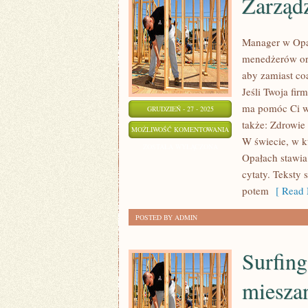
Zarządz
Manager w Opał
menedżerów oraz
aby zamiast coa
Jeśli Twoja fir
ma pomóc Ci wr
GRUDZIEŃ - 27 - 2025
także: Zdrowie
ZARZĄDZANIE
MOŻLIWOŚĆ KOMENTOWANIA
W świecie, w 
TALENTAMI
ZOSTAŁA WYŁĄCZONA
Opałach stawia 
cytaty. Teksty 
potem
[ Read 
POSTED BY ADMIN
Surfing
miesza