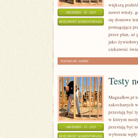
większą podróż
nawet wtedy, g
GRUDZIEŃ - 20 - 2025
się domowe tema
LOS
MOŻLIWOŚĆ KOMENTOWANIA
pomagająca prz
ANGELES
ZOSTAŁA WYŁĄCZONA
przez plan, aż
I
jako żywiołowy
EGIPT
ciekawość świa
POSTED BY ADMIN
Testy n
Magnaflow.pl t
zakochanych w 
przestają być t
w którym modyf
przestają być 
GRUDZIEŃ - 19 - 2025
wyborem wpływ
TESTY
MOŻLIWOŚĆ KOMENTOWANIA