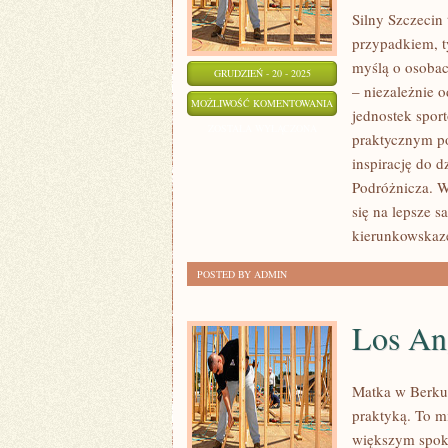
Silny Szczecin 
przypadkiem, t
myślą o osobac
GRUDZIEŃ - 20 - 2025
– niezależnie o
PORADY
MOŻLIWOŚĆ KOMENTOWANIA
jednostek spor
DLA
ZOSTAŁA WYŁĄCZONA
praktycznym po
PODRÓŻNIKÓW
inspirację do d
I
Podróżnicza. W 
SPORTY
się na lepsze 
EKSTREMALNE
kierunkowskaz
POSTED BY ADMIN
Los Ang
Matka w Berku 
praktyką. To mi
większym spoko