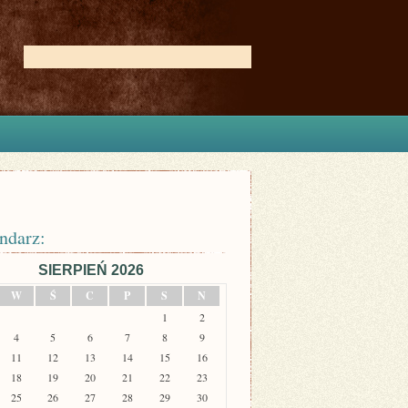
ndarz:
SIERPIEŃ 2026
W
Ś
C
P
S
N
1
2
4
5
6
7
8
9
11
12
13
14
15
16
18
19
20
21
22
23
25
26
27
28
29
30