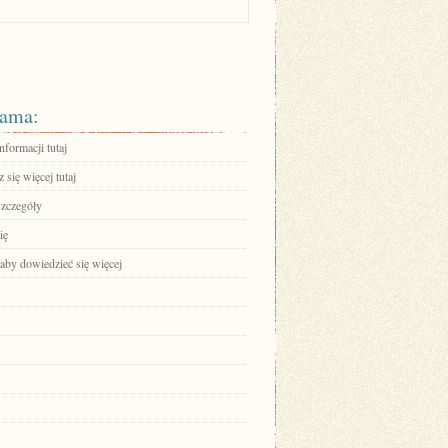
ama:
nformacji tutaj
się więcej tutaj
szczegóły
ię
 aby dowiedzieć się więcej