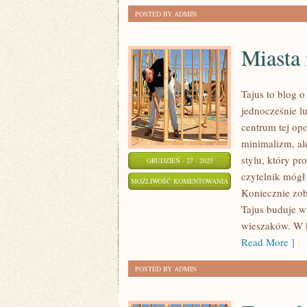
POSTED BY ADMIN
Miasta
Tajus to blog o
jednocześnie l
centrum tej opo
minimalizm, ale
stylu, który pr
GRUDZIEŃ - 27 - 2025
czytelnik mógł
MIASTA
MOŻLIWOŚĆ KOMENTOWANIA
Koniecznie zob
MODY
ZOSTAŁA WYŁĄCZONA
Tajus buduje wr
ŚWIATA
wieszaków. W k
Read More ]
POSTED BY ADMIN