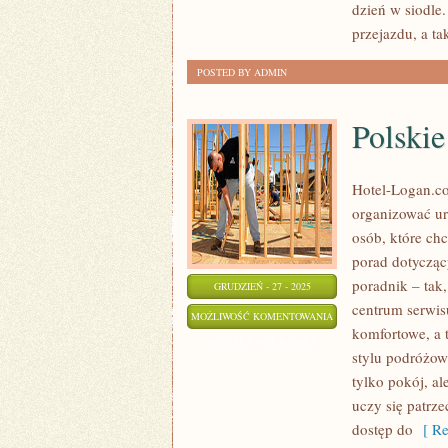
dzień w siodle.
przejazdu, a ta
POSTED BY ADMIN
Polski
Hotel-Logan.co
organizować u
osób, które ch
porad dotycząc
poradnik – tak
GRUDZIEŃ - 27 - 2025
centrum serwis
POLSKIE
MOŻLIWOŚĆ KOMENTOWANIA
komfortowe, a
UZDROWISKA
ZOSTAŁA WYŁĄCZONA
stylu podróżow
tylko pokój, al
uczy się patrze
dostęp do
[ Re