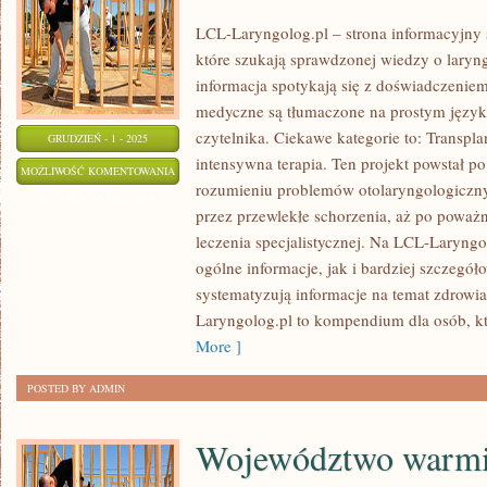
LCL-Laryngolog.pl – strona informacyjny 
które szukają sprawdzonej wiedzy o laryng
informacja spotykają się z doświadczenie
medyczne są tłumaczone na prostym języ
czytelnika. Ciekawe kategorie to: Transplan
GRUDZIEŃ - 1 - 2025
intensywna terapia. Ten projekt powstał p
MEDYCYNA
MOŻLIWOŚĆ KOMENTOWANIA
rozumieniu problemów otolaryngologiczny
PODRÓŻY
ZOSTAŁA WYŁĄCZONA
przez przewlekłe schorzenia, aż po poważ
I
leczenia specjalistycznej. Na LCL-Laryngo
GERIATRIA
ogólne informacje, jak i bardziej szczegóło
systematyzują informacje na temat zdrowia 
Laryngolog.pl to kompendium dla osób, k
More ]
POSTED BY ADMIN
Województwo warmi