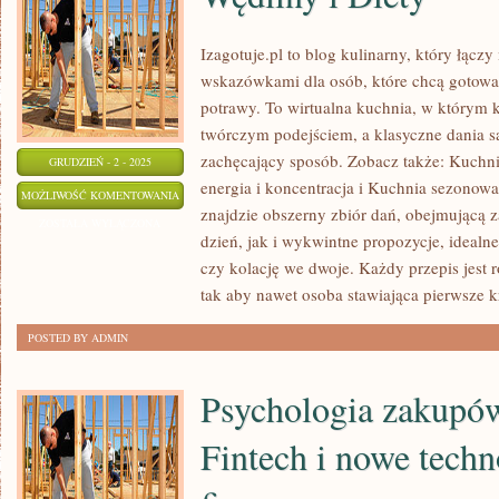
Izagotuje.pl to blog kulinarny, który łącz
wskazówkami dla osób, które chcą gotowa
potrawy. To wirtualna kuchnia, w którym 
twórczym podejściem, a klasyczne dania s
zachęcający sposób. Zobacz także: Kuchni
GRUDZIEŃ - 2 - 2025
energia i koncentracja i Kuchnia sezonowa
WĘDLINY
MOŻLIWOŚĆ KOMENTOWANIA
znajdzie obszerny zbiór dań, obejmującą 
I
ZOSTAŁA WYŁĄCZONA
dzień, jak i wykwintne propozycje, idealne
DIETY
czy kolację we dwoje. Każdy przepis jest r
tak aby nawet osoba stawiająca pierwsze 
POSTED BY ADMIN
Psychologia zakupów
Fintech i nowe techn