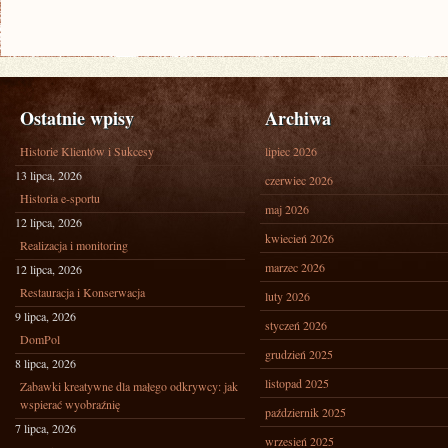
Ostatnie wpisy
Archiwa
Historie Klientów i Sukcesy
lipiec 2026
13 lipca, 2026
czerwiec 2026
Historia e-sportu
maj 2026
12 lipca, 2026
kwiecień 2026
Realizacja i monitoring
marzec 2026
12 lipca, 2026
Restauracja i Konserwacja
luty 2026
9 lipca, 2026
styczeń 2026
DomPol
grudzień 2025
8 lipca, 2026
listopad 2025
Zabawki kreatywne dla małego odkrywcy: jak
wspierać wyobraźnię
październik 2025
7 lipca, 2026
wrzesień 2025