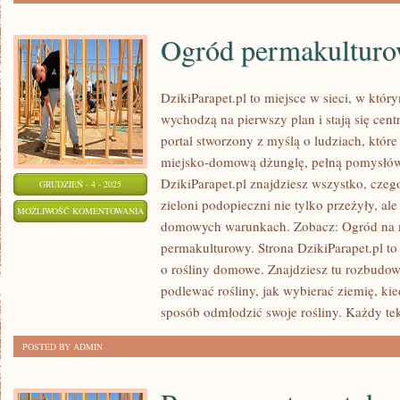
Ogród permakultur
DzikiParapet.pl to miejsce w sieci, w któ
wychodzą na pierwszy plan i stają się ce
portal stworzony z myślą o ludziach, któr
miejsko-domową dżunglę, pełną pomysłów
DzikiParapet.pl znajdziesz wszystko, czeg
GRUDZIEŃ - 4 - 2025
zieloni podopieczni nie tylko przeżyły, al
OGRÓD
MOŻLIWOŚĆ KOMENTOWANIA
domowych warunkach. Zobacz: Ogród na ma
PERMAKULTUROWY
ZOSTAŁA WYŁĄCZONA
permakulturowy. Strona DzikiParapet.pl 
o rośliny domowe. Znajdziesz tu rozbudowa
podlewać rośliny, jak wybierać ziemię, ki
sposób odmłodzić swoje rośliny. Każdy tek
POSTED BY ADMIN