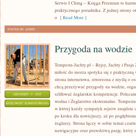
Serwis I Ching – Księga Przemian to harmo
praktycznego poradnika. Z jednej strony 
o
[ Read More ]
POSTED BY ADMIN
Przygoda na wodzie
Tempesta-Jachty.pl – Rejsy, Jachty i Pasja
miłość do morza spotyka się z praktyczną 
strona internetowa, stworzona z myślą o o
chcą przeżywać przygody na wodzie, organ
szlifować żeglarskie kompetencje. Polecamy
GRUDZIEŃ - 5 - 2025
wodna i Żeglarstwo ekstremalne. Tempesta-
PRZYGODA
MOŻLIWOŚĆ KOMENTOWANIA
w której każdy sympatyk rejsów znajdzie c
NA
ZOSTAŁA WYŁĄCZONA
po kroku dla nowicjuszy, aż po pogłębion
WODZIE
żeglarzy. Strona łączy w sobie temat czart
nawigacyjne oraz prawdziwą pasję, który