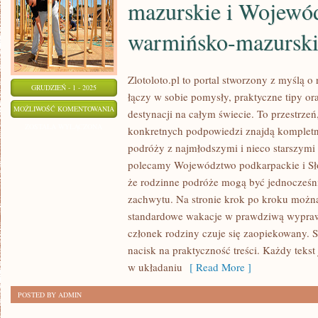
mazurskie i Wojewó
warmińsko-mazursk
Zlotoloto.pl to portal stworzony z myślą 
GRUDZIEŃ - 1 - 2025
łączy w sobie pomysły, praktyczne tipy or
WOJEWÓDZTWO
MOŻLIWOŚĆ KOMENTOWANIA
destynacji na całym świecie. To przestrzeń
WARMIŃSKO-
ZOSTAŁA WYŁĄCZONA
konkretnych podpowiedzi znajdą kompletn
MAZURSKIE
podróży z najmłodszymi i nieco starszymi
I
polecamy Województwo podkarpackie i Sło
WOJEWÓDZTWO
że rodzinne podróże mogą być jednocześni
WARMIŃSKO-
zachwytu. Na stronie krok po kroku możn
standardowe wakacje w prawdziwą wypraw
MAZURSKIE
członek rodziny czuje się zaopiekowany. Se
nacisk na praktyczność treści. Każdy tekst
w układaniu
[ Read More ]
POSTED BY ADMIN