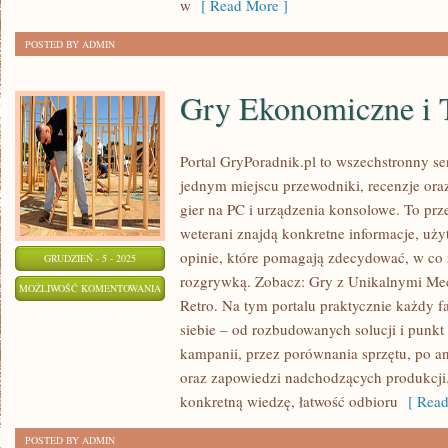
w
[ Read More ]
POSTED BY ADMIN
Gry Ekonomiczne i 
Portal GryPoradnik.pl to wszechstronny s
jednym miejscu przewodniki, recenzje ora
gier na PC i urządzenia konsolowe. To prz
weterani znajdą konkretne informacje, u
opinie, które pomagają zdecydować, w co z
GRUDZIEŃ - 5 - 2025
rozgrywką. Zobacz: Gry z Unikalnymi Mec
GRY
MOŻLIWOŚĆ KOMENTOWANIA
Retro. Na tym portalu praktycznie każdy f
EKONOMICZNE
ZOSTAŁA WYŁĄCZONA
siebie – od rozbudowanych solucji i punkt
I
kampanii, przez porównania sprzętu, po a
TYCOON
oraz zapowiedzi nadchodzących produkcji.
konkretną wiedzę, łatwość odbioru
[ Read
POSTED BY ADMIN