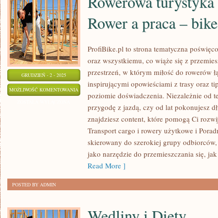
Rowerowa turystyka 
Rower a praca – bik
ProfiBike.pl to strona tematyczna poświę
oraz wszystkiemu, co wiąże się z przemies
przestrzeń, w którym miłość do rowerów łą
GRUDZIEŃ - 2 - 2025
inspirującymi opowieściami z trasy oraz t
ROWEROWA
MOŻLIWOŚĆ KOMENTOWANIA
poziomie doświadczenia. Niezależnie od t
TURYSTYKA
ZOSTAŁA WYŁĄCZONA
przygodę z jazdą, czy od lat pokonujesz dł
RODZINNA
znajdziesz content, które pomogą Ci rozwi
I
Transport cargo i rowery użytkowe i Poradn
ROWER
skierowany do szerokiej grupy odbiorców,
A
jako narzędzie do przemieszczania się, jak
PRACA
Read More ]
–
POSTED BY ADMIN
BIKE
COMMUTING
Wędliny i Diety