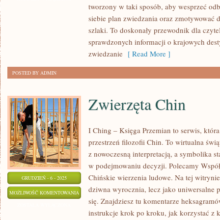
tworzony w taki sposób, aby wesprzeć od
PO
siebie plan zwiedzania oraz zmotywować 
POLSCE
szlaki. To doskonały przewodnik dla czyte
sprawdzonych informacji o krajowych dest
zwiedzanie
[ Read More ]
POSTED BY ADMIN
Zwierzęta Chin
I Ching – Księga Przemian to serwis, która
przestrzeń filozofii Chin. To wirtualna świ
z nowoczesną interpretacją, a symbolika 
w podejmowaniu decyzji. Polecamy Współc
Chińskie wierzenia ludowe. Na tej witrynie
GRUDZIEŃ - 6 - 2025
dziwna wyrocznia, lecz jako uniwersalne p
ZWIERZĘTA
MOŻLIWOŚĆ KOMENTOWANIA
się. Znajdziesz tu komentarze heksagramów
CHIN
ZOSTAŁA WYŁĄCZONA
instrukcje krok po kroku, jak korzystać z