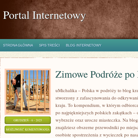
Portal Internetowy
STRONA GŁÓWNA
SPIS TREŚCI
BLOG INTERNETOWY
Zimowe Podróże po 
uMichalika – Polska w podróży to blog kra
stworzony z zafascynowania do odkrywan
kraju. To kompendium, w którym odbiorc
po najpiękniejszych polskich zakątkach – o
wybrzeże oraz urocze miasteczka. Na blo
GRUDZIEŃ - 6 - 2025
znajdziesz obszerne przewodniki po miejs
ZIMOWE
MOŻLIWOŚĆ KOMENTOWANIA
osobiste spostrzeżenia z wycieczek po nas
PODRÓŻE
ZOSTAŁA WYŁĄCZONA