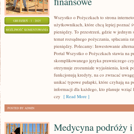
finansowe
Wszystko o Pożyczkach to strona interneto
GRUDZIEŃ - 1 - 2025
użytkownikach, które chcą lepiej poznać ś
PSYCHOLOGIA
MOŻLIWOŚĆ KOMENTOWANIA
pieniędzy. To przestrzeń, gdzie w jednym 
ZAKUPÓW
ZOSTAŁA WYŁĄCZONA
temat rozsądnego pożyczania, spłacania ra
I
pieniędzy. Polecamy: Inwestowanie altern
KONSUMPCJI
Portal Wszystko o Pożyczkach stawia na pr
I
skomplikowanego języka prawniczego cz
FINTECH
otrzymuje zrozumiałe wyjaśnienia, krok p
funkcjonują kredyty, na co zwracać uwag
I
unikać typowe pułapki, które czyhają na 
NOWE
informacji dla każdego, kto planuje wziąć 
TECHNOLOGIE
czy
[ Read More ]
FINANSOWE
POSTED BY ADMIN
Medycyna podróży i 