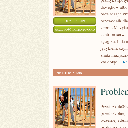
praktyka spotyk
dźwięków albo 
prowadzące kro
przewodnik dla
LUTY - 16 - 2026
stronie Muzyka
REPERTUAR
MOŻLIWOŚĆ KOMENTOWANIA
centrum serwis
I
ZOSTAŁA WYŁĄCZONA
agogika, linia
INTERPRETACJA
językiem, czym
znaki muzyczne
kto dotąd
[ Re
POSTED BY ADMIN
Proble
Przedszkole309
przedszkolnej 
wczesnej eduka
osoby wspieraj