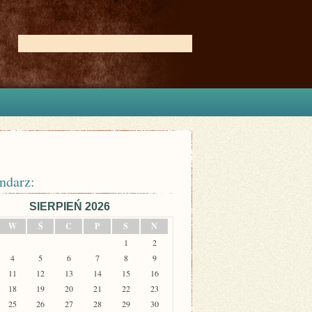
ndarz:
SIERPIEŃ 2026
W
Ś
C
P
S
N
1
2
4
5
6
7
8
9
11
12
13
14
15
16
18
19
20
21
22
23
25
26
27
28
29
30