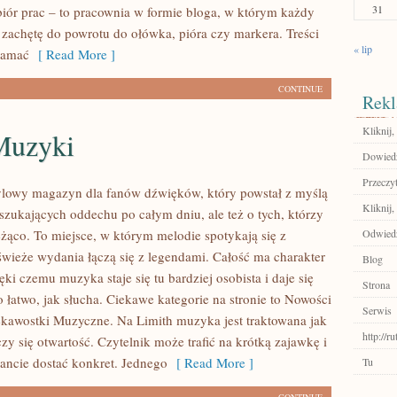
31
zbiór prac – to pracownia w formie bloga, w którym każdy
zachętę do powrotu do ołówka, pióra czy markera. Treści
« lip
łamać
[ Read More ]
CONTINUE
Rekl
Kliknij,
Muzyki
Dowiedz
Przeczyt
stylowy magazyn dla fanów dźwięków, który powstał z myślą
Kliknij,
 szukających oddechu po całym dniu, ale też o tych, którzy
eżąco. To miejsce, w którym melodie spotykają się z
Odwiedź
świeże wydania łączą się z legendami. Całość ma charakter
Blog
ęki czemu muzyka staje się tu bardziej osobista i daje się
Strona
 łatwo, jak słucha. Ciekawe kategorie na stronie to Nowości
Serwis
iekawostki Muzyczne. Na Limith muzyka jest traktowana jak
http://r
iczy się otwartość. Czytelnik może trafić na krótką zajawkę i
ncie dostać konkret. Jednego
[ Read More ]
Tu