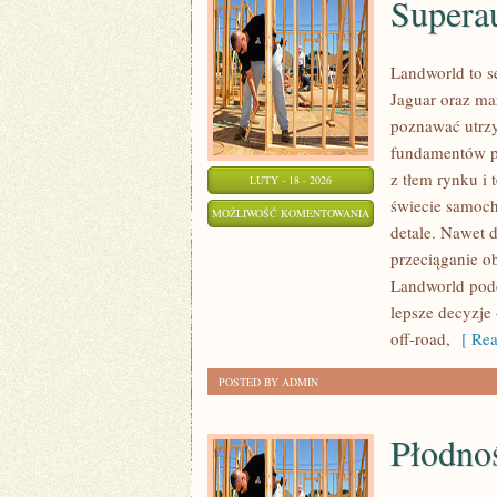
Superau
Landworld to s
Jaguar oraz ma
poznawać utrzy
fundamentów po
z tłem rynku i
LUTY - 18 - 2026
świecie samoch
SUPERAUTA
MOŻLIWOŚĆ KOMENTOWANIA
detale. Nawet 
I
ZOSTAŁA WYŁĄCZONA
przeciąganie o
HYPERAUTA
Landworld podc
lepsze decyzje 
off-road,
[ Rea
POSTED BY ADMIN
Płodnoś