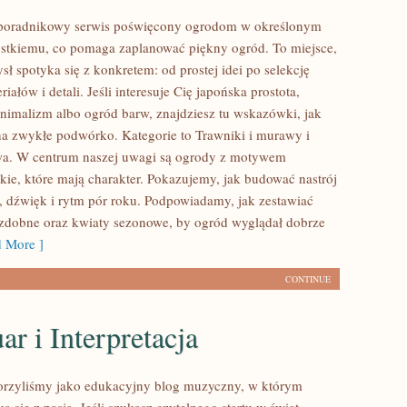
 poradnikowy serwis poświęcony ogrodom w określonym
ystkiemu, co pomaga zaplanować piękny ogród. To miejsce,
ł spotyka się z konkretem: od prostej idei po selekcję
iałów i detali. Jeśli interesuje Cię japońska prostota,
imalizm albo ogród barw, znajdziesz tu wskazówki, jak
 na zwykłe podwórko. Kategorie to Trawniki i murawy i
wa. W centrum naszej uwagi są ogrody z motywem
kie, które mają charakter. Pokazujemy, jak budować nastrój
, dźwięk i rytm pór roku. Podpowiadamy, jak zestawiać
ozdobne oraz kwiaty sezonowe, by ogród wyglądał dobrze
 More ]
CONTINUE
ar i Interpretacja
orzyliśmy jako edukacyjny blog muzyczny, w którym