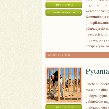
organizacji ży
LUTY - 15 - 2026
wczesnodziecię
PROBLEMY
MOŻLIWOŚĆ KOMENTOWANIA
Komunikacja z 
WYCHOWAWCZE
ZOSTAŁA WYŁĄCZONA
porządkowanie 
adaptacja do no
nauczycielami,
higieną, przyz
perspektywę ro
POSTED BY ADMIN
Pytania
Estetica Ender
rozsądnie dbać 
pielęgnacyjne,
gabinetowe maj
pielęgnacyjną 
LUTY - 14 - 2026