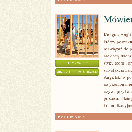
POSTED BY ADMIN
Mówien
Kongres Anglis
którzy poszuku
rozwiązań do p
nie chcą stać w
styku teorii i 
LUTY - 20 - 2026
satysfakcja za
MÓWIENIE
MOŻLIWOŚĆ KOMENTOWANIA
Angielski w pod
PO
ZOSTAŁA WYŁĄCZONA
na przekonaniu,
ANGIELSKU
używa języka w
procesu. Dlate
komunikacyjne
POSTED BY ADMIN