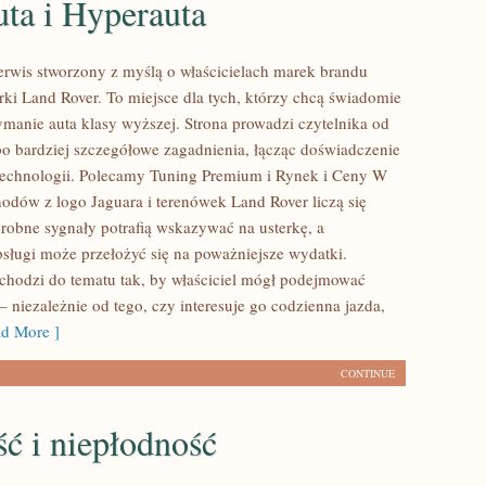
ta i Hyperauta
erwis stworzony z myślą o właścicielach marek brandu
rki Land Rover. To miejsce dla tych, którzy chcą świadomie
manie auta klasy wyższej. Strona prowadzi czytelnika od
 bardziej szczegółowe zagadnienia, łącząc doświadczenie
 technologii. Polecamy Tuning Premium i Rynek i Ceny W
odów z logo Jaguara i terenówek Land Rover liczą się
drobne sygnały potrafią wskazywać na usterkę, a
bsługi może przełożyć się na poważniejsze wydatki.
hodzi do tematu tak, by właściciel mógł podejmować
– niezależnie od tego, czy interesuje go codzienna jazda,
d More ]
CONTINUE
ć i niepłodność