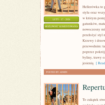
Hellerówka to
stylu oraz wsz
w którym pomys
LUTY - 17 - 2026
gatunków, mater
OGRÓD
MOŻLIWOŚĆ KOMENTOWANIA
nowoczesny min
NOCĄ
ZOSTAŁA WYŁĄCZONA
przełożyć styl
–
Krzewy i drze
OŚWIETLENIE
przewodnim: ta
I
poprzez pokrój
ATMOSFERA
byliny, trawy 
jesienią
[ Read
POSTED BY ADMIN
Repertu
To zakątek stw