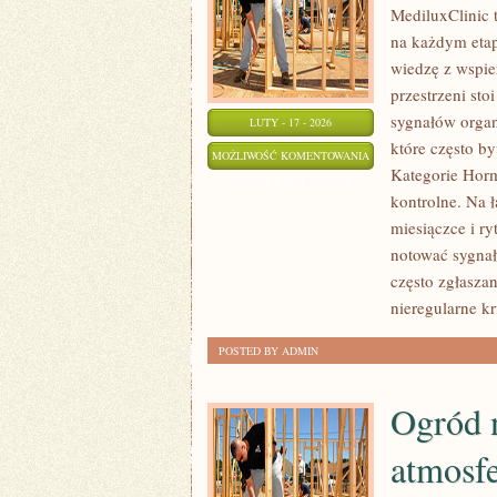
MediluxClinic t
na każdym etapi
wiedzę z wspi
przestrzeni st
sygnałów organ
LUTY - 17 - 2026
które często b
PŁODNOŚĆ
MOŻLIWOŚĆ KOMENTOWANIA
Kategorie Horm
I
ZOSTAŁA WYŁĄCZONA
kontrolne. Na 
NIEPŁODNOŚĆ
miesiączce i r
notować sygnał
często zgłasza
nieregularne k
POSTED BY ADMIN
Ogród n
atmosf