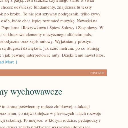
a się z pasją. Jeśli szukasz czytelnego startu w świat
chcesz odświeżyć fundamenty, znajdziesz tu teksty
k po kroku. To nie jest sztywny podręcznik, tylko żywy
 osób, które chcą lepiej rozumieć muzykę. Nowości na
 Popularna i Rozrywkowa i Śpiew Solowy i Zespołowy. W
u są kluczowe elementy muzycznego alfabetu: puls,
 melodyczna oraz zapis nutowy. Wyjaśniamy prostym
 są długości dźwięków, jak czuć metrum, po co istnieją
 i jak pewniej interpretować nuty. Dzięki temu nawet ktoś,
ad More ]
CONTINUE
my wychowawcze
 to strona poświęcony opiece żłobkowej, edukacji
oraz temu, co najważniejsze w pierwszych latach rozwoju:
cji szkolnej. To miejsce, w którym rodzice, pedagodzy i
ące dzieci znajdą praktyczne wskazówki dotyczące