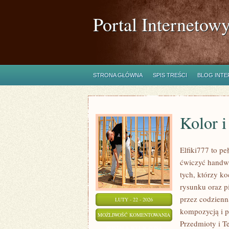
Portal Internetow
STRONA GŁÓWNA
SPIS TREŚCI
BLOG INT
Kolor i
Elfiki777 to pe
ćwiczyć handwr
tych, którzy k
rysunku oraz p
przez codzienn
LUTY - 22 - 2026
kompozycją i p
KOLOR
MOŻLIWOŚĆ KOMENTOWANIA
Przedmioty i Te
I
ZOSTAŁA WYŁĄCZONA