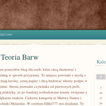
y
ERNETOWY
 Teoria Barw
Kale
łen pomysłów blog dla osób, które chcą ilustrować i
iting w sposób przyjemny. To miejsce powstało z myślą o
P
ochają kreskę, cenią papier i chcą budować własny podpis w
iśmie. Strona prowadzi czytelnika od pierwszych prób,
3
ą praktykę, aż po bardziej rozbudowane tematy związane z
10
ięknem znaków. Ciekawe kategorie to Martwa Natura i
17
chniki Malarskie. W centrum Elfiki777 stoi działanie. To
24