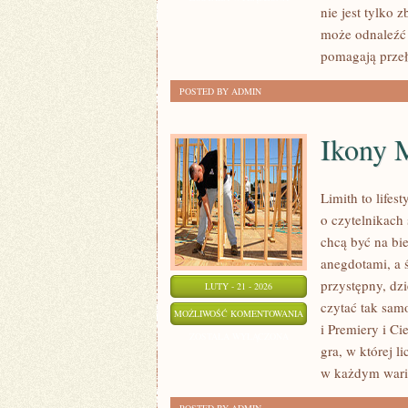
nie jest tylko 
TEORIA
może odnaleźć 
BARW
pomagają prze
POSTED BY ADMIN
Ikony 
Limith to life
o czytelnikach
chcą być na bi
anegdotami, a 
przystępny, dzi
LUTY - 21 - 2026
czytać tak samo
IKONY
MOŻLIWOŚĆ KOMENTOWANIA
i Premiery i C
MUZYKI
ZOSTAŁA WYŁĄCZONA
gra, w której l
w każdym waria