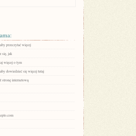
ama:
 aby przeczytać więcej
 się, jak
aj więcej o tym
 aby dowiedzieć się więcej tutaj
 stronę internetową
uteplo.com