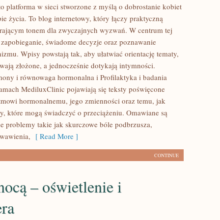
o platforma w sieci stworzone z myślą o dobrostanie kobiet
e życia. To blog internetowy, który łączy praktyczną
erającym tonem dla zwyczajnych wyzwań. W centrum tej
oi zapobieganie, świadome decyzje oraz poznawanie
izmu. Wpisy powstają tak, aby ułatwiać orientację tematy,
ywają złożone, a jednocześnie dotykają intymności.
ony i równowaga hormonalna i Profilaktyka i badania
łamach MediluxClinic pojawiają się teksty poświęcone
ytmowi hormonalnemu, jego zmienności oraz temu, jak
y, które mogą świadczyć o przeciążeniu. Omawiane są
ne problemy takie jak skurczowe bóle podbrzusza,
rwawienia,
[ Read More ]
CONTINUE
ocą – oświetlenie i
era