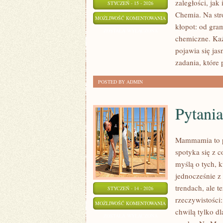
zaległości, jak
STYCZEŃ - 15 - 2026
Chemia. Na str
JĘZYK
MOŻLIWOŚĆ KOMENTOWANIA
kłopot: od gram
ROSYJSKI
ZOSTAŁA WYŁĄCZONA
chemiczne. Każd
pojawia się ja
zadania, które 
POSTED BY ADMIN
Pytania
Mammamia to p
spotyka się z 
myślą o tych, k
jednocześnie z 
trendach, ale t
STYCZEŃ - 14 - 2026
rzeczywistości
PYTANIA
MOŻLIWOŚĆ KOMENTOWANIA
chwilą tylko dl
OD
ZOSTAŁA WYŁĄCZONA