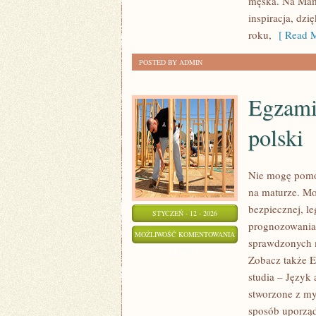
męska. Na Mamm
CZYTELNIKÓW
inspiracja, dzi
roku,
[ Read M
POSTED BY ADMIN
Egzamin
polski
Nie mogę pomóc
na maturze. Mo
bezpiecznej, le
STYCZEŃ - 12 - 2026
prognozowania 
EGZAMIN
MOŻLIWOŚĆ KOMENTOWANIA
sprawdzonych m
WSTĘPNY
ZOSTAŁA WYŁĄCZONA
Zobacz także E
NA
studia – Język
STUDIA
stworzone z my
–
sposób uporząd