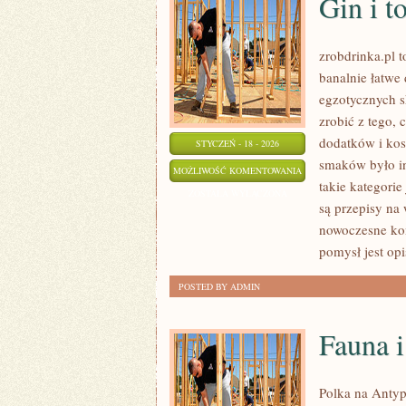
Gin i t
zrobdrinka.pl 
banalnie łatwe
egzotycznych s
zrobić z tego,
dodatków i kos
STYCZEŃ - 18 - 2026
smaków było in
GIN
MOŻLIWOŚĆ KOMENTOWANIA
takie kategorie
I
ZOSTAŁA WYŁĄCZONA
są przepisy na 
TONIK
nowoczesne kom
–
pomysł jest opi
SZTUKA
KOMPOZYCJI
POSTED BY ADMIN
Fauna i
Polka na Antyp