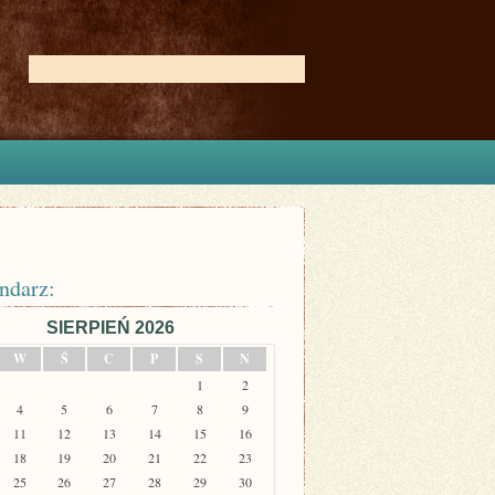
ndarz:
SIERPIEŃ 2026
W
Ś
C
P
S
N
1
2
4
5
6
7
8
9
11
12
13
14
15
16
18
19
20
21
22
23
25
26
27
28
29
30