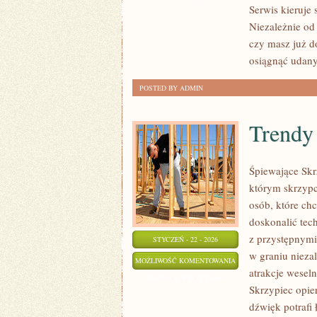
Serwis kieruje 
CIASTECZKA
Niezależnie od
czy masz już do
osiągnąć udany
POSTED BY ADMIN
Trendy
Śpiewające Skr
którym skrzypc
osób, które chc
doskonalić tec
z przystępnymi
STYCZEŃ - 22 - 2026
w graniu niez
TRENDY
MOŻLIWOŚĆ KOMENTOWANIA
atrakcje weseln
ŚLUBNE
ZOSTAŁA WYŁĄCZONA
Skrzypiec opie
dźwięk potrafi