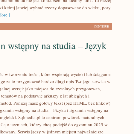
amii moda nie jest konkursem na idealny look. To raczej
ęki której łatwiej wybrać rzeczy dopasowane do wieku, pory
ore ]
CONTINUE
 wstępny na studia – Język
 w tworzeniu treści, które wspierają wycieki lub ściąganie
gę za to przygotować bardzo długi opis Twojego serwisu w
galnej wersji: jako miejsca do rzetelnych przygotowań,
tematów na podstawie arkuszy z lat ubiegłych i
etod. Poniżej masz gotowy tekst (bez HTML, bez linków).
gzamin wstępny na studia – Fizyka i Egzamin wstępny na
 angielski. Sqlmedia.pl to centrum powtórek maturalnych
ślą o uczniach, którzy chcą podejść do egzaminu 2025 w
kowany. Serwis łączy w jednym miejscu najważniejsze