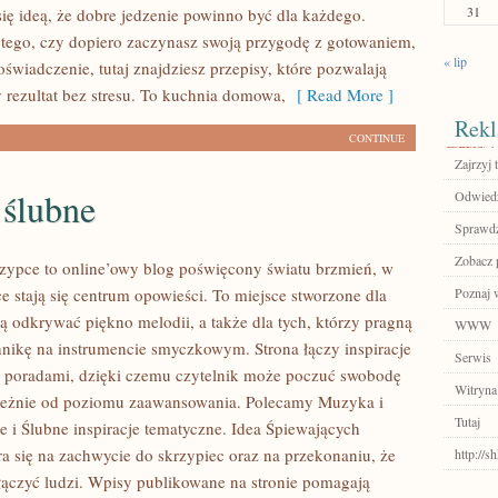
31
się ideą, że dobre jedzenie powinno być dla każdego.
 tego, czy dopiero zaczynasz swoją przygodę z gotowaniem,
« lip
świadczenie, tutaj znajdziesz przepisy, które pozwalają
 rezultat bez stresu. To kuchnia domowa,
[ Read More ]
Rekl
CONTINUE
Zajrzyj t
 ślubne
Odwiedź
Sprawdź
Zobacz p
zypce to online’owy blog poświęcony światu brzmień, w
e stają się centrum opowieści. To miejsce stworzone dla
Poznaj 
ą odkrywać piękno melodii, a także dla tych, którzy pragną
WWW
hnikę na instrumencie smyczkowym. Strona łączy inspiracje
Serwis
 poradami, dzięki czemu czytelnik może poczuć swobodę
Witryna
ależnie od poziomu zaawansowania. Polecamy Muzyka i
Tutaj
e i Ślubne inspiracje tematyczne. Idea Śpiewających
ra się na zachwycie do skrzypiec oraz na przekonaniu, że
http://
 łączyć ludzi. Wpisy publikowane na stronie pomagają