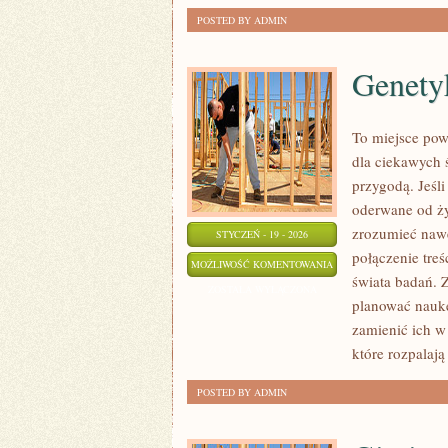
POSTED BY ADMIN
Genetyk
To miejsce pows
dla ciekawych 
przygodą. Jeśl
oderwane od życ
zrozumieć nawe
STYCZEŃ - 19 - 2026
połączenie treś
GENETYKA
MOŻLIWOŚĆ KOMENTOWANIA
świata badań. Z
I
ZOSTAŁA WYŁĄCZONA
planować naukę
BIOTECHNOLOGIA
zamienić ich w 
które rozpalaj
POSTED BY ADMIN