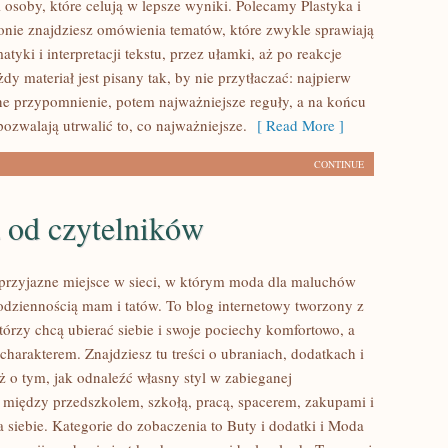
 i osoby, które celują w lepsze wyniki. Polecamy Plastyka i
onie znajdziesz omówienia tematów, które zwykle sprawiają
atyki i interpretacji tekstu, przez ułamki, aż po reakcje
y materiał jest pisany tak, by nie przytłaczać: najpierw
sne przypomnienie, potem najważniejsze reguły, a na końcu
pozwalają utrwalić to, co najważniejsze.
[ Read More ]
CONTINUE
 od czytelników
rzyjazne miejsce w sieci, w którym moda dla maluchów
codziennością mam i tatów. To blog internetowy tworzony z
tórzy chcą ubierać siebie i swoje pociechy komfortowo, a
charakterem. Znajdziesz tu treści o ubraniach, dodatkach i
eż o tym, jak odnaleźć własny styl w zabieganej
: między przedszkolem, szkołą, pracą, spacerem, zakupami i
a siebie. Kategorie do zobaczenia to Buty i dodatki i Moda