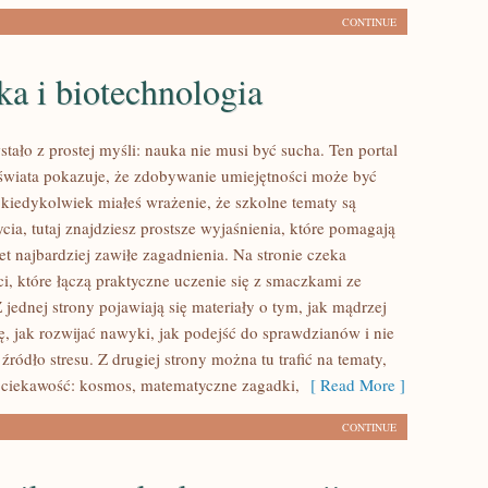
CONTINUE
a i biotechnologia
tało z prostej myśli: nauka nie musi być sucha. Ten portal
świata pokazuje, że zdobywanie umiejętności może być
i kiedykolwiek miałeś wrażenie, że szkolne tematy są
ia, tutaj znajdziesz prostsze wyjaśnienia, które pomagają
t najbardziej zawiłe zagadnienia. Na stronie czeka
ci, które łączą praktyczne uczenie się z smaczkami ze
 jednej strony pojawiają się materiały o tym, jak mądrzej
, jak rozwijać nawyki, jak podejść do sprawdzianów i nie
źródło stresu. Z drugiej strony można tu trafić na tematy,
ą ciekawość: kosmos, matematyczne zagadki,
[ Read More ]
CONTINUE