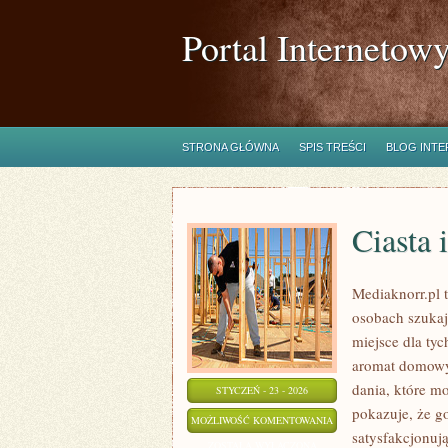
Portal Internetow
STRONA GŁÓWNA
SPIS TREŚCI
BLOG INT
Ciasta 
Mediaknorr.pl t
osobach szuka
miejsce dla tyc
aromat domowyc
dania, które m
STYCZEŃ - 23 - 2026
pokazuje, że g
CIASTA
MOŻLIWOŚĆ KOMENTOWANIA
satysfakcjonują
I
ZOSTAŁA WYŁĄCZONA