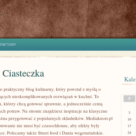
y
ERNETOWY
i Ciasteczka
Kale
o praktyczny blog kulinarny, który powstał z myślą o
jących nieskomplikowanych rozwiązań w kuchni. To
P
h, którzy chcą gotować sprawnie, a jednocześnie cenią
h potraw. Na stronie znajdziesz inspiracje na klasyczne
3
ożna przygotować z popularnych składników. Mediaknorr.pl
10
otowanie nie musi być czasochłonne, aby efekty były
17
ce. Polecamy także Street food i Dania wegetariańskie.
24