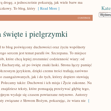
ą drogę, a jednocześnie pokazują, jak wiele barw ma
Kate
czkowy. To blog, który
[ Read More ]
Kategorie
CONTINUE
 święte i pielgrzymki
l to blog poświęcony duchowości oraz życiu wspólnoty
órego sercem jest temat parafii św. Szczepana. To miejsce
sób, które chcą lepiej zrozumieć codzienność wiary: od
 Eucharystię, aż po święte znaki łaski. Strona łączy pamięć
łczesnym językiem, dzięki czemu treści trafiają zarówno
o zaangażowanych, jak i do tych, którzy dopiero stawiają
. Polecamy także: Duchowni i ich misja i Życie zakonne. Na
 znajdziesz teksty, które pomagają przeżywać głębię tego,
igijnym wydaje się czasem powtarzane rutynowo. Autorzy
ty związane z Słowem Bożym, pokazując, że wiara nie
[