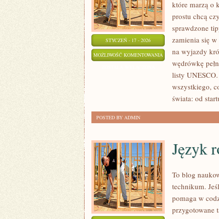
które marzą o k
prostu chcą cz
sprawdzone tipy
zamienia się w
STYCZEŃ - 17 - 2026
na wyjazdy kró
FAUNA
MOŻLIWOŚĆ KOMENTOWANIA
wędrówkę pełną 
I
ZOSTAŁA WYŁĄCZONA
listy UNESCO. 
FLORA
wszystkiego, c
świata: od start
POSTED BY ADMIN
Język r
To blog naukow
technikum. Jeśl
pomaga w codzi
przygotowane t