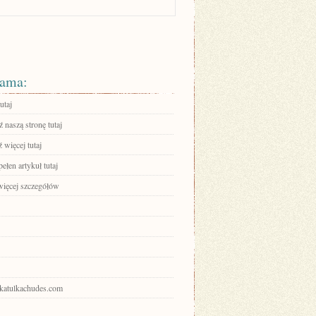
ama:
utaj
 naszą stronę tutaj
 więcej tutaj
ełen artykuł tutaj
więcej szczegółów
shkatulkachudes.com