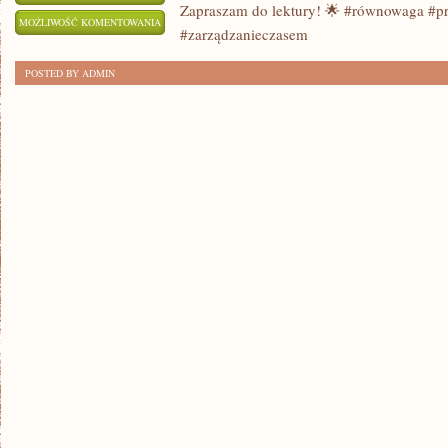
Zapraszam do lektury! 🌟 #równowaga #pr
JAK
MOŻLIWOŚĆ KOMENTOWANIA
#zarządzanieczasem
ODKRYĆ
ZOSTAŁA WYŁĄCZONA
RÓWNOWAGĘ
POSTED BY ADMIN
MIĘDZY
ŻYCIEM
PRYWATNYM
A
PRACĄ