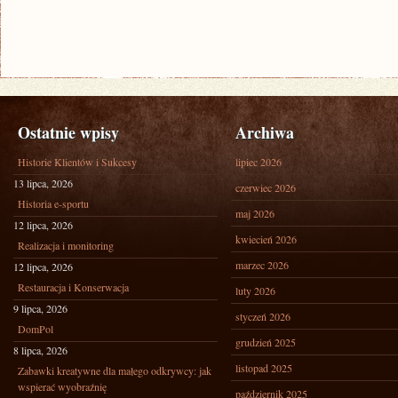
Ostatnie wpisy
Archiwa
Historie Klientów i Sukcesy
lipiec 2026
13 lipca, 2026
czerwiec 2026
Historia e-sportu
maj 2026
12 lipca, 2026
kwiecień 2026
Realizacja i monitoring
marzec 2026
12 lipca, 2026
Restauracja i Konserwacja
luty 2026
9 lipca, 2026
styczeń 2026
DomPol
grudzień 2025
8 lipca, 2026
listopad 2025
Zabawki kreatywne dla małego odkrywcy: jak
wspierać wyobraźnię
październik 2025