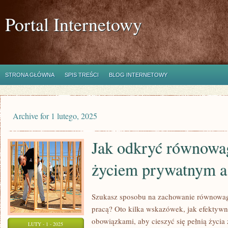
Portal Internetowy
STRONA GŁÓWNA
SPIS TREŚCI
BLOG INTERNETOWY
Archive for 1 lutego, 2025
Jak odkryć równowa
życiem prywatnym a
Szukasz sposobu na zachowanie równowa
pracą? Oto kilka wskazówek, jak efektywn
obowiązkami, aby cieszyć się pełnią życia 
LUTY - 1 - 2025