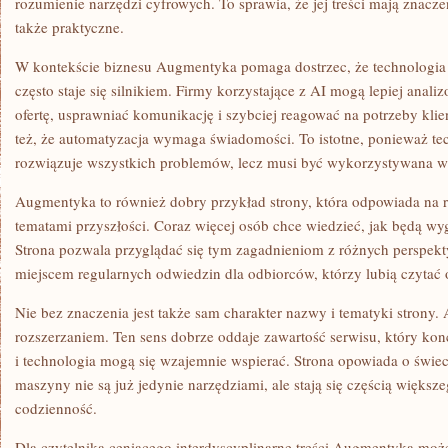
rozumienie narzędzi cyfrowych. To sprawia, że jej treści mają znaczen
także praktyczne.
W kontekście biznesu Augmentyka pomaga dostrzec, że technologia n
często staje się silnikiem. Firmy korzystające z AI mogą lepiej anal
ofertę, usprawniać komunikację i szybciej reagować na potrzeby kli
też, że automatyzacja wymaga świadomości. To istotne, ponieważ te
rozwiązuje wszystkich problemów, lecz musi być wykorzystywana w
Augmentyka to również dobry przykład strony, która odpowiada na r
tematami przyszłości. Coraz więcej osób chce wiedzieć, jak będą wy
Strona pozwala przyglądać się tym zagadnieniom z różnych perspekt
miejscem regularnych odwiedzin dla odbiorców, którzy lubią czytać 
Nie bez znaczenia jest także sam charakter nazwy i tematyki strony.
rozszerzaniem. Ten sens dobrze oddaje zawartość serwisu, który konc
i technologia mogą się wzajemnie wspierać. Strona opowiada o świec
maszyny nie są już jedynie narzędziami, ale stają się częścią więks
codzienność.
Dla czytelnika ceniącego interdyscyplinarne treści Augmentyka moż