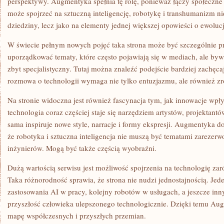
perspektywy. Augmentyka spełnia tę rolę, ponieważ łączy społeczne 
może spojrzeć na sztuczną inteligencję, robotykę i transhumanizm ni
dziedziny, lecz jako na elementy jednej większej opowieści o ewolucj
W świecie pełnym nowych pojęć taka strona może być szczególnie
uporządkować tematy, które często pojawiają się w mediach, ale by
zbyt specjalistyczny. Tutaj można znaleźć podejście bardziej zachęcaj
rozmowa o technologii wymaga nie tylko entuzjazmu, ale również z
Na stronie widoczna jest również fascynacja tym, jak innowacje wpły
technologia coraz częściej staje się narzędziem artystów, projektantó
sama inspiruje nowe style, narracje i formy ekspresji. Augmentyka d
że robotyka i sztuczna inteligencja nie muszą być tematami zarezer
inżynierów. Mogą być także częścią wyobraźni.
Dużą wartością serwisu jest możliwość spojrzenia na technologię za
Taka różnorodność sprawia, że strona nie nudzi jednostajnością. Jed
zastosowania AI w pracy, kolejny robotów w usługach, a jeszcze in
przyszłość człowieka ulepszonego technologicznie. Dzięki temu A
mapę współczesnych i przyszłych przemian.