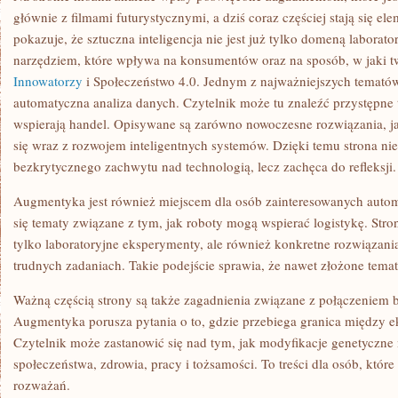
głównie z filmami futurystycznymi, a dziś coraz częściej stają się
pokazuje, że sztuczna inteligencja nie jest już tylko domeną laborator
narzędziem, które wpływa na konsumentów oraz na sposób, w jaki
Innowatorzy
i Społeczeństwo 4.0. Jednym z najważniejszych tematów 
automatyczna analiza danych. Czytelnik może tu znaleźć przystępne t
wspierają handel. Opisywane są zarówno nowoczesne rozwiązania, jak
się wraz z rozwojem inteligentnych systemów. Dzięki temu strona nie
bezkrytycznego zachwytu nad technologią, lecz zachęca do refleksji.
Augmentyka jest również miejscem dla osób zainteresowanych autom
się tematy związane z tym, jak roboty mogą wspierać logistykę. Stro
tylko laboratoryjne eksperymenty, ale również konkretne rozwiązani
trudnych zadaniach. Takie podejście sprawia, że nawet złożone tematy 
Ważną częścią strony są także zagadnienia związane z połączeniem bi
Augmentyka porusza pytania o to, gdzie przebiega granica między 
Czytelnik może zastanowić się nad tym, jak modyfikacje genetyczn
społeczeństwa, zdrowia, pracy i tożsamości. To treści dla osób, które
rozważań.