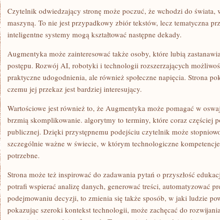
Czytelnik odwiedzający stronę może poczuć, że wchodzi do świata,
maszyną. To nie jest przypadkowy zbiór tekstów, lecz tematyczna pr
inteligentne systemy mogą kształtować następne dekady.
Augmentyka może zainteresować także osoby, które lubią zastanawi
postępu. Rozwój AI, robotyki i technologii rozszerzających możliwoś
praktyczne udogodnienia, ale również społeczne napięcia. Strona po
czemu jej przekaz jest bardziej interesujący.
Wartościowe jest również to, że Augmentyka może pomagać w oswaja
brzmią skomplikowanie. algorytmy to terminy, które coraz częściej p
publicznej. Dzięki przystępnemu podejściu czytelnik może stopniow
szczególnie ważne w świecie, w którym technologiczne kompetencje s
potrzebne.
Strona może też inspirować do zadawania pytań o przyszłość edukacji.
potrafi wspierać analizę danych, generować treści, automatyzować p
podejmowaniu decyzji, to zmienia się także sposób, w jaki ludzie p
pokazując szeroki kontekst technologii, może zachęcać do rozwijania