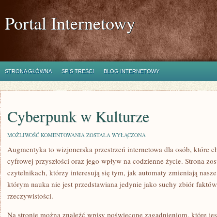
Portal Internetowy
STRONA GŁÓWNA
SPIS TREŚCI
BLOG INTERNETOWY
Cyberpunk w Kulturze
CYBERPUNK
MOŻLIWOŚĆ KOMENTOWANIA
ZOSTAŁA WYŁĄCZONA
W
Augmentyka to wizjonerska przestrzeń internetowa dla osób, które ch
KULTURZE
cyfrowej przyszłości oraz jego wpływ na codzienne życie. Strona zos
czytelnikach, którzy interesują się tym, jak automaty zmieniają nasz
którym nauka nie jest przedstawiana jedynie jako suchy zbiór faktów
rzeczywistości.
Na stronie można znaleźć wpisy poświęcone zagadnieniom, które jes