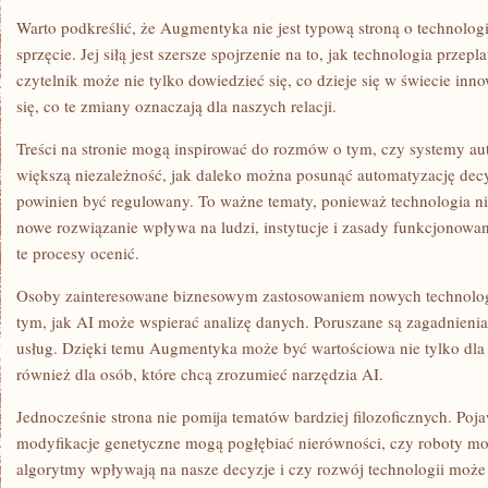
Warto podkreślić, że Augmentyka nie jest typową stroną o technolog
sprzęcie. Jej siłą jest szersze spojrzenie na to, jak technologia przepla
czytelnik może nie tylko dowiedzieć się, co dzieje się w świecie inn
się, co te zmiany oznaczają dla naszych relacji.
Treści na stronie mogą inspirować do rozmów o tym, czy systemy 
większą niezależność, jak daleko można posunąć automatyzację decy
powinien być regulowany. To ważne tematy, ponieważ technologia ni
nowe rozwiązanie wpływa na ludzi, instytucje i zasady funkcjonow
te procesy ocenić.
Osoby zainteresowane biznesowym zastosowaniem nowych technologii 
tym, jak AI może wspierać analizę danych. Poruszane są zagadnienia
usług. Dzięki temu Augmentyka może być wartościowa nie tylko dla 
również dla osób, które chcą zrozumieć narzędzia AI.
Jednocześnie strona nie pomija tematów bardziej filozoficznych. Pojaw
modyfikacje genetyczne mogą pogłębiać nierówności, czy roboty mo
algorytmy wpływają na nasze decyzje i czy rozwój technologii może 