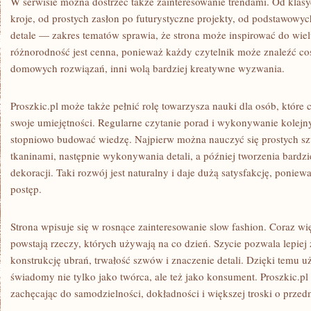
W serwisie można dostrzec także zainteresowanie trendami. Od klas
kroje, od prostych zasłon po futurystyczne projekty, od podstawowy
detale — zakres tematów sprawia, że strona może inspirować do wiel
różnorodność jest cenna, ponieważ każdy czytelnik może znaleźć coś 
domowych rozwiązań, inni wolą bardziej kreatywne wyzwania.
Proszkic.pl może także pełnić rolę towarzysza nauki dla osób, które 
swoje umiejętności. Regularne czytanie porad i wykonywanie kolej
stopniowo budować wiedzę. Najpierw można nauczyć się prostych s
tkaninami, następnie wykonywania detali, a później tworzenia bardz
dekoracji. Taki rozwój jest naturalny i daje dużą satysfakcję, ponie
postęp.
Strona wpisuje się w rosnące zainteresowanie slow fashion. Coraz wi
powstają rzeczy, których używają na co dzień. Szycie pozwala lepiej
konstrukcję ubrań, trwałość szwów i znaczenie detali. Dzięki temu uż
świadomy nie tylko jako twórca, ale też jako konsument. Proszkic.pl 
zachęcając do samodzielności, dokładności i większej troski o prze