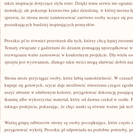
także inspiracje dotyczące stylu retro. Dzięki temu serwis nie ograni
instrukcji, ale pokazuje krawiectwo jako dziedzinę, w której można 
sprawia, że strona może zainteresować zarówno osoby uczące się pod
poszukujących bardziej inspirujących pomysłów.
Proszkic.pl to również przestrzeń dla tych, którzy chcą lepiej zrozum
Tematy związane z gadżetami do dzianin pomagają uporządkować wi
rozwiązania warto zastosować w konkretnym projekcie. Dla wielu 
sprzętu jest wyzwaniem, dlatego takie treści mogą ułatwiać dobór nar
Strona może przyciągać osoby, które lubią samodzielność. W czasac
kupuje się gotowych, szycie daje możliwość stworzenia czegoś zgo
uszyć ubranie w ulubionym kolorze, przygotować dekorację pasującą 
tkaninę albo wykorzystać materiał, który od dawna czekał w szafie. 
takiego podejścia, pokazując, że chęć nauki są równie ważne jak tec
Ważną grupą odbiorców strony są osoby początkujące, które często z
przygotować wykrój. Proszkic.pl odpowiada na podobne potrzeby, pre