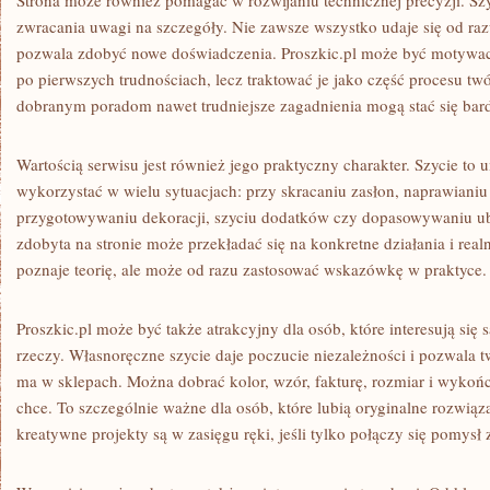
Strona może również pomagać w rozwijaniu technicznej precyzji. Sz
zwracania uwagi na szczegóły. Nie zawsze wszystko udaje się od razu
pozwala zdobyć nowe doświadczenia. Proszkic.pl może być motywac
po pierwszych trudnościach, lecz traktować je jako część procesu tw
dobranym poradom nawet trudniejsze zagadnienia mogą stać się bard
Wartością serwisu jest również jego praktyczny charakter. Szycie to 
wykorzystać w wielu sytuacjach: przy skracaniu zasłon, naprawianiu
przygotowywaniu dekoracji, szyciu dodatków czy dopasowywaniu ub
zdobyta na stronie może przekładać się na konkretne działania i realn
poznaje teorię, ale może od razu zastosować wskazówkę w praktyce.
Proszkic.pl może być także atrakcyjny dla osób, które interesują 
rzeczy. Własnoręczne szycie daje poczucie niezależności i pozwala t
ma w sklepach. Można dobrać kolor, wzór, fakturę, rozmiar i wykończ
chce. To szczególnie ważne dla osób, które lubią oryginalne rozwiąz
kreatywne projekty są w zasięgu ręki, jeśli tylko połączy się pomysł 