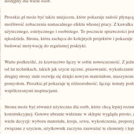
dostępny dla wielu osób.
Proszkic.pl może być także miejscem, które pokazuje radość płynącą 
możliwość zobaczenia namacalnego efektu własnej pracy. Z kawałka 
użytecznego, estetycznego i osobistego. To poczucie sprawczości jest
rękodzieła. Strona, która zachęca do kolejnych projektów i pokazuj
budować motywację do regularnej praktyki.
Warto podkreślić, że krawiectwo łączy w sobie nowoczesność. Z jedne
od lat technikach, takich jak szycie ręczne, prasowanie, wykańczan
drugiej strony stale rozwija się dzięki nowym materiałom, maszynom
pomysłom. Proszkic.pl pokazuje tę różnorodność, łącząc tematy pod
współczesnymi inspiracjami.
Strona może być również użyteczna dla osób, które chcą lepiej rozu
konstrukcyjnej. Gotowe ubranie widziane w sklepie wygląda prosto
wielu decyzji: wyboru materiału, kroju, szwu, wykończenia, proporcji 
związane z szyciem, użytkownik zaczyna zauważać te elementy i lepi