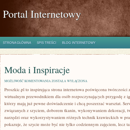
Portal Internetowy
STRONA GŁÓWNA
SPIS TREŚCI
BLOG INTERNETOWY
Moda i Inspiracje
MODA
MOŻLIWOŚĆ KOMENTOWANIA
ZOSTAŁA WYŁĄCZONA
I
Proszkic.pl to inspirująca strona internetowa poświęcona twórczości z
INSPIRACJE
wirtualnym przewodnikiem dla osób rozpoczynających przygodę z igłą 
którzy mają już pewne doświadczenie i chcą poszerzać warsztat. Serw
związanych z szyciem, doborem tkanin, wykonywaniem dekoracji, 
narzędzi oraz wykorzystywaniem różnych technik krawieckich w prak
pokazuje, że szycie może być nie tylko codziennym zajęciem, lecz 