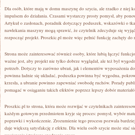
Dla osób, które mają w domu maszynę do szycia, ale rzadko z niej k
impulsem do działania. Czasami wystarczy prosty pomysł, aby ponow
Artykuł o zasłonach, poradnik dotyczący poduszek, wskazówki o tka
nawlekania maszyny mogą sprawić, że czytelnik zdecyduje się wyjąć 
rozpocząć projekt. Proszkic.pl może więc pełnić funkcję zachęty do 
Strona może zainteresować również osoby, które lubią łączyć funkcjo
ważne jest, aby projekt nie tylko dobrze wyglądał, ale też był wygo
potrzeb. Dotyczy to zarówno ubrań, jak i elementów wyposażenia d
powinna ładnie się układać, poduszka powinna być wygodna, pokro
krzesła, a ubranie powinno zapewniać swobodę ruchów. Porady publ
pomagać w osiąganiu takich efektów poprzez lepszy dobór materiałó
Proszkic.pl to strona, która może rozwijać w czytelnikach zaintereso
każdym gotowym przedmiotem kryje się proces: pomysł, wybór mater
poprawki i wykończenie. Zrozumienie tego procesu pozwala bardziej
daje większą satysfakcję z efektu. Dla wielu osób szycie może stać s