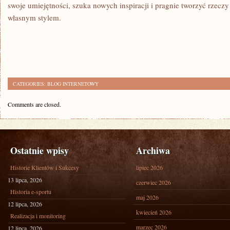
swoje umiejętności, szuka nowych inspiracji i pragnie tworzyć rzeczy 
własnym stylem.
CATEGORIES:
BLOG INTERNETOWY
Comments are closed.
Ostatnie wpisy
Archiwa
Historie Klientów i Sukcesy
lipiec 2026
13 lipca, 2026
czerwiec 2026
Historia e-sportu
maj 2026
12 lipca, 2026
kwiecień 2026
Realizacja i monitoring
marzec 2026
12 lipca, 2026