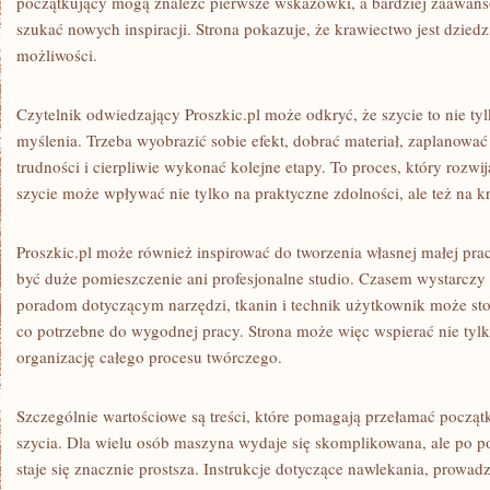
początkujący mogą znaleźć pierwsze wskazówki, a bardziej zaawa
szukać nowych inspiracji. Strona pokazuje, że krawiectwo jest dziedz
możliwości.
Czytelnik odwiedzający Proszkic.pl może odkryć, że szycie to nie tyl
myślenia. Trzeba wyobrazić sobie efekt, dobrać materiał, zaplanować
trudności i cierpliwie wykonać kolejne etapy. To proces, który rozwi
szycie może wpływać nie tylko na praktyczne zdolności, ale też na k
Proszkic.pl może również inspirować do tworzenia własnej małej pra
być duże pomieszczenie ani profesjonalne studio. Czasem wystarczy 
poradom dotyczącym narzędzi, tkanin i technik użytkownik może s
co potrzebne do wygodnej pracy. Strona może więc wspierać nie tylko
organizację całego procesu twórczego.
Szczególnie wartościowe są treści, które pomagają przełamać począ
szycia. Dla wielu osób maszyna wydaje się skomplikowana, ale po p
staje się znacznie prostsza. Instrukcje dotyczące nawlekania, prowad