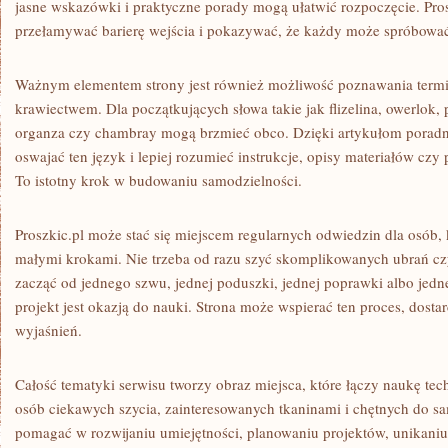
jasne wskazówki i praktyczne porady mogą ułatwić rozpoczęcie. Pro
przełamywać barierę wejścia i pokazywać, że każdy może spróbowa
Ważnym elementem strony jest również możliwość poznawania termi
krawiectwem. Dla początkujących słowa takie jak flizelina, owerlok, 
organza czy chambray mogą brzmieć obco. Dzięki artykułom pora
oswajać ten język i lepiej rozumieć instrukcje, opisy materiałów czy
To istotny krok w budowaniu samodzielności.
Proszkic.pl może stać się miejscem regularnych odwiedzin dla osób, k
małymi krokami. Nie trzeba od razu szyć skomplikowanych ubrań cz
zacząć od jednego szwu, jednej poduszki, jednej poprawki albo jed
projekt jest okazją do nauki. Strona może wspierać ten proces, dost
wyjaśnień.
Całość tematyki serwisu tworzy obraz miejsca, które łączy naukę techn
osób ciekawych szycia, zainteresowanych tkaninami i chętnych do s
pomagać w rozwijaniu umiejętności, planowaniu projektów, unikani