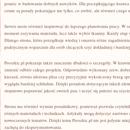
pomóc w budowaniu dobrych nawyków. Dla początkującego krawca 
cenne są porady pokazujące nie tylko, co zrobić, ale również czego 
Serwis może również inspirować do lepszego planowania pracy. W szy
moment zszywania materiału, lecz także wybór tkaniny. Każdy etap
Dlatego strona, która porządkuje wiedzę i omawia różne zagadnieni
praktycznym wsparciem dla osób chcących szyć dokładniej i bardzie
Proszkic.pl pokazuje także znaczenie dbałości o szczegóły. W krawi
zmienić odbiór całego projektu. Odpowiednio wykonany szew, dobrze
kieszeń, równo ułożona plisa czy precyzyjnie wykończony brzeg spr
wygląda bardziej schludnie. Dzięki poradom dotyczącym takich ele
stopniowo poprawiać jakość swoich prac i uczyć się patrzeć na szyci
Strona ma również wymiar poradnikowy, ponieważ pozwala czytelni
różnych materiałach i technikach. Artykuły mogą dotyczyć zarówno de
nowoczesnych tematów. Dzięki temu Proszkic.pl nie jest jedynie miej
zachętą do eksperymentowania.