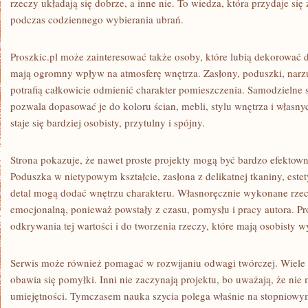
rzeczy układają się dobrze, a inne nie. To wiedza, która przydaje się
podczas codziennego wybierania ubrań.
Proszkic.pl może zainteresować także osoby, które lubią dekorować 
mają ogromny wpływ na atmosferę wnętrza. Zasłony, poduszki, narz
potrafią całkowicie odmienić charakter pomieszczenia. Samodzielne 
pozwala dopasować je do koloru ścian, mebli, stylu wnętrza i włas
staje się bardziej osobisty, przytulny i spójny.
Strona pokazuje, że nawet proste projekty mogą być bardzo efektowne
Poduszka w nietypowym kształcie, zasłona z delikatnej tkaniny, est
detal mogą dodać wnętrzu charakteru. Własnoręcznie wykonane rzec
emocjonalną, ponieważ powstały z czasu, pomysłu i pracy autora. P
odkrywania tej wartości i do tworzenia rzeczy, które mają osobisty w
Serwis może również pomagać w rozwijaniu odwagi twórczej. Wiele os
obawia się pomyłki. Inni nie zaczynają projektu, bo uważają, że nie
umiejętności. Tymczasem nauka szycia polega właśnie na stopniowym 