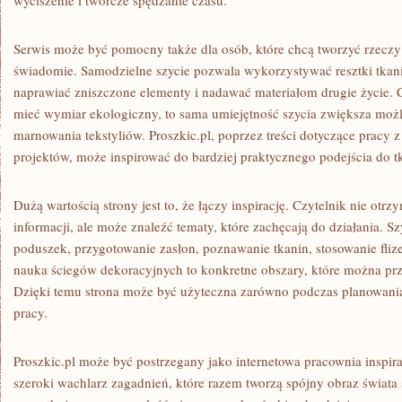
wyciszenie i twórcze spędzanie czasu.
Serwis może być pomocny także dla osób, które chcą tworzyć rzeczy 
świadomie. Samodzielne szycie pozwala wykorzystywać resztki tkanin
naprawiać zniszczone elementy i nadawać materiałom drugie życie. 
mieć wymiar ekologiczny, to sama umiejętność szycia zwiększa możl
marnowania tekstyliów. Proszkic.pl, poprzez treści dotyczące pracy 
projektów, może inspirować do bardziej praktycznego podejścia do t
Dużą wartością strony jest to, że łączy inspirację. Czytelnik nie otr
informacji, ale może znaleźć tematy, które zachęcają do działania. Sz
poduszek, przygotowanie zasłon, poznawanie tkanin, stosowanie flize
nauka ściegów dekoracyjnych to konkretne obszary, które można prz
Dzięki temu strona może być użyteczna zarówno podczas planowania
pracy.
Proszkic.pl może być postrzegany jako internetowa pracownia inspir
szeroki wachlarz zagadnień, które razem tworzą spójny obraz świata 