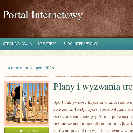
Portal Internetowy
STRONA GŁÓWNA
SPIS TREŚCI
BLOG INTERNETOWY
Archive for 3 lipca, 2026
Plany i wyzwania tr
Sport i aktywność fizyczna to znacznie wię
ćwiczenia. To styl życia, sposób dbania o
oraz codzienną energię. Strona poświęcona
rozbudowane kompendium informacji, w k
zarówno początkujący, jak i zaawansowan
LIPIEC - 3 - 2026