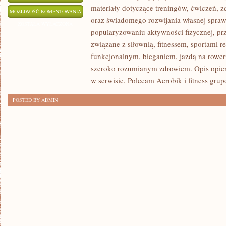
materiały dotyczące treningów, ćwiczeń, z
PLANY
MOŻLIWOŚĆ KOMENTOWANIA
oraz świadomego rozwijania własnej sprawn
I
ZOSTAŁA WYŁĄCZONA
popularyzowaniu aktywności fizycznej, pr
WYZWANIA
związane z siłownią, fitnessem, sportami r
TRENINGOWE
funkcjonalnym, bieganiem, jazdą na rowerz
szeroko rozumianym zdrowiem. Opis opier
w serwisie. Polecam Aerobik i fitness grup
POSTED BY ADMIN