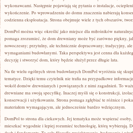
wykonawcami. Następnie pojawiają się pytania o instalacje, ociepleni
wykończenie. Po wprowadzeniu do domu znaczenia nabierają konser
codzienna eksploatacja. Strona obejmuje wiele z tych obszarów, two
DomPol można więc określić jako miejsce dla miłośników naturalnyc
pomaga zrozumieć, że dom drewniany może być zarówno piękny, jak i
nowoczesny; przytulny, ale technicznie dopracowany; tradycyjny, al
wymaganiami budowlanymi. Taka perspektywa jest cenna dla każdeg
decyzję i stworzyć dom, który będzie służył przez długie lata.
Na tle wielu ogólnych stron budowlanych DomPol wyróżnia się skupi
tematyce. Dzięki temu czytelnik nie trafia na przypadkowe informacje
wokół domów drewnianych i powiązanych z nimi zagadnień. To waż
drewniane ma swoją specyfikę. Inaczej myśli się o konstrukcji, izolacji
konserwacji i użytkowaniu. Strona pomaga zgłębiać te różnice i pok
materiałem wymagającym, ale jednocześnie bardzo wdzięcznym.
DomPol to strona dla ciekawych. Jej tematyka może wspierać osoby
mieszkać wygodnie i lepiej rozumieć technologię, którą wybierają. D
dach i fundamenty. To cała filozofia projektowania, budowania i użyt