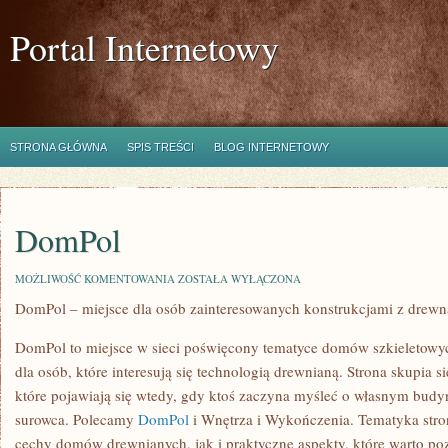
Portal Internetowy
STRONA GŁÓWNA
SPIS TREŚCI
BLOG INTERNETOWY
DomPol
DOMPOL
MOŻLIWOŚĆ KOMENTOWANIA
ZOSTAŁA WYŁĄCZONA
DomPol – miejsce dla osób zainteresowanych konstrukcjami z drewn
DomPol to miejsce w sieci poświęcony tematyce domów szkieletowyc
dla osób, które interesują się technologią drewnianą. Strona skupia s
które pojawiają się wtedy, gdy ktoś zaczyna myśleć o własnym bu
surowca. Polecamy
DomPol
i Wnętrza i Wykończenia. Tematyka str
cechy domów drewnianych, jak i praktyczne aspekty, które warto po