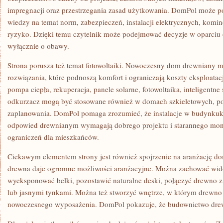
impregnacji oraz przestrzegania zasad użytkowania. DomPol może
wiedzy na temat norm, zabezpieczeń, instalacji elektrycznych, komi
ryzyko. Dzięki temu czytelnik może podejmować decyzje w oparciu o
wyłącznie o obawy.
Strona porusza też temat fotowoltaiki. Nowoczesny dom drewniany
rozwiązania, które podnoszą komfort i ograniczają koszty eksploata
pompa ciepła, rekuperacja, panele solarne, fotowoltaika, inteligentne
odkurzacz mogą być stosowane również w domach szkieletowych, 
zaplanowania. DomPol pomaga zrozumieć, że instalacje w budynku
odpowied drewnianym wymagają dobrego projektu i starannego mont
ograniczeń dla mieszkańców.
Ciekawym elementem strony jest również spojrzenie na aranżację 
drewna daje ogromne możliwości aranżacyjne. Można zachować wid
wyeksponować belki, pozostawić naturalne deski, połączyć drewno 
lub jasnymi tynkami. Można też stworzyć wnętrze, w którym drewno j
nowoczesnego wyposażenia. DomPol pokazuje, że budownictwo dre