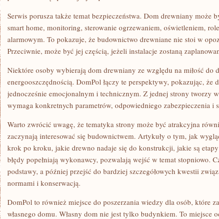
Serwis porusza także temat bezpieczeństwa. Dom drewniany może 
smart home, monitoring, sterowanie ogrzewaniem, oświetleniem, rol
alarmowym. To pokazuje, że budownictwo drewniane nie stoi w opoz
Przeciwnie, może być jej częścią, jeżeli instalacje zostaną zaplanowan
Niektóre osoby wybierają dom drewniany ze względu na miłość do dr
energooszczędnością. DomPol łączy te perspektywy, pokazując, że d
jednocześnie emocjonalnym i technicznym. Z jednej strony tworzy wy
wymaga konkretnych parametrów, odpowiedniego zabezpieczenia i 
Warto zwrócić uwagę, że tematyka strony może być atrakcyjna równie
zaczynają interesować się budownictwem. Artykuły o tym, jak wyg
krok po kroku, jakie drewno nadaje się do konstrukcji, jakie są etap
błędy popełniają wykonawcy, pozwalają wejść w temat stopniowo. C
podstawy, a później przejść do bardziej szczegółowych kwestii związ
normami i konserwacją.
DomPol to również miejsce do poszerzania wiedzy dla osób, które za
własnego domu. Własny dom nie jest tylko budynkiem. To miejsce 