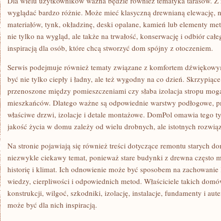
Dla wielu użytkowników ważna będzie również tematyka tarasów. 
wyglądać bardzo różnie. Może mieć klasyczną drewnianą elewację, n
materiałów, tynk, okładzinę, deski opalane, kamień lub elementy m
nie tylko na wygląd, ale także na trwałość, konserwację i odbiór c
inspiracją dla osób, które chcą stworzyć dom spójny z otoczeniem.
Serwis podejmuje również tematy związane z komfortem dźwiękow
być nie tylko ciepły i ładny, ale też wygodny na co dzień. Skrzypiące
przenoszone między pomieszczeniami czy słaba izolacja stropu mo
mieszkańców. Dlatego ważne są odpowiednie warstwy podłogowe, pr
właściwe drzwi, izolacje i detale montażowe. DomPol omawia tego ty
jakość życia w domu zależy od wielu drobnych, ale istotnych rozwią
Na stronie pojawiają się również treści dotyczące remontu starych 
niezwykle ciekawy temat, ponieważ stare budynki z drewna często m
historię i klimat. Ich odnowienie może być sposobem na zachowanie 
wiedzy, cierpliwości i odpowiednich metod. Właściciele takich do
konstrukcji, wilgoć, szkodniki, izolację, instalacje, fundamenty i a
może być dla nich inspiracją.