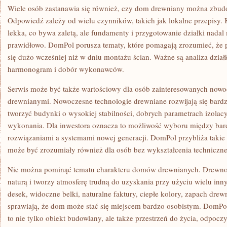
Wiele osób zastanawia się również, czy dom drewniany można zbudo
Odpowiedź zależy od wielu czynników, takich jak lokalne przepisy. 
lekka, co bywa zaletą, ale fundamenty i przygotowanie działki nad
prawidłowo. DomPol porusza tematy, które pomagają zrozumieć, że 
się dużo wcześniej niż w dniu montażu ścian. Ważne są analiza działk
harmonogram i dobór wykonawców.
Serwis może być także wartościowy dla osób zainteresowanych now
drewnianymi. Nowoczesne technologie drewniane rozwijają się bard
tworzyć budynki o wysokiej stabilności, dobrych parametrach izolacy
wykonania. Dla inwestora oznacza to możliwość wyboru między bard
rozwiązaniami a systemami nowej generacji. DomPol przybliża takie
może być zrozumiały również dla osób bez wykształcenia techniczn
Nie można pominąć tematu charakteru domów drewnianych. Drewno d
naturą i tworzy atmosferę trudną do uzyskania przy użyciu wielu inn
desek, widoczne belki, naturalne faktury, ciepłe kolory, zapach dre
sprawiają, że dom może stać się miejscem bardzo osobistym. DomPo
to nie tylko obiekt budowlany, ale także przestrzeń do życia, odpoc