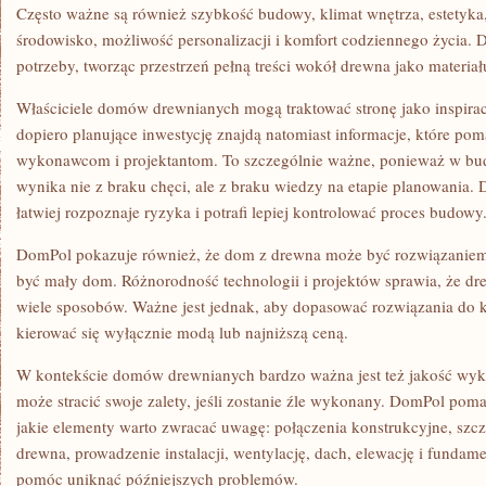
Często ważne są również szybkość budowy, klimat wnętrza, estetyk
środowisko, możliwość personalizacji i komfort codziennego życia.
potrzeby, tworząc przestrzeń pełną treści wokół drewna jako materia
Właściciele domów drewnianych mogą traktować stronę jako inspira
dopiero planujące inwestycję znajdą natomiast informacje, które po
wykonawcom i projektantom. To szczególnie ważne, ponieważ w bu
wynika nie z braku chęci, ale z braku wiedzy na etapie planowania
łatwiej rozpoznaje ryzyka i potrafi lepiej kontrolować proces budowy
DomPol pokazuje również, że dom z drewna może być rozwiązaniem 
być mały dom. Różnorodność technologii i projektów sprawia, że 
wiele sposobów. Ważne jest jednak, aby dopasować rozwiązania do 
kierować się wyłącznie modą lub najniższą ceną.
W kontekście domów drewnianych bardzo ważna jest też jakość wyko
może stracić swoje zalety, jeśli zostanie źle wykonany. DomPol pom
jakie elementy warto zwracać uwagę: połączenia konstrukcyjne, szcze
drewna, prowadzenie instalacji, wentylację, dach, elewację i fundam
pomóc uniknąć późniejszych problemów.