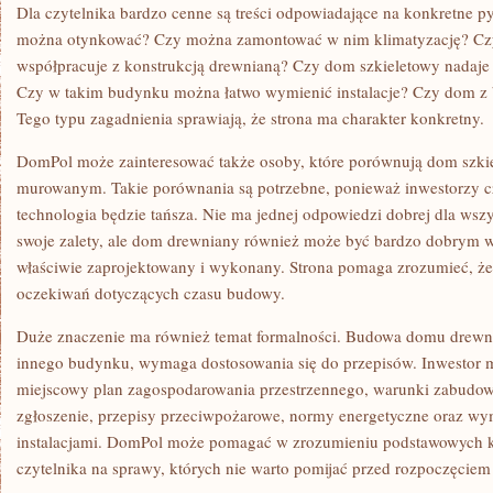
Dla czytelnika bardzo cenne są treści odpowiadające na konkretne 
można otynkować? Czy można zamontować w nim klimatyzację? Czy
współpracuje z konstrukcją drewnianą? Czy dom szkieletowy nadaje 
Czy w takim budynku można łatwo wymienić instalacje? Czy dom z b
Tego typu zagadnienia sprawiają, że strona ma charakter konkretny.
DomPol może zainteresować także osoby, które porównują dom szk
murowanym. Takie porównania są potrzebne, ponieważ inwestorzy cz
technologia będzie tańsza. Nie ma jednej odpowiedzi dobrej dla w
swoje zalety, ale dom drewniany również może być bardzo dobrym w
właściwie zaprojektowany i wykonany. Strona pomaga zrozumieć, ż
oczekiwań dotyczących czasu budowy.
Duże znaczenie ma również temat formalności. Budowa domu drewn
innego budynku, wymaga dostosowania się do przepisów. Inwestor 
miejscowy plan zagospodarowania przestrzennego, warunki zabudowy
zgłoszenie, przepisy przeciwpożarowe, normy energetyczne oraz w
instalacjami. DomPol może pomagać w zrozumieniu podstawowych k
czytelnika na sprawy, których nie warto pomijać przed rozpoczęciem 