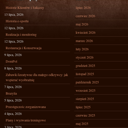
Historie Klientów i Sukcesy
lipiec 2026
13 lipca, 2026
czerwiec 2026
Historia e-sportu
maj 2026
12 lipca, 2026
kwiecień 2026
Realizacja i monitoring
marzec 2026
12 lipca, 2026
Restauracja i Konserwacja
luty 2026
9 lipca, 2026
styczeń 2026
DomPol
grudzień 2025
8 lipca, 2026
listopad 2025
Zabawki kreatywne dla małego odkrywcy: jak
wspierać wyobraźnię
październik 2025
7 lipca, 2026
wrzesień 2025
Brazylia
sierpień 2025
5 lipca, 2026
Przestępczośc zorganizowana
lipiec 2025
4 lipca, 2026
czerwiec 2025
Plany i wyzwania treningowe
maj 2025
3 lipca, 2026