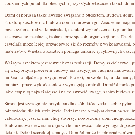
codziennych porad dla obecnych i przyszłych właścicieli takich dom
DomPol porusza także kwestie związane z budżetem. Budowa domu
strukturę kosztów niż budowa domu murowanego. Znaczenie mają mi
powierzchnia, rodzaj konstrukcji, standard wykończenia, typ funda
zastosowane instalacje, izolacja oraz sposób organizacji prac. Dzię
czytelnik może lepiej przygotować się do rozmów z wykonawcami, p
materiałów. Wiedza o kosztach pomaga uniknąć ryzykownych oszczę
Ważnym aspektem jest również czas realizacji. Domy szkieletowe i 
się z szybszym procesem budowy niż tradycyjne budynki murowane. 
można pomijać etap przygotowań. Projekt, pozwolenia, fundamenty, in
montaż i prace wykończeniowe wymagają kontroli. DomPol może p
jakie etapy są najważniejsze i na co zwrócić uwagę, zanim budowa r
Strona jest szczególnie przydatna dla osób, które zadają sobie pyta
odpowiedni dla ich stylu życia. Jedni marzą o małym domu na wsi, i
całoroczny, jeszcze inni chcą stworzyć nowoczesny dom energooszcz
Budownictwo drewniane daje wiele możliwości, ale wymaga dopaso
działki. Dzięki szerokiej tematyce DomPol może inspirować zarówno 