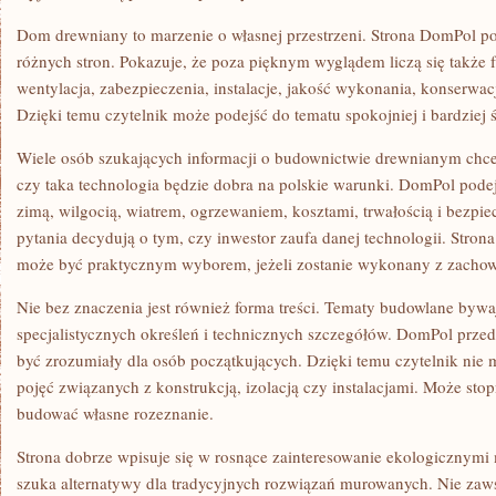
Dom drewniany to marzenie o własnej przestrzeni. Strona DomPol po
różnych stron. Pokazuje, że poza pięknym wyglądem liczą się także f
wentylacja, zabezpieczenia, instalacje, jakość wykonania, konserwac
Dzięki temu czytelnik może podejść do tematu spokojniej i bardziej
Wiele osób szukających informacji o budownictwie drewnianym chce
czy taka technologia będzie dobra na polskie warunki. DomPol pode
zimą, wilgocią, wiatrem, ogrzewaniem, kosztami, trwałością i bezpie
pytania decydują o tym, czy inwestor zaufa danej technologii. Stro
może być praktycznym wyborem, jeżeli zostanie wykonany z zacho
Nie bez znaczenia jest również forma treści. Tematy budowlane byw
specjalistycznych określeń i technicznych szczegółów. DomPol przed
być zrozumiały dla osób początkujących. Dzięki temu czytelnik nie 
pojęć związanych z konstrukcją, izolacją czy instalacjami. Może st
budować własne rozeznanie.
Strona dobrze wpisuje się w rosnące zainteresowanie ekologicznymi 
szuka alternatywy dla tradycyjnych rozwiązań murowanych. Nie zaw