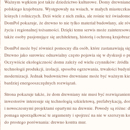
Ważnym wątkiem jest także dziedzictwo kulturowe. Domy drewniane
polskiego krajobrazu. Występowały na wsiach, w małych miasteczkac
leśnych i rolniczych. Dziś wiele z nich znika, ale rośnie też świadom
DomPol pokazuje, że drewno to nie tylko materiał budowlany, ale rów
życia i regionalnej tożsamości. Dzięki temu serwis może zainteresowa
także osoby pasjonujące się architekturą, historią i ochroną krajobraz
DomPol może być również pomocny dla osób, które zastanawiają się
Drewno jako surowiec odnawialny często pojawia się w dyskusji o p
Oczywiście ekologiczność domu zależy od wielu czynników: źródła m
technologii produkcji, izolacji, sposobu ogrzewania, trwałości budy
modernizacji. Jednak budownictwo drewniane może być ważnym kier
bardziej energooszczędnych rozwiązań.
Strona pokazuje także, że dom drewniany nie musi być rozwiązanie
inwestorów interesuje się technologią szkieletową, prefabrykacją, d
i nowoczesnymi projektami opartymi na drewnie. Powody są różne: 
pomaga uporządkować te argumenty i spojrzeć na nie w szerszym kon
do prostego porównania: drewno kontra mur.