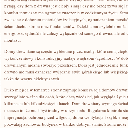
pytają, czy dom z drewna jest ciepły zimą i czy nie przegrzewa się la
komfort termiczny ma ogromne znaczenie w codziennym życiu. Str
związane z doborem materiałów izolacyjnych, ograniczaniem mostk
ścian, dachu, stropu oraz fundamentów. Dzięki temu czytelnik może 
energooszczędność nie zależy wyłącznie od samego drewna, ale od 
montażu.
Domy drewniane są często wybierane przez osoby, które cenią ciepł
wykończeniowy i konstrukcyjny nadaje wnętrzom łagodność. W do
drewnianym można stworzyć przestrzeń, która jest jednocześnie fun
drewno nie musi oznaczać wyłącznie stylu góralskiego lub wiejski
także do wnętrz eklektycznych.
Dużo miejsca w tematyce strony zajmuje konserwacja domów drewni
szczególnie ważne dla osób, które chcą wiedzieć, jak wygląda życie
kilkunastu lub kilkudziesięciu latach. Dom drewniany wymaga świad
oznacza to, że musi być trudny w utrzymaniu. Regularna kontrola st
impregnacja, ochrona przed wilgocią, dobra wentylacja i szybkie r
pozwalają zachować budynek w bardzo dobrym stanie. Strona może w