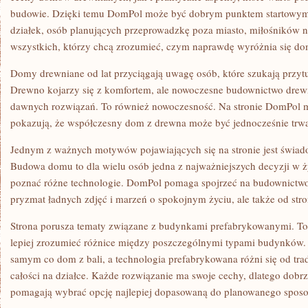
budowie. Dzięki temu DomPol może być dobrym punktem startowym d
działek, osób planujących przeprowadzkę poza miasto, miłośników n
wszystkich, którzy chcą zrozumieć, czym naprawdę wyróżnia się do
Domy drewniane od lat przyciągają uwagę osób, które szukają przytu
Drewno kojarzy się z komfortem, ale nowoczesne budownictwo drewn
dawnych rozwiązań. To również nowoczesność. Na stronie DomPol mo
pokazują, że współczesny dom z drewna może być jednocześnie trwa
Jednym z ważnych motywów pojawiających się na stronie jest świa
Budowa domu to dla wielu osób jedna z najważniejszych decyzji w ży
poznać różne technologie. DomPol pomaga spojrzeć na budownictwo 
pryzmat ładnych zdjęć i marzeń o spokojnym życiu, ale także od str
Strona porusza tematy związane z budynkami prefabrykowanymi. To 
lepiej zrozumieć różnice między poszczególnymi typami budynków. 
samym co dom z bali, a technologia prefabrykowana różni się od t
całości na działce. Każde rozwiązanie ma swoje cechy, dlatego dobr
pomagają wybrać opcję najlepiej dopasowaną do planowanego spos