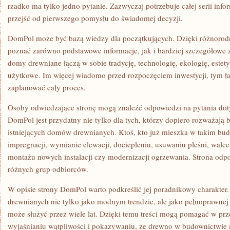
rzadko ma tylko jedno pytanie. Zazwyczaj potrzebuje całej serii inf
przejść od pierwszego pomysłu do świadomej decyzji.
DomPol może być bazą wiedzy dla początkujących. Dzięki różnoro
poznać zarówno podstawowe informacje, jak i bardziej szczegółowe 
domy drewniane łączą w sobie tradycję, technologię, ekologię, estet
użytkowe. Im więcej wiadomo przed rozpoczęciem inwestycji, tym łat
zaplanować cały proces.
Osoby odwiedzające stronę mogą znaleźć odpowiedzi na pytania doty
DomPol jest przydatny nie tylko dla tych, którzy dopiero rozważają b
istniejących domów drewnianych. Ktoś, kto już mieszka w takim bu
impregnacji, wymianie elewacji, dociepleniu, usuwaniu pleśni, walce
montażu nowych instalacji czy modernizacji ogrzewania. Strona odp
różnych grup odbiorców.
W opisie strony DomPol warto podkreślić jej poradnikowy charakter.
drewnianych nie tylko jako modnym trendzie, ale jako pełnoprawnej 
może służyć przez wiele lat. Dzięki temu treści mogą pomagać w pr
wyjaśnianiu wątpliwości i pokazywaniu, że drewno w budownictwie 