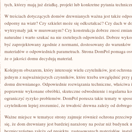
tych, którzy mają już działkę, projekt lub konkretne pytania technicz
W treściach dotyczących domów drewnianych ważna jest także odpo
odporny na wiatr? Czy szkielet może się odkształcać? Czy dach w d
wytrzymały jak w murowanym? Czy konstrukcja dobrze znosi zmiany
naturalne i warto szukać na nie rzetelnych odpowiedzi. Dobrze wy
być zaprojektowany zgodnie z normami, dostosowany do warunków 
materiałów o odpowiednich parametrach. Strona DomPol pomaga oswo
że o jakości domu decydują materiał.
Kolejnym obszarem, który interesuje wielu czytelników, jest ochrona
jednym z najważniejszych czynników, które trzeba uwzględnić przy 
domu drewnianego. Odpowiednie rozwiązania techniczne, właściwa iz
poprawnie wykonane obróbki, skuteczne odwodnienie i regularna k
ograniczyć ryzyko problemów. DomPol porusza takie tematy w spo
czytelnikom lepiej zrozumieć, że trwałość drewna zależy od dobrego
Ważne miejsce w tematyce strony zajmuje również ochrona przeciw
się, że dom drewniany jest bardziej narażony na pożar niż budynek
bezpieczeństwo zależy od projektu, zastosowanych materiałów, instal