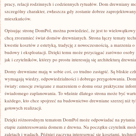
pracy, relacji rodzinnych i codziennych rytuałów. Dom drewniany mo
szczególny charakter, zwłaszcza gdy zostanie dobrze zaprojektowany
mieszkańców.
Opisując stronę DomPol, można powiedzieć, że jest to wielowątkowy 
chcą zrozumieć świat domów drewnianych. Strona łączy tematy tec
kwestie kosztów z estetyką, tradycję z nowoczesnością, a marzenia 
budowy i eksploatacji. Dzięki temu może przyciągać zarówno osoby 
jak i czytelników, którzy po prostu interesują się architekturą drewni
Domy drewniane mają w sobie coś, co trudno zastąpić. Są bliskie cz
wymagają wiedzy, odpowiedzialności i dobrego przygotowania. Do
światy: emocje związane z marzeniem o domu oraz praktyczne infor
świadomego zaplanowania. To właśnie dlatego strona może być war
każdego, kto chce spojrzeć na budownictwo drewniane szerzej niż ty
gotowych realizacji.
Dzięki różnorodnym tematom DomPol może odpowiadać na pytania 
etapie zainteresowania domem z drewna. Na początku czytelnik może
zaletach i wadach. Później zaczyna interesować się kosztami, technol