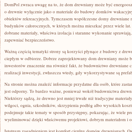
DomPol zwraca uwagę na to, że dom drewniany może być energoosz
o drewnie wyłącznie jako o materiale do budowy domków wakacyjnyc
obiektów rekreacyjnych. Tymczasem współczesne domy drewniane 
budynków całorocznych, w których można mieszkać przez wiele lat.
dobrane materiały, właściwa izolacja i staranne wykonanie sprawiaj
zapewniać bezpieczeństwo.
Ważną częścią tematyki strony są korzyści płynące z budowy z drew
ciepłym w odbiorze. Dobrze zaprojektowany dom drewniany może być
inwestorów znaczenie ma również fakt, że budownictwo drewniane c
realizacji inwestycji, zwłaszcza wtedy, gdy wykorzystywane są prefa
Na stronie można znaleźć informacje przydatne dla osób, które zast
jest odporny. To bardzo ważne, ponieważ wokół budownictwa drewni
Niektórzy sądzą, że drewno jest mniej trwałe niż tradycyjne materiał
wilgoci, ognia, szkodników, skrzypienia podłóg albo wysokich kos
podejmuje takie tematy w sposób przystępny, pokazując, że wiele 
wyeliminować dzięki właściwemu projektowi, dobrym materiałom i od
Istotnym zagadnieniem jest komfort cieplny domów drewnianych. O