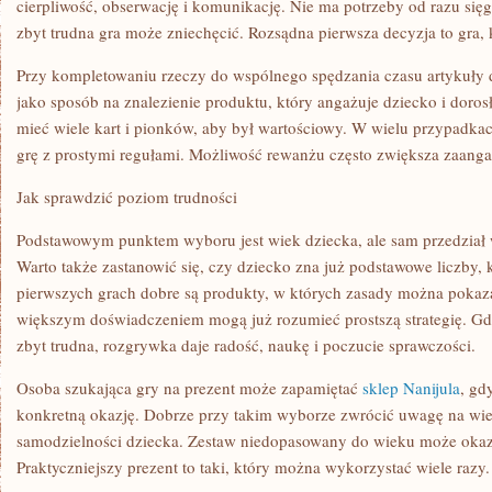
cierpliwość, obserwację i komunikację. Nie ma potrzeby od razu się
zbyt trudna gra może zniechęcić. Rozsądna pierwsza decyzja to gra, 
Przy kompletowaniu rzeczy do wspólnego spędzania czasu artykuły 
jako sposób na znalezienie produktu, który angażuje dziecko i doro
mieć wiele kart i pionków, aby był wartościowy. W wielu przypadka
grę z prostymi regułami. Możliwość rewanżu często zwiększa zaang
Jak sprawdzić poziom trudności
Podstawowym punktem wyboru jest wiek dziecka, ale sam przedział 
Warto także zastanowić się, czy dziecko zna już podstawowe liczby, 
pierwszych grach dobre są produkty, w których zasady można pokaz
większym doświadczeniem mogą już rozumieć prostszą strategię. Gdy g
zbyt trudna, rozgrywka daje radość, naukę i poczucie sprawczości.
Osoba szukająca gry na prezent może zapamiętać
sklep Nanijula
, gd
konkretną okazję. Dobrze przy takim wyborze zwrócić uwagę na wi
samodzielności dziecka. Zestaw niedopasowany do wieku może okaza
Praktyczniejszy prezent to taki, który można wykorzystać wiele razy.