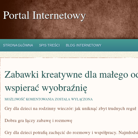
Portal Internetowy
STRONA GŁÓWNA
SPIS TREŚCI
BLOG INTERNETOWY
Zabawki kreatywne dla małego o
wspierać wyobraźnię
ZABAWKI
MOŻLIWOŚĆ KOMENTOWANIA
ZOSTAŁA WYŁĄCZONA
KREATYWNE
Gry dla dzieci na rodzinny wieczór: jak uniknąć zbyt trudnych reguł
DLA
MAŁEGO
ODKRYWCY:
Dobra gra łączy zabawę i rozmowę
JAK
WSPIERAĆ
WYOBRAŹNIĘ
Gry dla dzieci potrafią zachęcić do rozmowy i współpracy. Najmłods