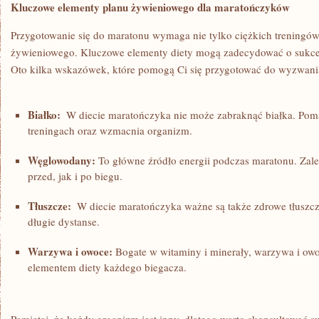
Kluczowe elementy planu żywieniowego dla maratończyków
Przygotowanie się do maratonu wymaga nie‍ tylko​ ciężkich⁣ treningó
żywieniowego. Kluczowe elementy diety mogą⁣ zadecydować o sukces
Oto kilka wskazówek, które pomogą Ci się przygotować do⁢ wyzwani
Białko:
⁣ W ⁤diecie maratończyka nie może ⁢zabraknąć białka. Po
treningach⁢ oraz wzmacnia organizm.
Węglowodany:
To główne źródło energii podczas maratonu. Zalec
przed, jak i ⁤po biegu.
Tłuszcze:
‍ W diecie maratończyka ważne są‍ także zdrowe tłuszcze
długie dystanse.
Warzywa i owoce:
Bogate w‌ witaminy i minerały, warzywa i owo
elementem diety każdego ⁣biegacza.