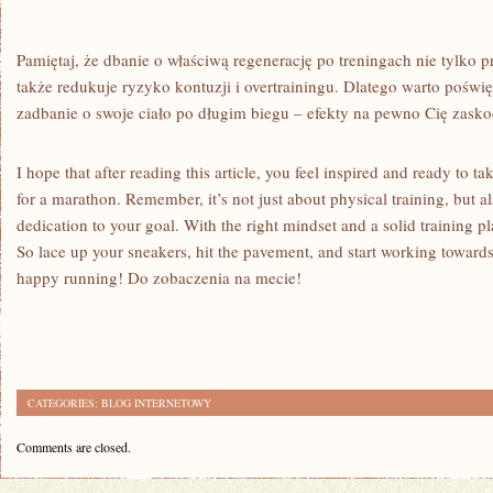
Pamiętaj, że⁢ dbanie o‍ właściwą‌ regenerację po treningach nie tylko p
także redukuje⁣ ryzyko kontuzji i overtrainingu. Dlatego ⁢warto‌ pośw
zadbanie o ⁢swoje ciało po​ długim biegu – efekty na pewno Cię ⁣zasko
I hope⁢ that⁢ after reading this ​article, you feel inspired and ready to 
for ‌a marathon.⁣ Remember,​ it’s‌ not just about physical training, but
dedication to your⁢ goal.⁤ With the right mindset and a solid training 
So lace up your sneakers, hit the pavement, and start working towards
happy running! Do‌ zobaczenia na mecie!
CATEGORIES:
BLOG INTERNETOWY
Comments are closed.