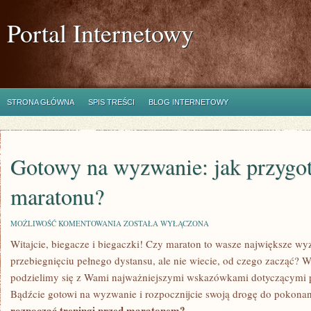
Portal Internetowy
STRONA GŁÓWNA
SPIS TREŚCI
BLOG INTERNETOWY
Gotowy na wyzwanie: jak przygot
maratonu?
GOTOWY
MOŻLIWOŚĆ KOMENTOWANIA
ZOSTAŁA WYŁĄCZONA
NA
Witajcie, biegacze i biegaczki! Czy maraton to wasze największe wy
WYZWANIE:
JAK
przebiegnięciu pełnego dystansu, ale nie wiecie, od czego zacząć? W 
PRZYGOTOWAĆ
SIĘ
podzielimy się z Wami‍ najważniejszymi wskazówkami⁣ dotyczącymi p
DO
Bądźcie ⁢gotowi na⁤ wyzwanie i rozpocznijcie swoją drogę do pokonan
MARATONU?
rozpocząć treningi przed maratonem?