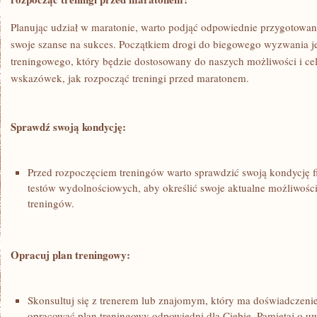
Planując udział w maratonie, warto podjąć⁢ odpowiednie przygotowa
swoje szanse na sukces. Początkiem drogi do biegowego wyzwania j
treningowego, który będzie dostosowany do naszych ⁣możliwości ‌i ce
wskazówek,​ jak rozpocząć treningi przed maratonem.
Sprawdź⁢ swoją kondycję:
Przed⁢ rozpoczęciem treningów warto sprawdzić ​swoją kondycję f
testów wydolnościowych, aby ⁤określić swoje aktualne możliwości i
treningów.
Opracuj plan treningowy:
Skonsultuj ⁢się ‍z trenerem lub znajomym,⁤ który ma doświadczen
opracować plan treningowy odpowiedni dla Ciebie.‌ Pamiętaj o ​