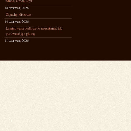
Moda, Uroda, Styl
14 czerwca, 2026
Zapachy Niszowe
14 czerwca, 2026
Laminowana podłoga do mieszkania: jak
porównać ją z głową
11 czerwca, 2026