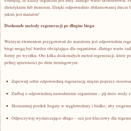
Pamiętaj, że każdy organizm jest inny, dlatego warto skonsultować​ 
dietetykiem lub trenerem. Dzięki odpowiednio⁣ zbilansowanej diecie
jakim jest​ maraton!
Doskonałe metody regeneracji ⁤po długim biegu
Ważnym elementem ​przygotowań do maratonu⁢ jest odpowiednia​ rege
biegi mogą być bardzo obciążające dla ⁣organizmu,⁣ dlatego warto za
formy po wysiłku. Oto kilka doskonałych metod regeneracji, które p
pełnej sprawności po ⁤dniu treningowym:
Zapewnij sobie odpowiednią regenerację ​mięśni poprzez⁣ stosowan
Zadbaj o odpowiednią nawodnienie ⁤organizmu – pij dużo wody za
Skonsumuj posiłek bogaty w⁣ węglowodany i białko, aby zregene
Odpoczywaj wystarczająco długo – sen jest kluczowy​ dla regene