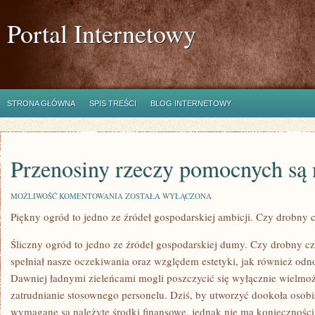
Portal Internetowy
STRONA GŁÓWNA
SPIS TREŚCI
BLOG INTERNETOWY
Przenosiny rzeczy pomocnych są
PRZENOSINY
MOŻLIWOŚĆ KOMENTOWANIA
ZOSTAŁA WYŁĄCZONA
RZECZY
Piękny ogród to jedno ze źródeł gospodarskiej ambicji. Czy drobny c
POMOCNYCH
SĄ
NIEZWYKLE
Śliczny ogród to jedno ze źródeł gospodarskiej dumy. Czy drobny cz
spełniał nasze oczekiwania oraz względem estetyki, jak również odn
Dawniej ładnymi zieleńcami mogli poszczycić się wyłącznie wielmoża
zatrudnianie stosownego personelu. Dziś, by utworzyć dookoła osobi
wymagane są należyte środki finansowe, jednak nie ma konieczności 