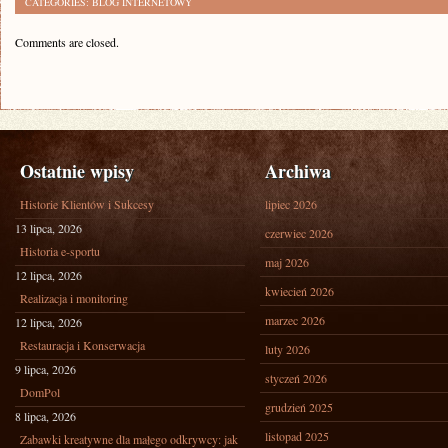
CATEGORIES:
BLOG INTERNETOWY
Comments are closed.
Ostatnie wpisy
Archiwa
Historie Klientów i Sukcesy
lipiec 2026
13 lipca, 2026
czerwiec 2026
Historia e-sportu
maj 2026
12 lipca, 2026
kwiecień 2026
Realizacja i monitoring
marzec 2026
12 lipca, 2026
Restauracja i Konserwacja
luty 2026
9 lipca, 2026
styczeń 2026
DomPol
grudzień 2025
8 lipca, 2026
listopad 2025
Zabawki kreatywne dla małego odkrywcy: jak