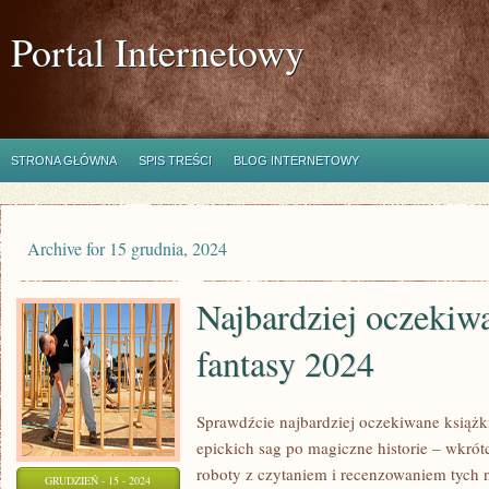
Portal Internetowy
STRONA GŁÓWNA
SPIS TREŚCI
BLOG INTERNETOWY
Archive for 15 grudnia, 2024
Najbardziej oczekiwa
fantasy 2024
Sprawdźcie najbardziej oczekiwane książk
epickich sag po magiczne historie – wkrót
roboty z czytaniem i recenzowaniem tych 
GRUDZIEŃ - 15 - 2024