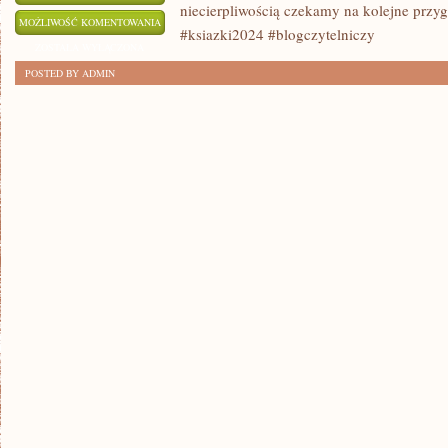
niecierpliwością czekamy na kolejne przy
NAJBARDZIEJ
MOŻLIWOŚĆ KOMENTOWANIA
#ksiazki2024 #blogczytelniczy
OCZEKIWANE
ZOSTAŁA WYŁĄCZONA
KSIĄŻKI
POSTED BY ADMIN
FANTASY
2024