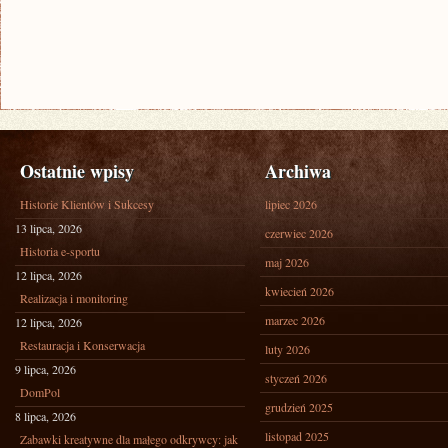
Ostatnie wpisy
Archiwa
Historie Klientów i Sukcesy
lipiec 2026
13 lipca, 2026
czerwiec 2026
Historia e-sportu
maj 2026
12 lipca, 2026
kwiecień 2026
Realizacja i monitoring
marzec 2026
12 lipca, 2026
Restauracja i Konserwacja
luty 2026
9 lipca, 2026
styczeń 2026
DomPol
grudzień 2025
8 lipca, 2026
listopad 2025
Zabawki kreatywne dla małego odkrywcy: jak