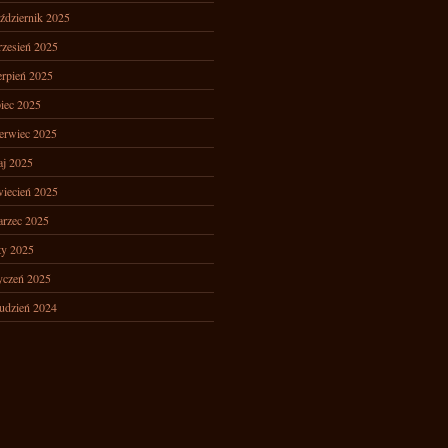
ździernik 2025
zesień 2025
erpień 2025
piec 2025
erwiec 2025
j 2025
iecień 2025
rzec 2025
ty 2025
yczeń 2025
udzień 2024