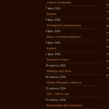
wspierać wyobraźnię
pa
7 lipca, 2026
wr
Brazylia
si
5 lipca, 2026
Przestępczośc zorganizowana
li
4 lipca, 2026
cz
Plany i wyzwania treningowe
ma
3 lipca, 2026
kw
Karpacz
ma
1 lipca, 2026
Przemysł w Polsce
lu
30 czerwca, 2026
st
Edukacja i Styl Życia
gr
26 czerwca, 2026
Wielkie Wynalazki i Odkrycia
23 czerwca, 2026
DIY – Zrób to sam
19 czerwca, 2026
Profesjonalne triki wizażystów