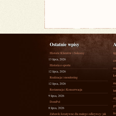
Ostatnie wpisy
A
Historie Klientów i Sukcesy
li
13 lipca, 2026
cz
Historia e-sportu
ma
12 lipca, 2026
kw
Realizacja i monitoring
ma
12 lipca, 2026
Restauracja i Konserwacja
lu
9 lipca, 2026
st
DomPol
gr
8 lipca, 2026
li
Zabawki kreatywne dla małego odkrywcy: jak