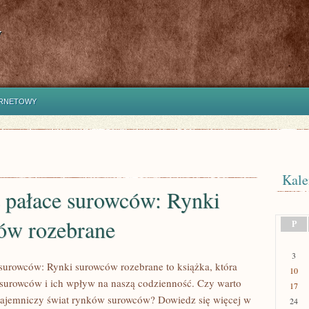
y
ERNETOWY
Kale
e pałace surowców: Rynki
ów rozebrane
P
3
 surowców: Rynki surowców rozebrane to książka, która
10
surowców i ich wpływ na naszą codzienność. Czy warto
17
 tajemniczy świat rynków surowców? Dowiedz się więcej w
24