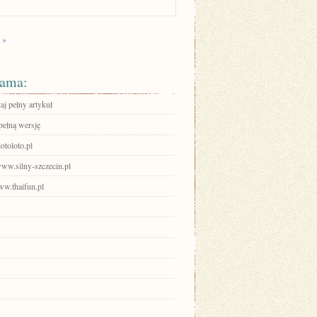
 »
ama:
aj pełny artykuł
pełną wersję
lotoloto.pl
www.silny-szczecin.pl
ww.thaifun.pl