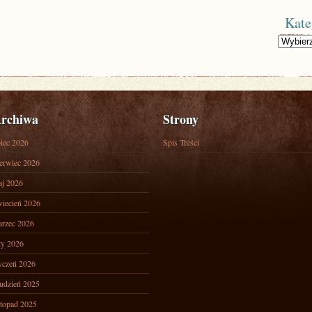
Kate
Kategorie
rchiwa
Strony
piec 2026
Spis Treści
erwiec 2026
j 2026
iecień 2026
rzec 2026
ty 2026
yczeń 2026
udzień 2025
stopad 2025