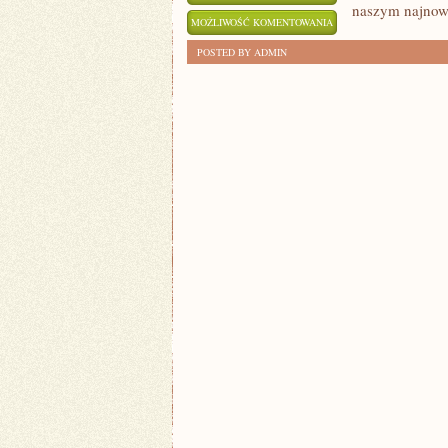
naszym najnow
ZAKLĘTE
MOŻLIWOŚĆ KOMENTOWANIA
PAŁACE
ZOSTAŁA WYŁĄCZONA
POSTED BY ADMIN
SUROWCÓW:
RYNKI
SUROWCÓW
ROZEBRANE