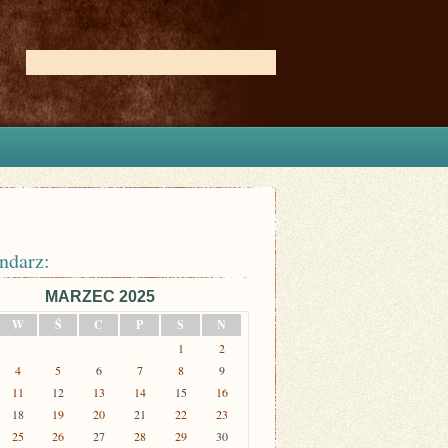
ndarz:
MARZEC 2025
W
Ś
C
P
S
N
1
2
4
5
6
7
8
9
11
12
13
14
15
16
18
19
20
21
22
23
25
26
27
28
29
30