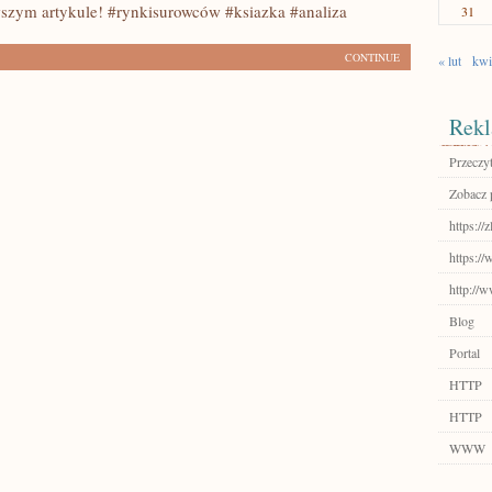
szym artykule! #rynkisurowców #ksiazka #analiza
31
CONTINUE
« lut
kwi
Rekl
Przeczyt
Zobacz 
https://z
https://
http://w
Blog
Portal
HTTP
HTTP
WWW