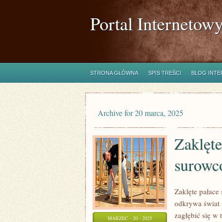
Portal Internetow
STRONA GŁÓWNA
SPIS TREŚCI
BLOG INT
Archive for 20 marca, 2025
Zaklęt
surowc
Zaklęte pałace
odkrywa świat 
zagłębić się w
MARZEC - 20 - 2025