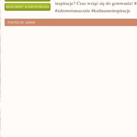
inspiracje? Czas wziąć się do gotowania! 
SZYBKIE
MOŻLIWOŚĆ KOMENTOWANIA
#zdrowoismacznie #kulinarneinspiracje
OBIADY
ZOSTAŁA WYŁĄCZONA
NA
POSTED BY ADMIN
KAŻDY
DZIEŃ
ROBOCZY
–
ZDROWO
I
SMACZNIE!