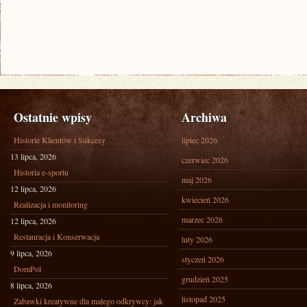
Ostatnie wpisy
Archiwa
Historie Klientów i Sukcesy
lipiec 2026
13 lipca, 2026
czerwiec 2026
Historia e-sportu
maj 2026
12 lipca, 2026
kwiecień 2026
Realizacja i monitoring
marzec 2026
12 lipca, 2026
Restauracja i Konserwacja
luty 2026
9 lipca, 2026
styczeń 2026
DomPol
grudzień 2025
8 lipca, 2026
listopad 2025
Zabawki kreatywne dla małego odkrywcy: jak