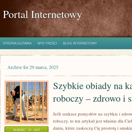
Portal Internetowy
STRONA GŁÓWNA
SPIS TREŚCI
BLOG INTERNETOWY
Archive for 29 marca, 2025
Szybkie obiady na k
roboczy – zdrowo i 
Jeśli szukasz pomysłów na szybkie i zdro
roboczy, to ten artykuł jest właśnie dla Ci
dania, które zaskoczą Cię prostotą i smak
MARZEC - 29 - 2025