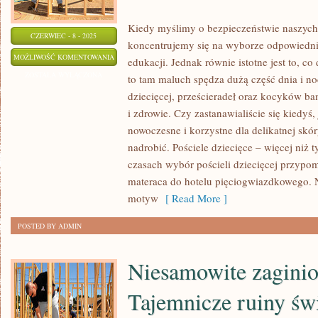
Kiedy myślimy o bezpieczeństwie naszych
CZERWIEC - 8 - 2025
koncentrujemy się na wyborze odpowiedni
WYBIERAJĄC
MOŻLIWOŚĆ KOMENTOWANIA
edukacji. Jednak równie istotne jest to, co
POŚCIEL
ZOSTAŁA WYŁĄCZONA
to tam maluch spędza dużą część dnia i noc
DZIECIĘCĄ
dziecięcej, prześcieradeł oraz kocyków b
–
i zdrowie. Czy zastanawialiście się kiedyś
NAJWAŻNIEJSZE
nowoczesne i korzystne dla delikatnej skóry
ASPEKTY
nadrobić. Pościele dziecięce – więcej niż 
czasach wybór pościeli dziecięcej przypo
DO
materaca do hotelu pięciogwiazdkowego. N
ROZWAŻENIA
motyw
[ Read More ]
POSTED BY ADMIN
Niesamowite zaginio
Tajemnicze ruiny św