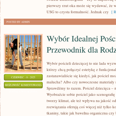
DZIEDZINIE
pierwszy rzut oka może się wydawać, że 
USG
USG to czysta formalność. Jednak czy
[ R
SIMENS
POSTED BY ADMIN
Wybór Idealnej Pości
Przewodnik dla Rod
Wybór pościeli dziecięcej to nie lada wyz
którzy chcą połączyć estetykę z funkcjona
zastanawialiście się kiedyś, jak pościel 
CZERWIEC - 8 - 2025
malucha? Albo czy nowoczesne materiały 
WYBÓR
MOŻLIWOŚĆ KOMENTOWANIA
Sprawdźmy to razem. Pościel dziecięca – n
IDEALNEJ
ZOSTAŁA WYŁĄCZONA
Wyobraźcie sobie pościel jako scenografię 
POŚCIELI
tworzy klimat, ale też wpływa na jakość 
DZIECIĘCEJ:
rozwiązania oferują coś więcej niż tylko k
PRZEWODNIK
tkaniny, takie jak bawełna organiczna czy