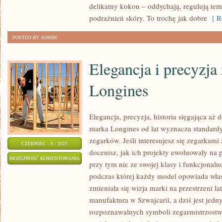
DLA
delikatny kokon – oddychają, regulują tem
RODZICÓW
podrażnień skóry. To trochę jak dobre
[ Re
POSTED BY ADMIN
Elegancja i precyzj
Longines
Elegancja, precyzja, historia sięgająca aż
marka Longines od lat wyznacza standard
zegarków. Jeśli interesujesz się zegarkami
CZERWIEC - 8 - 2025
docenisz, jak ich projekty ewoluowały na p
ELEGANCJA
MOŻLIWOŚĆ KOMENTOWANIA
przy tym nic ze swojej klasy i funkcjonaln
I
ZOSTAŁA WYŁĄCZONA
podczas której każdy model opowiada własn
PRECYZJA
zmieniała się wizja marki na przestrzeni l
ZEGARKÓW
manufaktura w Szwajcarii, a dziś jest jedn
LONGINES
rozpoznawalnych symboli zegarmistrzostwa