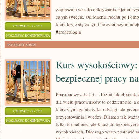
Zapraszam was do odkrywania tajemniczyc
całym świecie. Od Machu Picchu po Pompej
która kryje się za tymi fascynującymi mie
CZERWIEC - 8 - 2025
#archeologia
NIESAMOWITE
MOŻLIWOŚĆ KOMENTOWANIA
ZAGINIONE
ZOSTAŁA WYŁĄCZONA
POSTED BY ADMIN
MIASTA:
TAJEMNICZE
Kurs wysokościowy:
RUINY
bezpiecznej pracy n
ŚWIATA
Praca na wysokości — brzmi jak obrazek z
dla wielu pracowników to codzienność, 
które wymaga nie tylko odwagi, ale prze
CZERWIEC - 8 - 2025
przygotowania i wiedzy. Dlatego tak ważny
KURS
MOŻLIWOŚĆ KOMENTOWANIA
tylko formalność, ale klucz do bezpieczeńs
WYSOKOŚCIOWY:
ZOSTAŁA WYŁĄCZONA
wysokościach. Dlaczego warto postawić n
TWOJA