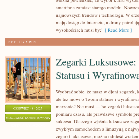
Można powiedzieć, że wybór kursu wysok
DROGA
smartfona zamiast starego modelu. Nowocz
DO
najnowszych trendów i technologii. W erze
BEZPIECZNEJ
mają dostęp do internetu, a drony patroluj
PRACY
wysokościach musi być
[ Read More ]
NA
POSTED BY ADMIN
WYSOKOŚCIACH
Zegarki Luksusowe:
Statusu i Wyrafinow
Wyobraź sobie, że masz w dłoni zegarek, k
ale też mówi o Twoim statusie i wyrafinow
marzenie? Nie musi — bo zegarki luksusow
CZERWIEC - 8 - 2025
pomiaru czasu, ale prawdziwe symbole prest
ZEGARKI
MOŻLIWOŚĆ KOMENTOWANIA
sukcesu. Dlaczego właśnie luksusowe zeg
LUKSUSOWE:
ZOSTAŁA WYŁĄCZONA
zwykłym samochodem a limuzyną z najwyż
SYMBOLE
zegarki luksusowe, można odnieść wrażenie