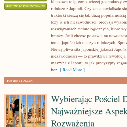
kluczową rolę, coraz więcej gospodarzy 
ODKRYJ
MOŻLIWOŚĆ KOMENTOWANIA
rolnicze z Japonii. Czy zastanawialiście si
ŚWIAT
ZOSTAŁA WYŁĄCZONA
traktorki cieszą się tak dużą popularnośc
JAPOŃSKICH
leży w ich niezawodności, precyzji wyko
TRAKTORKÓW:
rozwiązaniach technologicznych, które w
PRZEWODNIK
branży. Jeśli chcesz postawić na nowoczesn
DLA
temat japońskich maszyn rolniczych. Spra
Niewątpliwa siła japońskiej jakości Japońsk
ROLNIKA
niezawodności — to prawdziwa rewolucja 
maszyna z Japonii to jak precyzyjny zegare
bez
[ Read More ]
POSTED BY ADMIN
Wybierając Pościel D
Najważniejsze Aspek
Rozważenia