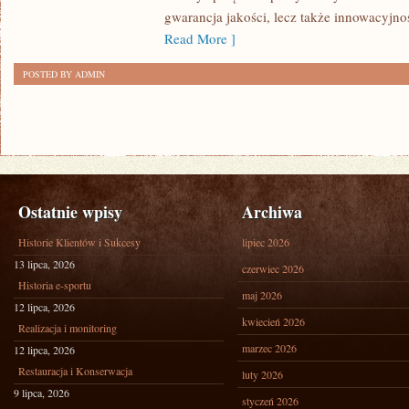
NA
gwarancja jakości, lecz także innowacyjno
WYSOKOŚCI
Read More ]
POSTED BY ADMIN
Ostatnie wpisy
Archiwa
Historie Klientów i Sukcesy
lipiec 2026
13 lipca, 2026
czerwiec 2026
Historia e-sportu
maj 2026
12 lipca, 2026
kwiecień 2026
Realizacja i monitoring
marzec 2026
12 lipca, 2026
Restauracja i Konserwacja
luty 2026
9 lipca, 2026
styczeń 2026