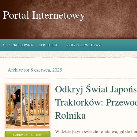
Portal Internetowy
STRONA GŁÓWNA
SPIS TREŚCI
BLOG INTERNETOWY
Archive for 8 czerwca, 2025
Odkryj Świat Japońs
Traktorków: Przewod
Rolnika
W dzisiejszym świecie rolnictwa, gdzie in
CZERWIEC - 8 - 2025