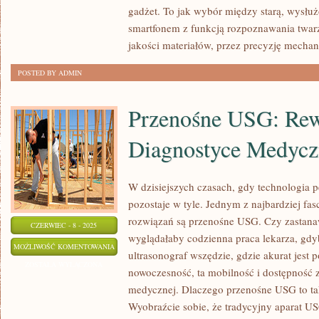
STATUSU
gadżet. To jak wybór między starą, wysłu
I
smartfonem z funkcją rozpoznawania twarz
WYRAFINOWANEGO
jakości materiałów, przez precyzję mecha
GUSTU
POSTED BY ADMIN
Przenośne USG: Rew
Diagnostyce Medycz
W dzisiejszych czasach, gdy technologia p
pozostaje w tyle. Jednym z najbardziej fa
rozwiązań są przenośne USG. Czy zastanawi
CZERWIEC - 8 - 2025
wyglądałaby codzienna praca lekarza, gdy
PRZENOŚNE
MOŻLIWOŚĆ KOMENTOWANIA
ultrasonograf wszędzie, gdzie akurat jest 
USG:
ZOSTAŁA WYŁĄCZONA
nowoczesność, ta mobilność i dostępność 
REWOLUCJA
medycznej. Dlaczego przenośne USG to ta
W
Wyobraźcie sobie, że tradycyjny aparat US
DIAGNOSTYCE