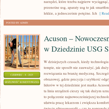
narzędzi, które trzeba najpierw wyciągnąć,
MEDYCZNEJ
przenośne usg, aparaty usg to jak smartfon
lekkie, a jednocześnie potężne. Ich
[ Read
POSTED BY ADMIN
Acuson – Nowoczesn
w Dziedzinie USG 
W dzisiejszych czasach, kiedy technologi
tempie, nie sposób nie zauważyć, jak du
rozwiązania na branżę medyczną. Szczegól
CZERWIEC - 8 - 2025
obrazowej, gdzie precyzja i szybkość odg
ACUSON
MOŻLIWOŚĆ KOMENTOWANIA
liderów w tej dziedzinie jest marka Acuso
–
ZOSTAŁA WYŁĄCZONA
ta linia urządzeń cieszy się tak dużym uz
NOWOCZESNE
to połączenie najnowocześniejszej technolo
ROZWIĄZANIA
ułatwia pracę lekarzom i zwiększa komfor
W
świecie ultrasonografii – czy to naprawdę