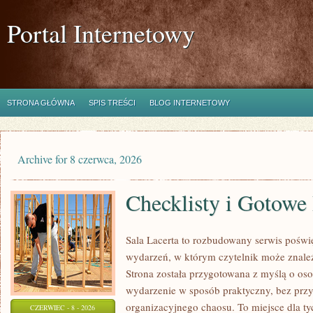
Portal Internetowy
STRONA GŁÓWNA
SPIS TREŚCI
BLOG INTERNETOWY
Archive for 8 czerwca, 2026
Checklisty i Gotowe
Sala Lacerta to rozbudowany serwis pośw
wydarzeń, w którym czytelnik może znale
Strona została przygotowana z myślą o oso
wydarzenie w sposób praktyczny, bez przy
organizacyjnego chaosu. To miejsce dla ty
CZERWIEC - 8 - 2026