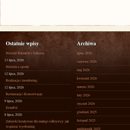
Ostatnie wpisy
Archiwa
Historie Klientów i Sukcesy
lipiec 2026
13 lipca, 2026
czerwiec 2026
Historia e-sportu
maj 2026
12 lipca, 2026
kwiecień 2026
Realizacja i monitoring
marzec 2026
12 lipca, 2026
Restauracja i Konserwacja
luty 2026
9 lipca, 2026
styczeń 2026
DomPol
grudzień 2025
8 lipca, 2026
listopad 2025
Zabawki kreatywne dla małego odkrywcy: jak
wspierać wyobraźnię
październik 2025