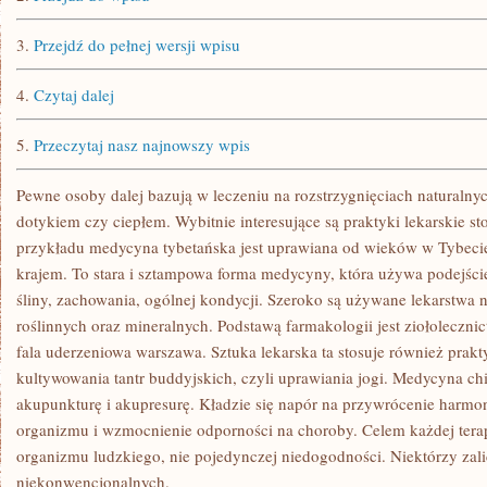
3.
Przejdź do pełnej wersji wpisu
4.
Czytaj dalej
5.
Przeczytaj nasz najnowszy wpis
Pewne osoby dalej bazują w leczeniu na rozstrzygnięciach naturalnych
dotykiem czy ciepłem. Wybitnie interesujące są praktyki lekarskie s
przykładu medycyna tybetańska jest uprawiana od wieków w Tybecie 
krajem. To stara i sztampowa forma medycyny, która używa podejście
śliny, zachowania, ogólnej kondycji. Szeroko są używane lekarstwa 
roślinnych oraz mineralnych. Podstawą farmakologii jest ziołolecznict
fala uderzeniowa warszawa. Sztuka lekarska ta stosuje również prak
kultywowania tantr buddyjskich, czyli uprawiania jogi. Medycyna c
akupunkturę i akupresurę. Kładzie się napór na przywrócenie harmo
organizmu i wzmocnienie odporności na choroby. Celem każdej terapi
organizmu ludzkiego, nie pojedynczej niedogodności. Niektórzy zal
niekonwencjonalnych.