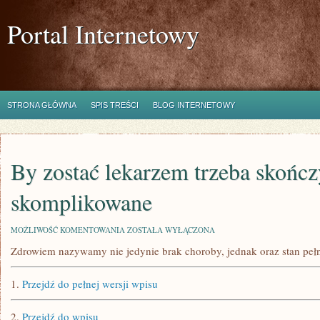
Portal Internetowy
STRONA GŁÓWNA
SPIS TREŚCI
BLOG INTERNETOWY
By zostać lekarzem trzeba skończ
skomplikowane
BY
MOŻLIWOŚĆ KOMENTOWANIA
ZOSTAŁA WYŁĄCZONA
ZOSTAĆ
Zdrowiem nazywamy nie jedynie brak choroby, jednak oraz stan peł
LEKARZEM
TRZEBA
SKOŃCZYĆ
1.
Przejdź do pełnej wersji wpisu
SKOMPLIKOWANE
2.
Przejdź do wpisu