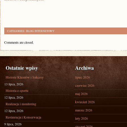
CATEGORIES:
BLOG INTERNETOWY
Comments are closed.
Ostatnie wpisy
Archiwa
Historie Klientów i Sukcesy
lipiec 2026
13 lipca, 2026
czerwiec 2026
Historia e-sportu
maj 2026
12 lipca, 2026
kwiecień 2026
Realizacja i monitoring
marzec 2026
12 lipca, 2026
Restauracja i Konserwacja
luty 2026
9 lipca, 2026
styczeń 2026