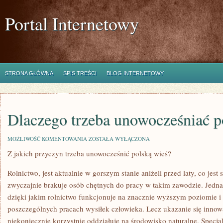
Portal Internetowy
STRONA GŁÓWNA
SPIS TREŚCI
BLOG INTERNETOWY
Dlaczego trzeba unowocześniać p
DLACZEGO
MOŻLIWOŚĆ KOMENTOWANIA
ZOSTAŁA WYŁĄCZONA
TRZEBA
Z jakich przyczyn trzeba unowocześnić polską wieś?
UNOWOCZEŚNIAĆ
POLSKĄ
WIEŚ?
Rolnictwo, jest aktualnie w gorszym stanie aniżeli przed laty, co jes
zwyczajnie brakuje osób chętnych do pracy w takim zawodzie. Jedna
dzięki jakim rolnictwo funkcjonuje na znacznie wyższym poziomie i 
poszczególnych pracach wysiłek człowieka. Lecz ukazanie się inno
niekoniecznie korzystnie oddziałuje na środowisko naturalne. Specjal