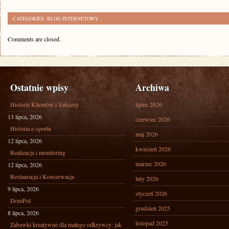
CATEGORIES:
BLOG INTERNETOWY
Comments are closed.
Ostatnie wpisy
Archiwa
Historie Klientów i Sukcesy
lipiec 2026
13 lipca, 2026
czerwiec 2026
Historia e-sportu
maj 2026
12 lipca, 2026
kwiecień 2026
Realizacja i monitoring
marzec 2026
12 lipca, 2026
Restauracja i Konserwacja
luty 2026
9 lipca, 2026
styczeń 2026
DomPol
grudzień 2025
8 lipca, 2026
listopad 2025
Zabawki kreatywne dla małego odkrywcy: jak