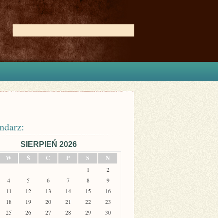
ndarz:
SIERPIEŃ 2026
W
Ś
C
P
S
N
1
2
4
5
6
7
8
9
11
12
13
14
15
16
18
19
20
21
22
23
25
26
27
28
29
30