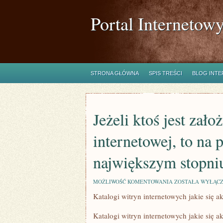
Portal Internetow
STRONA GŁÓWNA
SPIS TREŚCI
BLOG INT
Jeżeli ktoś jest zał
internetowej, to na
największym stopni
JEŻELI
MOŻLIWOŚĆ KOMENTOWANIA
ZOSTAŁA WYŁĄC
KTOŚ
Katalogi witryn internetowych jakie się ak
JEST
ZAŁOŻYCIELEM
WITRYNY
Katalogi witryn internetowych jakie się a
INTERNETOWEJ,