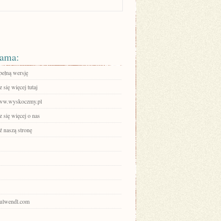
ama:
pełną wersję
się więcej tutaj
www.wyskoczmy.pl
 się więcej o nas
 naszą stronę
paulwendl.com