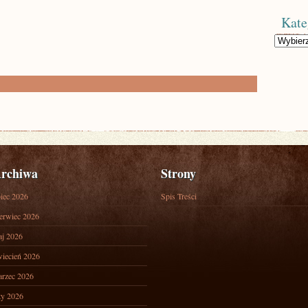
Kate
Kategorie
rchiwa
Strony
piec 2026
Spis Treści
erwiec 2026
j 2026
iecień 2026
rzec 2026
ty 2026