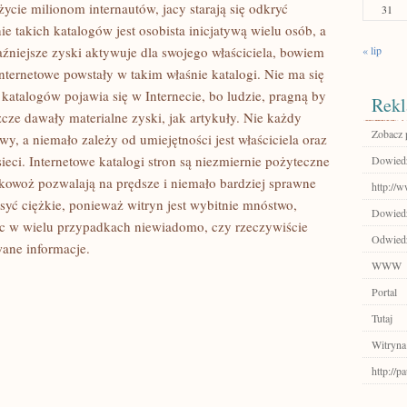
cie milionom internautów, jacy starają się odkryć
31
e takich katalogów jest osobista inicjatywą wielu osób, a
aźniejsze zyski aktywuje dla swojego właściciela, bowiem
« lip
internetowe powstały w takim właśnie katalogi. Nie ma się
 katalogów pojawia się w Internecie, bo ludzie, pragną by
Rekl
zcze dawały materialne zyski, jak artykuły. Nie każdy
Zobacz 
wy, a niemało zależy od umiejętności jest właściciela oraz
sieci. Internetowe katalogi stron są niezmiernie pożyteczne
Dowiedz 
akowoż pozwalają na prędsze i niemało bardziej sprawne
http://
dosyć ciężkie, ponieważ witryn jest wybitnie mnóstwo,
Dowiedz
ęc w wielu przypadkach niewiadomo, czy rzeczywiście
Odwiedź
wane informacje.
WWW
Portal
Tutaj
Witryna
http://