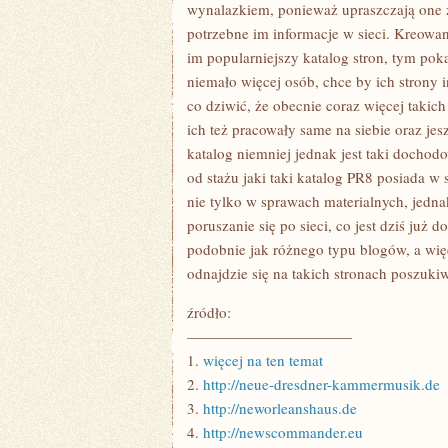
TO
wynalazkiem, ponieważ upraszczają one ży
NA
potrzebne im informacje w sieci. Kreowani
PEWNO
CHCE
im popularniejszy katalog stron, tym pok
BY
niemało więcej osób, chce by ich strony 
BYŁA
ONA
co dziwić, że obecnie coraz więcej takich
JAK
W
ich też pracowały same na siebie oraz jes
NAJWIĘKSZYM
katalog niemniej jednak jest taki dochodo
STOPNIU
LEGENDARNA
od stażu jaki taki katalog PR8 posiada w 
nie tylko w sprawach materialnych, jedn
poruszanie się po sieci, co jest dziś już 
podobnie jak różnego typu blogów, a wi
odnajdzie się na takich stronach poszuki
źródło:
———————————
1.
więcej na ten temat
2.
http://neue-dresdner-kammermusik.de
3.
http://neworleanshaus.de
4.
http://newscommander.eu