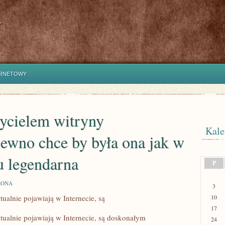
y
ERNETOWY
ożycielem witryny
Kale
 pewno chce by była ona jak w
u legendarna
P
ZONA
3
tualnie pojawiają w Internecie, są
10
17
ktualnie pojawiają w Internecie, są doskonałym
24