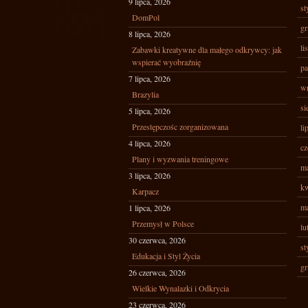
9 lipca, 2026
st
DomPol
gr
8 lipca, 2026
li
Zabawki kreatywne dla małego odkrywcy: jak
wspierać wyobraźnię
pa
7 lipca, 2026
wr
Brazylia
si
5 lipca, 2026
Przestępczośc zorganizowana
li
4 lipca, 2026
cz
Plany i wyzwania treningowe
ma
3 lipca, 2026
kw
Karpacz
ma
1 lipca, 2026
Przemysł w Polsce
lu
30 czerwca, 2026
st
Edukacja i Styl Życia
gr
26 czerwca, 2026
Wielkie Wynalazki i Odkrycia
23 czerwca, 2026