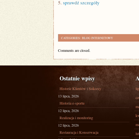
5.
sprawdź szczegóły
CATEGORIES:
BLOG INTERNETOWY
Comments are closed.
Ostatnie wpisy
A
Historie Klientów i Sukcesy
li
13 lipca, 2026
cz
Historia e-sportu
ma
12 lipca, 2026
kw
Realizacja i monitoring
ma
12 lipca, 2026
Restauracja i Konserwacja
lu