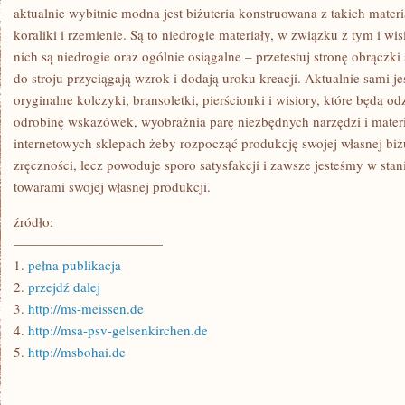
aktualnie wybitnie modna jest biżuteria konstruowana z takich mate
koraliki i rzemienie. Są to niedrogie materiały, w związku z tym i w
nich są niedrogie oraz ogólnie osiągalne – przetestuj stronę obrączk
do stroju przyciągają wzrok i dodają uroku kreacji. Aktualnie sami 
oryginalne kolczyki, bransoletki, pierścionki i wisiory, które będą od
odrobinę wskazówek, wyobraźnia parę niezbędnych narzędzi i materi
internetowych sklepach żeby rozpocząć produkcję swojej własnej biżu
zręczności, lecz powoduje sporo satysfakcji i zawsze jesteśmy w sta
towarami swojej własnej produkcji.
źródło:
———————————
1.
pełna publikacja
2.
przejdź dalej
3.
http://ms-meissen.de
4.
http://msa-psv-gelsenkirchen.de
5.
http://msbohai.de