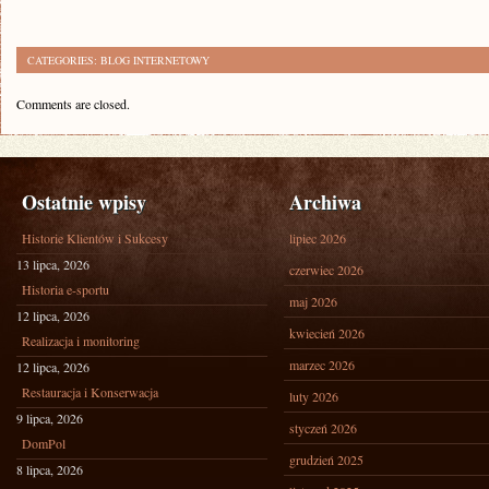
CATEGORIES:
BLOG INTERNETOWY
Comments are closed.
Ostatnie wpisy
Archiwa
Historie Klientów i Sukcesy
lipiec 2026
13 lipca, 2026
czerwiec 2026
Historia e-sportu
maj 2026
12 lipca, 2026
kwiecień 2026
Realizacja i monitoring
marzec 2026
12 lipca, 2026
Restauracja i Konserwacja
luty 2026
9 lipca, 2026
styczeń 2026
DomPol
grudzień 2025
8 lipca, 2026