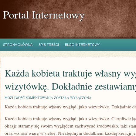
Portal Internetowy
STRONA GŁÓWNA
SPIS TREŚCI
BLOG INTERNETOWY
Każda kobieta traktuje własny wy
wizytówkę. Dokładnie zestawiam
KAŻDA
MOŻLIWOŚĆ KOMENTOWANIA
ZOSTAŁA WYŁĄCZONA
KOBIETA
Każda kobieta traktuje własny wygląd, jako wizytówkę. Dokładnie 
TRAKTUJE
WŁASNY
WYGLĄD,
Każda kobieta traktuje własny wygląd, jako wizytówkę. Cierpliwie ł
JAKO
WIZYTÓWKĘ.
okazje staramy się swoim wyglądem zachwycać środowisko, taki stan
DOKŁADNIE
oraz wznosi wiarę w siebie. Niezbędnym dodatkiem każdej kreacji jes
ZESTAWIAMY