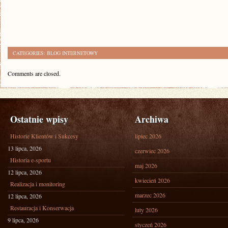
CATEGORIES:
BLOG INTERNETOWY
Comments are closed.
Ostatnie wpisy
Archiwa
Historie Klientów i Sukcesy
lipiec 2026
13 lipca, 2026
czerwiec 2026
Historia e-sportu
maj 2026
12 lipca, 2026
kwiecień 2026
Realizacja i monitoring
marzec 2026
12 lipca, 2026
Restauracja i Konserwacja
luty 2026
9 lipca, 2026
styczeń 2026