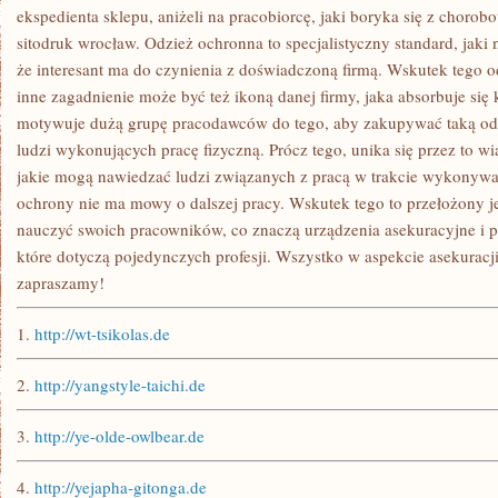
ekspedienta sklepu, aniżeli na pracobiorcę, jaki boryka się z chor
sitodruk wrocław. Odzież ochronna to specjalistyczny standard, jaki n
że interesant ma do czynienia z doświadczoną firmą. Wskutek tego od
inne zagadnienie może być też ikoną danej firmy, jaka absorbuje si
motywuje dużą grupę pracodawców do tego, aby zakupywać taką odz
ludzi wykonujących pracę fizyczną. Prócz tego, unika się przez to wi
jakie mogą nawiedzać ludzi związanych z pracą w trakcie wykonyw
ochrony nie ma mowy o dalszej pracy. Wskutek tego to przełożony je
nauczyć swoich pracowników, co znaczą urządzenia asekuracyjne i p
które dotyczą pojedynczych profesji. Wszystko w aspekcie asekuracji
zapraszamy!
1.
http://wt-tsikolas.de
2.
http://yangstyle-taichi.de
3.
http://ye-olde-owlbear.de
4.
http://yejapha-gitonga.de