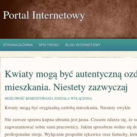
Portal Internetowy
STRONA GŁÓWNA
SPIS TREŚCI
BLOG INTERNETOWY
Kwiaty mogą być autentyczną oz
mieszkania. Niestety zazwyczaj
KWIATY
MOŻLIWOŚĆ KOMENTOWANIA
ZOSTAŁA WYŁĄCZONA
MOGĄ
Kwiaty mogą być oryginalną ozdobą mieszkania. Niestety zwykle
BYĆ
AUTENTYCZNĄ
OZDOBĄ
Nie zawsze sprawa kupna ubrania jest jasna. Czasem zdarza się, że o
MIESZKANIA.
NIESTETY
zagwarantować sobie sami pracownicy. Jakim sposobem wolno się do
ZAZWYCZAJ
profesjonalne stroje. Wyłącznie pospolite rękawice oraz fartuchy, któ