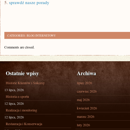
5.
sprawdź nasze porady
CATEGORIES:
BLOG INTERNETOWY
Comments are closed.
Ostatnie wpisy
Archiwa
Historie Klientów i Sukcesy
lipiec 2026
13 lipca, 2026
czerwiec 2026
Historia e-sportu
maj 2026
12 lipca, 2026
kwiecień 2026
Realizacja i monitoring
marzec 2026
12 lipca, 2026
Restauracja i Konserwacja
luty 2026