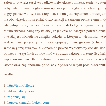
WOLNO
Salon to w większości wypadków największe pomieszczenie w cały
BY
żeby cała rodzina mogła w nim wypocząć np. oglądając telewizję cz
OGŁOSIĆ
KONIECZNOŚĆ
w gry planszowe. Wskutek tego tak istotne jest zagadnienie rodzaju 
I
ma obowiązek ono spełniać dużo funkcji a zarazem pełnić element d
FURTKA
DO
zdecydujemy się na oświetlenie sufitowe lub to będzie żyrandol czy t
KARIERY
ZAWODOWEJ
rozmieszczone halogeny zależy już jedynie od naszych potrzeb oraz
CZY
kwestią jest oświetlenie zakątka pokoju, w którym w większości w
EDUKACYJNEJ
wykonujemy jakąś czynność wymagającą godziwego światła, by ni
szeroką gamę towarów, z których na pewno wybierzemy coś dla sie
potrzeby wszystkich domowników podczas zakupu i przemyśleć każ
zaplanowane oświetlenie salonu doda mu wdzięku i adekwatnie wyek
istotne oraz zaplanowane po to, aby błyszczeć w tym pomieszczeniu.
źródło:
———————————
1.
http://tntmobile.de
2.
kliknij, aby poznać
3.
zapoznaj się
4.
http://tokamachi-hoken.com