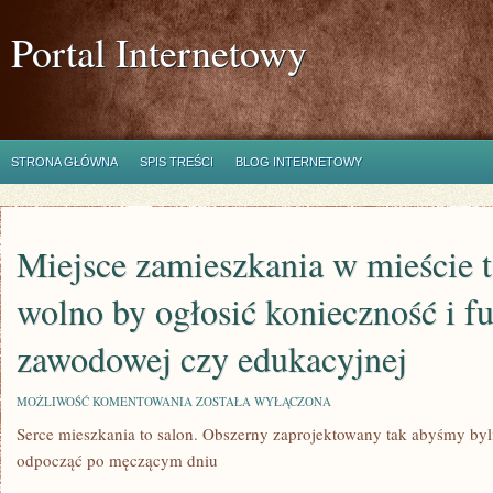
Portal Internetowy
STRONA GŁÓWNA
SPIS TREŚCI
BLOG INTERNETOWY
Miejsce zamieszkania w mieście 
wolno by ogłosić konieczność i fu
zawodowej czy edukacyjnej
MIEJSCE
MOŻLIWOŚĆ KOMENTOWANIA
ZOSTAŁA WYŁĄCZONA
ZAMIESZKANIA
Serce mieszkania to salon. Obszerny zaprojektowany tak abyśmy byli
W
MIEŚCIE
odpocząć po męczącym dniu
TO
OBECNIE