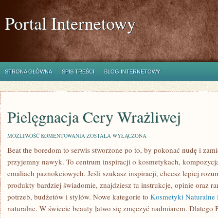
Portal Internetowy
STRONA GŁÓWNA
SPIS TREŚCI
BLOG INTERNETOWY
Pielęgnacja Cery Wrażliwej
PIELĘGNACJA
MOŻLIWOŚĆ KOMENTOWANIA
ZOSTAŁA WYŁĄCZONA
CERY
Beat the boredom to serwis stworzone po to, by pokonać nudę i zam
WRAŻLIWEJ
przyjemny nawyk. To centrum inspiracji o kosmetykach, kompozycj
emaliach paznokciowych. Jeśli szukasz inspiracji, chcesz lepiej rozu
produkty bardziej świadomie, znajdziesz tu instrukcje, opinie oraz 
potrzeb, budżetów i stylów. Nowe kategorie to
Kosmetyki Naturalne 
naturalne. W świecie beauty łatwo się zmęczyć nadmiarem. Dlatego 