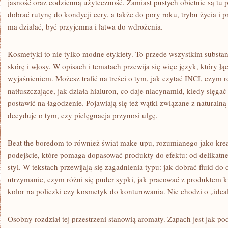
jasność oraz codzienną użyteczność. Zamiast pustych obietnic są tu
dobrać rutynę do kondycji cery, a także do pory roku, trybu życia i pr
ma działać, być przyjemna i łatwa do wdrożenia.
Kosmetyki to nie tylko modne etykiety. To przede wszystkim substa
skórę i włosy. W opisach i tematach przewija się więc język, który ł
wyjaśnieniem. Możesz trafić na treści o tym, jak czytać INCI, czym r
natłuszczające, jak działa hialuron, co daje niacynamid, kiedy sięgać 
postawić na łagodzenie. Pojawiają się też wątki związane z naturalną 
decyduje o tym, czy pielęgnacja przynosi ulgę.
Beat the boredom to również świat make-upu, rozumianego jako krea
podejście, które pomaga dopasować produkty do efektu: od delikat
styl. W tekstach przewijają się zagadnienia typu: jak dobrać fluid do 
utrzymanie, czym różni się puder sypki, jak pracować z produktem k
kolor na policzki czy kosmetyk do konturowania. Nie chodzi o „ideal
Osobny rozdział tej przestrzeni stanowią aromaty. Zapach jest jak po