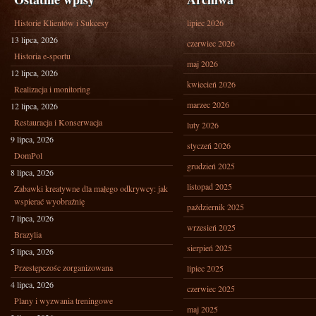
Historie Klientów i Sukcesy
lipiec 2026
13 lipca, 2026
czerwiec 2026
Historia e-sportu
maj 2026
12 lipca, 2026
kwiecień 2026
Realizacja i monitoring
marzec 2026
12 lipca, 2026
Restauracja i Konserwacja
luty 2026
9 lipca, 2026
styczeń 2026
DomPol
grudzień 2025
8 lipca, 2026
listopad 2025
Zabawki kreatywne dla małego odkrywcy: jak
wspierać wyobraźnię
październik 2025
7 lipca, 2026
wrzesień 2025
Brazylia
sierpień 2025
5 lipca, 2026
Przestępczośc zorganizowana
lipiec 2025
4 lipca, 2026
czerwiec 2025
Plany i wyzwania treningowe
maj 2025