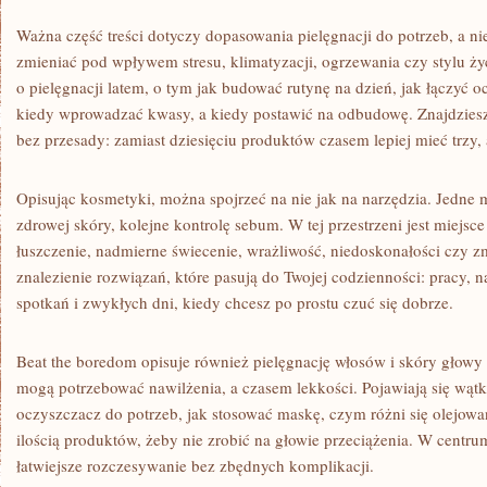
Ważna część treści dotyczy dopasowania pielęgnacji do potrzeb, a nie
zmieniać pod wpływem stresu, klimatyzacji, ogrzewania czy stylu życ
o pielęgnacji latem, o tym jak budować rutynę na dzień, jak łączyć 
kiedy wprowadzać kwasy, a kiedy postawić na odbudowę. Znajdziesz 
bez przesady: zamiast dziesięciu produktów czasem lepiej mieć trzy
Opisując kosmetyki, można spojrzeć na nie jak na narzędzia. Jedne 
zdrowej skóry, kolejne kontrolę sebum. W tej przestrzeni jest miejs
łuszczenie, nadmierne świecenie, wrażliwość, niedoskonałości czy 
znalezienie rozwiązań, które pasują do Twojej codzienności: pracy, n
spotkań i zwykłych dni, kiedy chcesz po prostu czuć się dobrze.
Beat the boredom opisuje również pielęgnację włosów i skóry głow
mogą potrzebować nawilżenia, a czasem lekkości. Pojawiają się wątki
oczyszczacz do potrzeb, jak stosować maskę, czym różni się olejowani
ilością produktów, żeby nie zrobić na głowie przeciążenia. W centrum
łatwiejsze rozczesywanie bez zbędnych komplikacji.