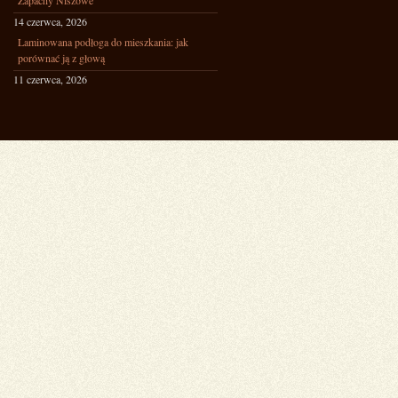
Zapachy Niszowe
14 czerwca, 2026
Laminowana podłoga do mieszkania: jak
porównać ją z głową
11 czerwca, 2026