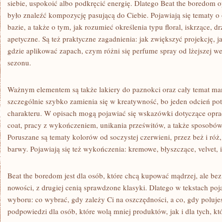
siebie, uspokoić albo podkręcić energię. Dlatego Beat the boredom o
było znaleźć kompozycję pasującą do Ciebie. Pojawiają się tematy o
bazie, a także o tym, jak rozumieć określenia typu floral, iskrzące, d
apetyczne. Są też praktyczne zagadnienia: jak zwiększyć projekcję, 
gdzie aplikować zapach, czym różni się perfume spray od lżejszej wer
sezonu.
Ważnym elementem są także lakiery do paznokci oraz cały temat man
szczególnie szybko zamienia się w kreatywność, bo jeden odcień potr
charakteru. W opisach mogą pojawiać się wskazówki dotyczące opra
coat, pracy z wykończeniem, unikania prześwitów, a także sposobó
Poruszane są tematy kolorów od soczystej czerwieni, przez beż i róż
barwy. Pojawiają się też wykończenia: kremowe, błyszczące, velvet, 
Beat the boredom jest dla osób, które chcą kupować mądrzej, ale bez 
nowości, z drugiej cenią sprawdzone klasyki. Dlatego w tekstach poja
wyboru: co wybrać, gdy zależy Ci na oszczędności, a co, gdy poluje
podpowiedzi dla osób, które wolą mniej produktów, jak i dla tych, kt