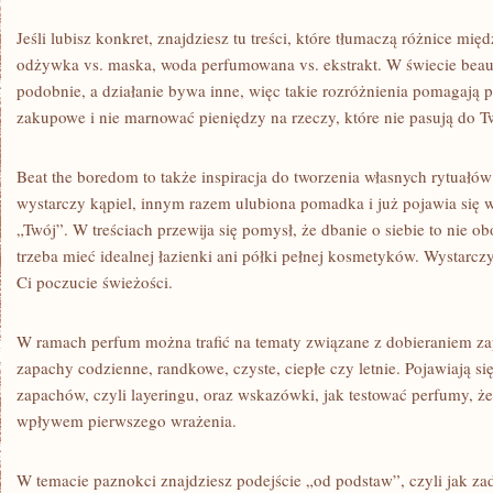
Jeśli lubisz konkret, znajdziesz tu treści, które tłumaczą różnice mię
odżywka vs. maska, woda perfumowana vs. ekstrakt. W świecie beau
podobnie, a działanie bywa inne, więc takie rozróżnienia pomagają
zakupowe i nie marnować pieniędzy na rzeczy, które nie pasują do T
Beat the boredom to także inspiracja do tworzenia własnych rytuałów
wystarczy kąpiel, innym razem ulubiona pomadka i już pojawia się wr
„Twój”. W treściach przewija się pomysł, że dbanie o siebie to nie ob
trzeba mieć idealnej łazienki ani półki pełnej kosmetyków. Wystarcz
Ci poczucie świeżości.
W ramach perfum można trafić na tematy związane z dobieraniem za
zapachy codzienne, randkowe, czyste, ciepłe czy letnie. Pojawiają się
zapachów, czyli layeringu, oraz wskazówki, jak testować perfumy, 
wpływem pierwszego wrażenia.
W temacie paznokci znajdziesz podejście „od podstaw”, czyli jak zad