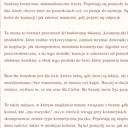
bardziej kreatywne: minimalistyczne wzory. Pojawiają się pomysły n
dni, kiedy chcesz mieć na paznokciach coś, co pasuje do nastroju. S
kolor do karnacji i jak ratować manicure, gdy pojawi się odprysk.
Ta strona to również przestrzeń do budowania własnej „kosmetyczki 
produktów, które realnie wykorzystujesz, zamiast trzymać dziesiątki 
tu inspiracje, jak skomponować minimum kosmetyczne: łagodne ocz
przeciwsłoneczna, a do tego dodatki: kuracja w zależności od potrz
ulubiony korektor, a obok tego produkt do brwi, który poprawia hu
Beat the boredom jest dla tych, którzy lubią, gdy treści są lekkie, a
moralizowania i bez wmawiania, że musisz coś kupić. Raczej w duch
różnice, wybierz to, co ma sens dla Ciebie. Bo beauty może być pasj
To także miejsce, w którym znajdziesz tematy związane z beauty gif
komuś, kto „ma wszystko”, na co zwrócić uwagę przy kosmetykach d
skomponować zestaw typu kosmetyczna paczka. Pojawiają się inspirac
dużo radości: lakier w modnym kolorze. Są też pomysły na to, jak te