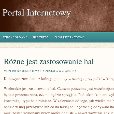
Portal Internetowy
STRONA GŁÓWNA
SPIS TREŚCI
BLOG INTERNETOWY
Różne jest zastosowanie hal
RÓŻNE
MOŻLIWOŚĆ KOMENTOWANIA
ZOSTAŁA WYŁĄCZONA
JEST
Kultowym zawodem, z którego pomocy w szeregu przypadków korzy
ZASTOSOWANIE
HAL
Wielorakie jest zastosowanie hal. Czasem potrzebne jest wcześniejsze
będzie przeznaczona, czemu będzie sprzyjała. Pod takim kontem w
konstrukcji typu hale rolnicze. W zależności od tego, jak wielka ma 
będzie w niej przebywać lub co na takiej hali będzie się odbywało ha
musi zostać wykonany przez profesjonalistę – nawet wówczas gdy jest