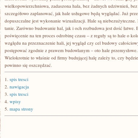
wielkopowierzchniowa, zadaszona hala, bez żadnych udziwnień, bez
szczegółowo zaplanować, jak hale usługowe będą wyglądać. Już pr
dopuszczalne jest wykonanie wizualizacji. Hale są niebezużyteczne.
tanie. Zarówno budowanie hal, jak i och rozbudowa jest dość łatwe. 
poświęcenie na ten proces odrobinę czasu – z reguły są to hale o kolo
względu na przeznaczenie hali, jej wygląd czy cel budowy całośc
postępować zgodnie z prawem budowlanym – oto hale przemysłowe. Je
Wielokrotnie to właśnie od firmy budującej halę zależy to, czy będz
powinno się oszczędzać.
1.
spis tresci
2.
nawigacja
3.
spis tresci
4.
wpisy
5.
mapa strony