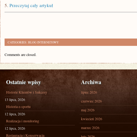
5.
Przeczytaj cały artykuł
CATEGORIES:
BLOG INTERNETOWY
Comments are closed.
Ostatnie wpisy
Archiwa
Historie Klientów i Sukcesy
lipiec 2026
13 lipca, 2026
czerwiec 2026
Historia e-sportu
maj 2026
12 lipca, 2026
kwiecień 2026
Realizacja i monitoring
marzec 2026
12 lipca, 2026
Restauracja i Konserwacja
luty 2026