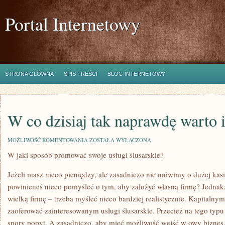
Portal Internetowy
STRONA GŁÓWNA
SPIS TREŚCI
BLOG INTERNETOWY
W co dzisiaj tak naprawdę warto
W
MOŻLIWOŚĆ KOMENTOWANIA
ZOSTAŁA WYŁĄCZONA
CO
W jaki sposób promować swoje usługi ślusarskie?
DZISIAJ
TAK
NAPRAWDĘ
Jeżeli masz nieco pieniędzy, ale zasadniczo nie mówimy o dużej kas
WARTO
INWESTOWAĆ?
powinieneś nieco pomyśleć o tym, aby założyć własną firmę? Jednakże
wielką firmę – trzeba myśleć nieco bardziej realistycznie. Kapitalny
zaoferować zainteresowanym usługi ślusarskie. Przecież na tego typu
spory popyt. A zasadniczo, aby mieć możliwość wejść w owy biznes,