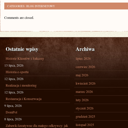
CATEGORIES:
BLOG INTERNETOWY
Comments are closed.
Ostatnie wpisy
Archiwa
Historie Klientów i Sukcesy
lipiec 2026
13 lipca, 2026
czerwiec 2026
Historia e-sportu
maj 2026
12 lipca, 2026
kwiecień 2026
Realizacja i monitoring
marzec 2026
12 lipca, 2026
Restauracja i Konserwacja
luty 2026
9 lipca, 2026
styczeń 2026
DomPol
grudzień 2025
8 lipca, 2026
listopad 2025
Zabawki kreatywne dla małego odkrywcy: jak