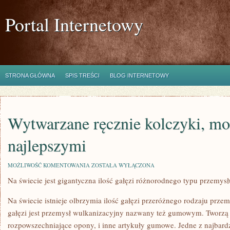
Portal Internetowy
STRONA GŁÓWNA
SPIS TREŚCI
BLOG INTERNETOWY
Wytwarzane ręcznie kolczyki, mo
najlepszymi
WYTWARZANE
MOŻLIWOŚĆ KOMENTOWANIA
ZOSTAŁA WYŁĄCZONA
RĘCZNIE
Na świecie jest gigantyczna ilość gałęzi różnorodnego typu przemysł
KOLCZYKI,
MOGĄ
BYĆ
Na świecie istnieje olbrzymia ilość gałęzi przeróżnego rodzaju przem
NAJLEPSZYMI
gałęzi jest przemysł wulkanizacyjny nazwany też gumowym. Tworzą 
rozpowszechniające opony, i inne artykuły gumowe. Jedne z najbard