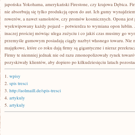
japońska Yokohama, amerykański Firestone, czy krajowa Dębica. 
nie absorbują się tylko produkcją opon do aut. Ich gumy wynajdzie
rowerów, a nawet samolotów, czy promów kosmicznych. Opona jest 
wyekwipowany każdy pojazd – potwierdza to wymiana opon lublin. Je
inaczej prościej mówiąc ulega zużyciu i co jakiś czas musimy go wy
przemyśle gumowym posiadają ciągły nazbyt własnego towaru. Nie ma
majątkowe, które co roku dają firmy są gigantyczne i nieraz przekrac
Firmy te niemniej jednak nie od razu zmonopolizowały rynek towa
pozyskiwały klientów, aby dopiero po kilkudziesięciu latach pozo
1.
wpisy
2.
spis tresci
3.
http://aolmaill.de/spis-tresci
4.
artykuly
5.
artykuly