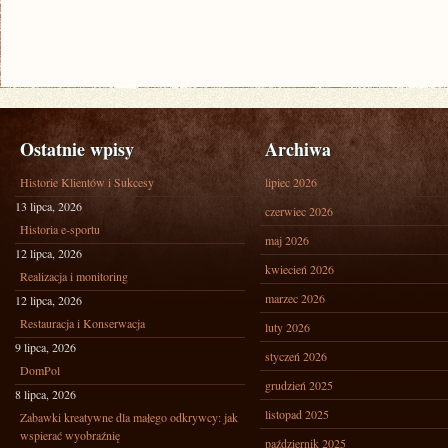
Ostatnie wpisy
Archiwa
Historie Klientów i Sukcesy
lipiec 2026
13 lipca, 2026
czerwiec 2026
Historia e-sportu
maj 2026
12 lipca, 2026
kwiecień 2026
Realizacja i monitoring
marzec 2026
12 lipca, 2026
Restauracja i Konserwacja
luty 2026
9 lipca, 2026
styczeń 2026
DomPol
grudzień 2025
8 lipca, 2026
listopad 2025
Zabawki kreatywne dla małego odkrywcy: jak
wspierać wyobraźnię
październik 2025