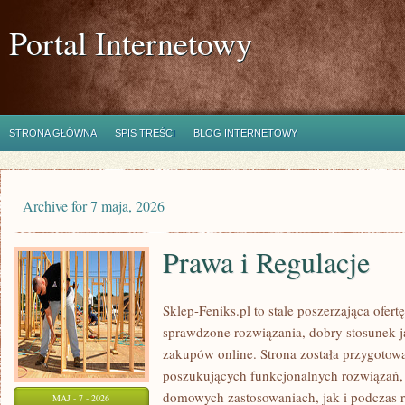
Portal Internetowy
STRONA GŁÓWNA
SPIS TREŚCI
BLOG INTERNETOWY
Archive for 7 maja, 2026
Prawa i Regulacje
Sklep-Feniks.pl to stale poszerzająca ofert
sprawdzone rozwiązania, dobry stosunek 
zakupów online. Strona została przygoto
poszukujących funkcjonalnych rozwiązań,
domowych zastosowaniach, jak i podczas re
MAJ - 7 - 2026