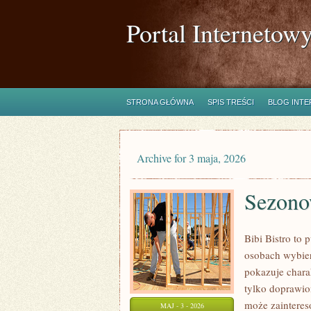
Portal Internetow
STRONA GŁÓWNA
SPIS TREŚCI
BLOG INT
Archive for 3 maja, 2026
Sezono
Bibi Bistro to 
osobach wybier
pokazuje chara
tylko doprawio
może zainteres
MAJ - 3 - 2026