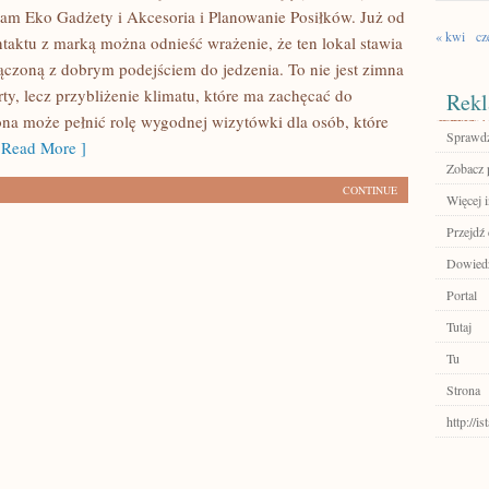
cam Eko Gadżety i Akcesoria i Planowanie Posiłków. Już od
« kwi
cz
taktu z marką można odnieść wrażenie, że ten lokal stawia
łączoną z dobrym podejściem do jedzenia. To nie jest zimna
rty, lecz przybliżenie klimatu, które ma zachęcać do
Rekl
ona może pełnić rolę wygodnej wizytówki dla osób, które
Sprawdź
Read More ]
Zobacz p
CONTINUE
Więcej 
Przejdź
Dowiedz
Portal
Tutaj
Tu
Strona
http://i