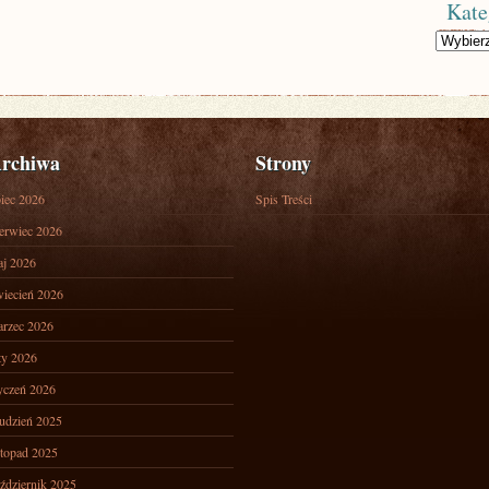
Kate
Kategorie
rchiwa
Strony
piec 2026
Spis Treści
erwiec 2026
j 2026
iecień 2026
rzec 2026
ty 2026
yczeń 2026
udzień 2025
stopad 2025
ździernik 2025