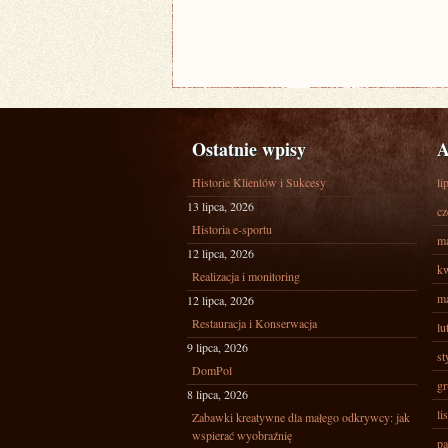
Ostatnie wpisy
A
Historie Klientów i Sukcesy
li
13 lipca, 2026
cz
Historia e-sportu
ma
12 lipca, 2026
kw
Realizacja i monitoring
ma
12 lipca, 2026
Restauracja i Konserwacja
lu
9 lipca, 2026
st
DomPol
gr
8 lipca, 2026
li
Zabawki kreatywne dla małego odkrywcy: jak
wspierać wyobraźnię
pa