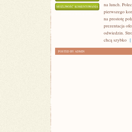
na lunch. Pole
SEZONOWE
MOŻLIWOŚĆ KOMENTOWANIA
pierwszego kon
GOTOWANIE
ZOSTAŁA WYŁĄCZONA
na prostotę po
prezentacja ofe
odwiedzin. Str
chcą szybko
[ 
POSTED BY ADMIN