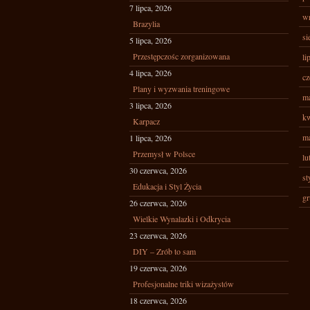
7 lipca, 2026
wr
Brazylia
si
5 lipca, 2026
Przestępczośc zorganizowana
li
4 lipca, 2026
cz
Plany i wyzwania treningowe
ma
3 lipca, 2026
kw
Karpacz
ma
1 lipca, 2026
Przemysł w Polsce
lu
30 czerwca, 2026
st
Edukacja i Styl Życia
gr
26 czerwca, 2026
Wielkie Wynalazki i Odkrycia
23 czerwca, 2026
DIY – Zrób to sam
19 czerwca, 2026
Profesjonalne triki wizażystów
18 czerwca, 2026