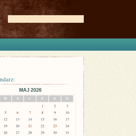
ndarz:
MAJ 2026
W
Ś
C
P
S
N
1
2
3
5
6
7
8
9
10
12
13
14
15
16
17
19
20
21
22
23
24
26
27
28
29
30
31