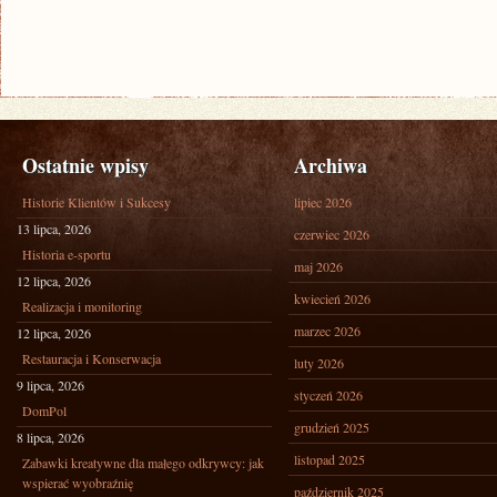
Ostatnie wpisy
Archiwa
Historie Klientów i Sukcesy
lipiec 2026
13 lipca, 2026
czerwiec 2026
Historia e-sportu
maj 2026
12 lipca, 2026
kwiecień 2026
Realizacja i monitoring
marzec 2026
12 lipca, 2026
Restauracja i Konserwacja
luty 2026
9 lipca, 2026
styczeń 2026
DomPol
grudzień 2025
8 lipca, 2026
listopad 2025
Zabawki kreatywne dla małego odkrywcy: jak
wspierać wyobraźnię
październik 2025