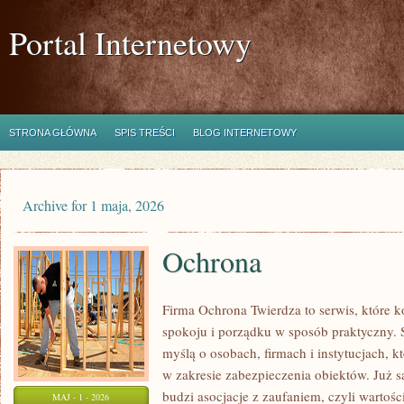
Portal Internetowy
STRONA GŁÓWNA
SPIS TREŚCI
BLOG INTERNETOWY
Archive for 1 maja, 2026
Ochrona
Firma Ochrona Twierdza to serwis, które k
spokoju i porządku w sposób praktyczny. 
myślą o osobach, firmach i instytucjach, k
w zakresie zabezpieczenia obiektów. Już
budzi asocjacje z zaufaniem, czyli wartoś
MAJ - 1 - 2026