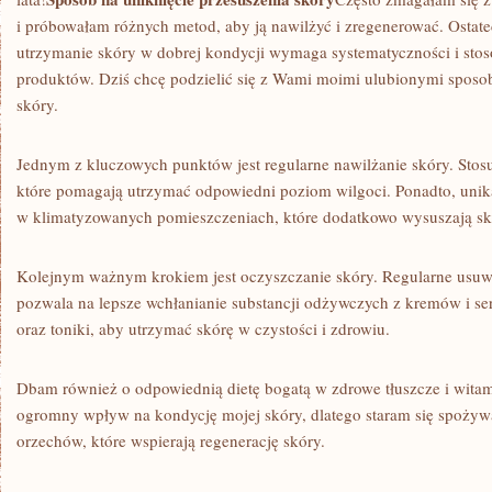
i⁢ próbowałam różnych metod, aby ją nawilżyć i zregenerować. Ostate
utrzymanie skóry w dobrej kondycji wymaga⁢ systematyczności i sto
produktów. Dziś chcę podzielić się z Wami moimi ulubionymi sposob
skóry.
Jednym z‍ kluczowych punktów jest regularne nawilżanie skóry. Stos
które pomagają utrzymać odpowiedni ⁣poziom wilgoci. Ponadto, uni
w klimatyzowanych pomieszczeniach, które dodatkowo wysuszają sk
Kolejnym ważnym krokiem jest oczyszczanie skóry. Regularne usu
pozwala na lepsze wchłanianie substancji odżywczych ⁢z kremów‍ i ser
oraz toniki, aby utrzymać skórę w czystości ‌i zdrowiu.
Dbam również o odpowiednią dietę bogatą w zdrowe tłuszcze i wita
ogromny wpływ na kondycję mojej skóry, dlatego staram się spoży
orzechów,‌ które⁢ wspierają regenerację skóry.