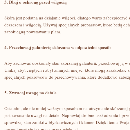
3. Dbaj o ochronę przed wilgocią
Skóra jest podatna na działanie wilgoci, dlatego warto zabezpieczyć 
deszczem i wilgocią. Używaj specjalnych preparatów, które będą och
zapobiegną powstawaniu plam.
4. Przechowuj⁤ galanterię skórzaną w ‍odpowiedni sposób
Aby zachować doskonały stan skórzanej galanterii, przechowuj ją w
Unikaj zbyt ciepłych i zbyt zimnych miejsc, które ‍mogą zaszkodzić 
specjalnych ⁤pokrowców do przechowywania, które dodatkowo‌ zabezp
5. Zwracaj uwagę​ na detale
Ostatnim, ale nie mniej ważnym sposobem na utrzymanie skórzanej ​g
jest zwracanie uwagi na detale. Naprawiaj drobne ⁤uszkodzenia i przeta
sprawdzaj stan zamków błyskawicznych i klamer. Dzięki temu Twoja 
prezentować się jak nowa przez⁣ wiele lat.