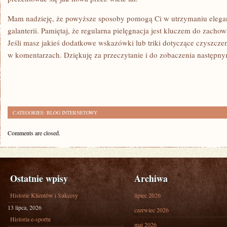
Mam nadzieję,​ że powyższe sposoby pomogą Ci w ‍utrzymaniu eleganc
galanterii. Pamiętaj, że regularna ‌pielęgnacja jest kluczem do zachowan
Jeśli masz jakieś dodatkowe wskazówki lub triki dotyczące czyszczen
w komentarzach. Dziękuję za przeczytanie i do zobaczenia ⁤następ
CATEGORIES:
BLOG INTERNETOWY
Comments are closed.
Ostatnie wpisy
Archiwa
Historie Klientów i Sukcesy
lipiec 2026
13 lipca, 2026
czerwiec 2026
Historia e-sportu
maj 2026