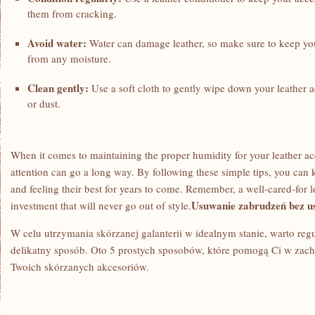
them from cracking.
Avoid water:
Water can damage leather, so make sure to keep yo
from any moisture.
Clean gently:
Use ⁣a soft cloth to gently wipe down your leather a
or dust.
When it comes to maintaining the proper humidity for your leather acces
attention can go a long way. By following these ‍simple tips, you can
and ​feeling their best for years to ​come. Remember, a well-cared-for l
Usuwanie zabrudzeń bez u
investment that will never go out of style.
W celu utrzymania⁣ skórzanej‍ galanterii w ⁤idealnym stanie, warto r
delikatny sposób. Oto 5 prostych sposobów, które pomogą Ci⁤ w za
Twoich skórzanych ⁤akcesoriów.