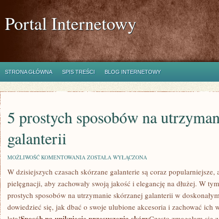
Portal Internetowy
STRONA GŁÓWNA
SPIS TREŚCI
BLOG INTERNETOWY
5 prostych sposobów na utrzyman
galanterii
5
MOŻLIWOŚĆ KOMENTOWANIA
ZOSTAŁA WYŁĄCZONA
PROSTYCH
W dzisiejszych czasach skórzane galanterie ​są coraz popularniejsze,
SPOSOBÓW
NA
pielęgnacji, aby zachowały swoją jakość i ‍elegancję na ​dłużej. W t
UTRZYMANIE
SKÓRZANEJ
prostych sposobów​ na utrzymanie skórzanej galanterii w⁢ doskonałym s
GALANTERII
dowiedzieć się, jak ⁣dbać ​o swoje ulubione ⁤akcesoria i zachować ic
Sposób na uniknięcie przesuszenia skóry
lata!
Często‍ zmagałam się ⁤