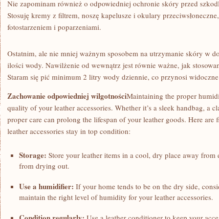
Nie ‍zapominam również o odpowiedniej ochronie skóry przed szk
Stosuję kremy z filtrem, noszę kapelusze i okulary przeciwsłoneczne
fotostarzeniem i poparzeniami.
Ostatnim, ale‌ nie mniej ważnym sposobem⁢ na utrzymanie​ skóry w dob
ilości wody. Nawilżenie od⁤ wewnątrz jest równie‌ ważne, jak stoso
Staram się⁢ pić minimum 2 litry wody dziennie, co przynosi widoczne 
Zachowanie odpowiedniej wilgotności
Maintaining the⁢ proper humidit
quality of your‍ leather accessories. Whether it’s a sleek handbag,⁣ a class
proper care can prolong the lifespan of your leather‍ goods. Here are 
leather accessories stay in top condition:
Storage:
Store your leather items in a cool, dry place away from d
from drying out.
Use a humidifier:
If your home tends ‍to be on‌ the dry side, ⁣consi
maintain the right level of ⁤humidity for your leather accessories.
Condition regularly:
Use a leather conditioner ‌to keep your acce