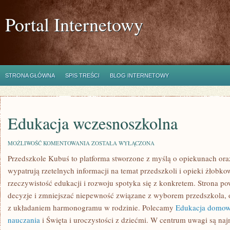
Portal Internetowy
STRONA GŁÓWNA
SPIS TREŚCI
BLOG INTERNETOWY
Edukacja wczesnoszkolna
EDUKACJA
MOŻLIWOŚĆ KOMENTOWANIA
ZOSTAŁA WYŁĄCZONA
WCZESNOSZKOLNA
Przedszkole Kubuś
to platforma stworzone z myślą o opiekunach ora
wypatrują rzetelnych informacji na temat przedszkoli i opieki żłobko
rzeczywistość edukacji i rozwoju spotyka się z konkretem. Strona pow
decyzje i zmniejszać niepewność związane z wyborem przedszkola, o
z układaniem harmonogramu w rodzinie. Polecamy
Edukacja domowa
nauczania
i Święta i uroczystości z dziećmi. W centrum uwagi są najm