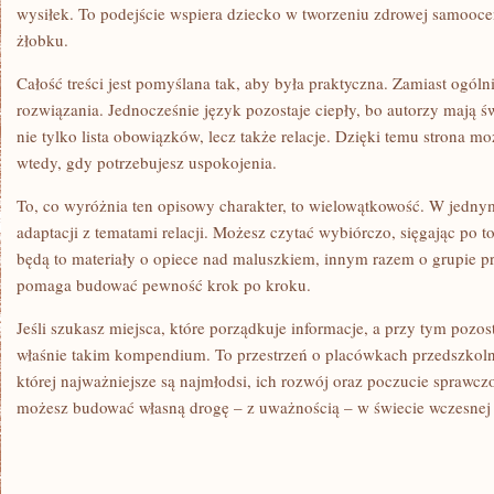
wysiłek. To podejście wspiera dziecko w tworzeniu zdrowej samooce
żłobku.
Całość treści jest pomyślana tak, aby była praktyczna. Zamiast ogóln
rozwiązania. Jednocześnie język pozostaje ciepły, bo autorzy mają ś
nie tylko lista obowiązków, lecz także relacje. Dzięki temu strona m
wtedy, gdy potrzebujesz uspokojenia.
To, co wyróżnia ten opisowy charakter, to wielowątkowość. W jednym
adaptacji z tematami relacji. Możesz czytać wybiórczo, sięgając po to,
będą to materiały o opiece nad maluszkiem, innym razem o grupie pr
pomaga budować pewność krok po kroku.
Jeśli szukasz miejsca, które porządkuje informacje, a przy tym pozostaj
właśnie takim kompendium. To przestrzeń o placówkach przedszkoln
której najważniejsze są najmłodsi, ich rozwój oraz poczucie sprawc
możesz budować własną drogę – z uważnością – w świecie wczesnej 