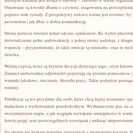
Istotnym tematem jest troska o zdrowie – zarówno w sensie organiza
Omawiane są kwestie dbania o czystość, reagowania na przeziębienia
poprzez stałe rytuały. Z perspektywy rodzica ważne jest również, by
personelem i jak dbać o dobrą komunikację.
Strona porusza również temat odczuć opiekunów. Bo wybór placówki i
doświadczenie pełne ambiwalencji: z jednej strony nadzieja, z drugie
wsparcie – przypomnienie, że takie emocje są naturalne, oraz że moż
dziecka.
Ważną częścią treści są kryteria decyzji dotyczące tego, czym kierow
Zamiast uniwersalnej odpowiedzi pojawiają się pytania pomocnicze: p
warunki lokalowe, otoczenie, filozofia pracy. Takie podejście poma
rodziny.
Publikacje są też przydatne dla osób, które chcą lepiej zrozumieć s
maluchem a wychowaniem przedszkolnym. Wytłumaczone jest, na c
wcześniejszym etapie, a jak wygląda rozwijanie umiejętności w wie
łatwiej pojąć sens poszczególnych rozwiązań i uniknąć nieporozumie
Na stronie nie brakuje tematów związanych z momentami kryzysu, któ