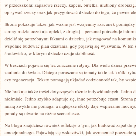
w przedszkolu: zapasowe rzeczy, kapcie, butelka, ulubiony drobiazg.
opisywać rzeczy oraz jak przygotować dziecko do tego, że pewne e
Strona pokazuje także, jak ważne jest wzajemny szacunek pomiędzy
strony rodzic oczekuje opieki, z drugiej – personel potrzebuje informa
dzielić się potrzebnymi faktami o dziecku, jak reagować na komunika
wspólnie budować plan działania, gdy pojawią się wyzwania. W ten s
środowisko, w którym dziecko czuje stabilność.
W treściach pojawia się też znaczenie rutyny. Dla wielu dzieci prze
zaufania do świata. Dlatego poruszane są tematy takie jak krótki ryt
czy regeneracja. Teksty pomagają układać codzienność tak, by wspie
Nie brakuje także treści dotyczących różnic indywidualnych. Jedno dz
nieśmiałe. Jedno szybko adaptuje się, inne potrzebuje czasu. Strona 
miarą zwykle nie pomaga, a najlepsze efekty daje wspieranie mocnych
porady są otwarte na różne scenariusze.
Na blogu znajdziesz również refleksje o tym, jak budować zapał do 
emocjonalnego. Pojawiają się wskazówki, jak wzmacniać poczucie sp