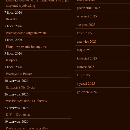
Zabawki kreatywne dla małego odkrywcy: jak
wspierać wyobraźnię
październik 2025
7 lipca, 2026
wrzesień 2025
Brazylia
sierpień 2025
5 lipca, 2026
Przestępczośc zorganizowana
lipiec 2025
4 lipca, 2026
czerwiec 2025
Plany i wyzwania treningowe
maj 2025
3 lipca, 2026
kwiecień 2025
Karpacz
marzec 2025
1 lipca, 2026
Przemysł w Polsce
luty 2025
30 czerwca, 2026
styczeń 2025
Edukacja i Styl Życia
grudzień 2024
26 czerwca, 2026
Wielkie Wynalazki i Odkrycia
23 czerwca, 2026
DIY – Zrób to sam
19 czerwca, 2026
Profesjonalne triki wizażystów