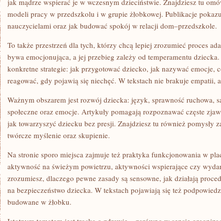
jak mądrze wspierać je w wczesnym dzieciństwie. Znajdziesz tu omó
modeli pracy w przedszkolu i w grupie żłobkowej. Publikacje pokazu
nauczycielami oraz jak budować spokój w relacji dom–przedszkole.
To także przestrzeń dla tych, którzy chcą lepiej zrozumieć proces ad
bywa emocjonująca, a jej przebieg zależy od temperamentu dziecka. 
konkretne strategie: jak przygotować dziecko, jak nazywać emocje, c
reagować, gdy pojawią się niechęć. W tekstach nie brakuje empatii, a
Ważnym obszarem jest rozwój dziecka: język, sprawność ruchowa, s
społeczne oraz emocje. Artykuły pomagają rozpoznawać częste zjaw
jak towarzyszyć dziecku bez presji. Znajdziesz tu również pomysły 
twórcze myślenie oraz skupienie.
Na stronie sporo miejsca zajmuje też praktyka funkcjonowania w pla
aktywność na świeżym powietrzu, aktywności wspierające czy wydarz
zrozumiesz, dlaczego pewne zasady są sensowne, jak działają proce
na bezpieczeństwo dziecka. W tekstach pojawiają się też podpowied
budowane w żłobku.