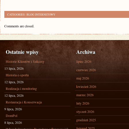
CATEGORIES:
BLOG INTERNETOWY
Comments are closed.
Ostatnie wpisy
Archiwa
Historie Klientów i Sukcesy
lipiec 2026
13 lipca, 2026
czerwiec 2026
Historia e-sportu
maj 2026
12 lipca, 2026
kwiecień 2026
Realizacja i monitoring
marzec 2026
12 lipca, 2026
Restauracja i Konserwacja
luty 2026
9 lipca, 2026
styczeń 2026
DomPol
grudzień 2025
8 lipca, 2026
listopad 2025