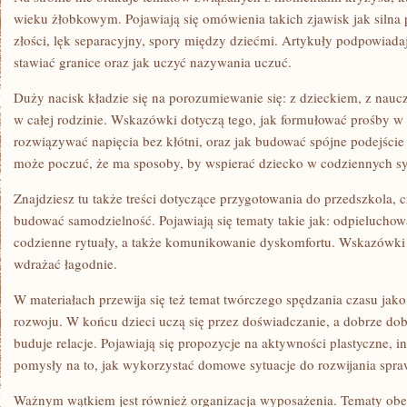
wieku żłobkowym. Pojawiają się omówienia takich zjawisk jak silna
złości, lęk separacyjny, spory między dziećmi. Artykuły podpowiadaj
stawiać granice oraz jak uczyć nazywania uczuć.
Duży nacisk kładzie się na porozumiewanie się: z dzieckiem, z naucz
w całej rodzinie. Wskazówki dotyczą tego, jak formułować prośby w
rozwiązywać napięcia bez kłótni, oraz jak budować spójne podejści
może poczuć, że ma sposoby, by wspierać dziecko w codziennych sy
Znajdziesz tu także treści dotyczące przygotowania do przedszkola, c
budować samodzielność. Pojawiają się tematy takie jak: odpielucho
codzienne rytuały, a także komunikowanie dyskomfortu. Wskazówki s
wdrażać łagodnie.
W materiałach przewija się też temat twórczego spędzania czasu ja
rozwoju. W końcu dzieci uczą się przez doświadczanie, a dobrze d
buduje relacje. Pojawiają się propozycje na aktywności plastyczne, in
pomysły na to, jak wykorzystać domowe sytuacje do rozwijania spra
Ważnym wątkiem jest również organizacja wyposażenia. Tematy obej