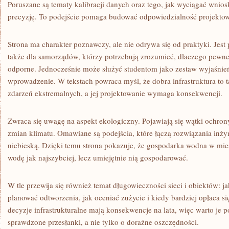
Poruszane są tematy kalibracji danych oraz tego, jak wyciągać wnio
precyzję. To podejście pomaga budować odpowiedzialność projekto
Strona ma charakter poznawczy, ale nie odrywa się od praktyki. Jest 
także dla samorządów, którzy potrzebują zrozumieć, dlaczego pewne
odporne. Jednocześnie może służyć studentom jako zestaw wyjaśnie
wprowadzenie. W tekstach powraca myśl, że dobra infrastruktura to ta
zdarzeń ekstremalnych, a jej projektowanie wymaga konsekwencji.
Zwraca się uwagę na aspekt ekologiczny. Pojawiają się wątki ochrony
zmian klimatu. Omawiane są podejścia, które łączą rozwiązania inżyni
niebieską. Dzięki temu strona pokazuje, że gospodarka wodna w mieś
wodę jak najszybciej, lecz umiejętnie nią gospodarować.
W tle przewija się również temat długowieczności sieci i obiektów: j
planować odtworzenia, jak oceniać zużycie i kiedy bardziej opłaca si
decyzje infrastrukturalne mają konsekwencje na lata, więc warto je
sprawdzone przesłanki, a nie tylko o doraźne oszczędności.