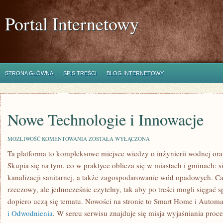
Portal Internetowy
STRONA GŁÓWNA
SPIS TREŚCI
BLOG INTERNETOWY
Nowe Technologie i Innowacje
NOWE
MOŻLIWOŚĆ KOMENTOWANIA
ZOSTAŁA WYŁĄCZONA
TECHNOLOGIE
Ta platforma to kompleksowe miejsce wiedzy o inżynierii wodnej oraz
I
INNOWACJE
Skupia się na tym, co w praktyce oblicza się w miastach i gminach: s
kanalizacji sanitarnej, a także zagospodarowanie wód opadowych. Ca
rzeczowy, ale jednocześnie czytelny, tak aby po treści mogli sięgać sp
dopiero uczą się tematu. Nowości na stronie to Smart Home i Autom
i Odwodnienia
. W sercu serwisu znajduje się misja wyjaśniania proce