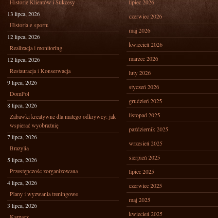
Historie Klientów i Sukcesy
lipiec 2026
13 lipca, 2026
czerwiec 2026
Historia e-sportu
maj 2026
12 lipca, 2026
kwiecień 2026
Realizacja i monitoring
marzec 2026
12 lipca, 2026
Restauracja i Konserwacja
luty 2026
9 lipca, 2026
styczeń 2026
DomPol
grudzień 2025
8 lipca, 2026
listopad 2025
Zabawki kreatywne dla małego odkrywcy: jak
wspierać wyobraźnię
październik 2025
7 lipca, 2026
wrzesień 2025
Brazylia
sierpień 2025
5 lipca, 2026
Przestępczośc zorganizowana
lipiec 2025
4 lipca, 2026
czerwiec 2025
Plany i wyzwania treningowe
maj 2025
3 lipca, 2026
kwiecień 2025
Karpacz