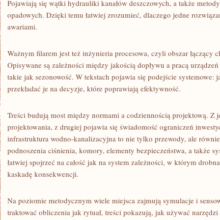
Pojawiają się wątki hydrauliki kanałów deszczowych, a także metod
opadowych. Dzięki temu łatwiej zrozumieć, dlaczego jedne rozwiązani
awariami.
Ważnym filarem jest też inżynieria procesowa, czyli obszar łączący c
Opisywane są zależności między jakością dopływu a pracą urządzeń 
takie jak sezonowość. W tekstach pojawia się podejście systemowe: ja
przekładać je na decyzje, które poprawiają efektywność.
Treści budują most między normami a codziennością projektową. Z 
projektowania, z drugiej pojawia się świadomość ograniczeń inwestyc
infrastruktura wodno-kanalizacyjna to nie tylko przewody, ale równie
podnoszenia ciśnienia, komory, elementy bezpieczeństwa, a także sy
łatwiej spojrzeć na całość jak na system zależności, w którym drobn
kaskadę konsekwencji.
Na poziomie metodycznym wiele miejsca zajmują symulacje i sensow
traktować obliczenia jak rytuał, treści pokazują, jak używać narzędzi