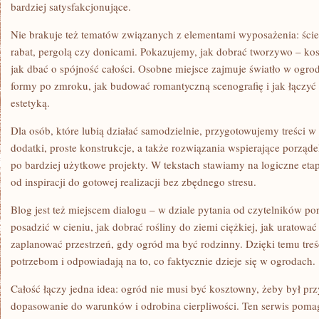
bardziej satysfakcjonujące.
Nie brakuje też tematów związanych z elementami wyposażenia: ście
rabat, pergolą czy donicami. Pokazujemy, jak dobrać tworzywo – kos
jak dbać o spójność całości. Osobne miejsce zajmuje światło w ogr
formy po zmroku, jak budować romantyczną scenografię i jak łączyć 
estetyką.
Dla osób, które lubią działać samodzielnie, przygotowujemy treści 
dodatki, proste konstrukcje, a także rozwiązania wspierające porzą
po bardziej użytkowe projekty. W tekstach stawiamy na logiczne etap
od inspiracji do gotowej realizacji bez zbędnego stresu.
Blog jest też miejscem dialogu – w dziale pytania od czytelników p
posadzić w cieniu, jak dobrać rośliny do ziemi ciężkiej, jak uratowa
zaplanować przestrzeń, gdy ogród ma być rodzinny. Dzięki temu treśc
potrzebom i odpowiadają na to, co faktycznie dzieje się w ogrodach.
Całość łączy jedna idea: ogród nie musi być kosztowny, żeby był pr
dopasowanie do warunków i odrobina cierpliwości. Ten serwis pomag