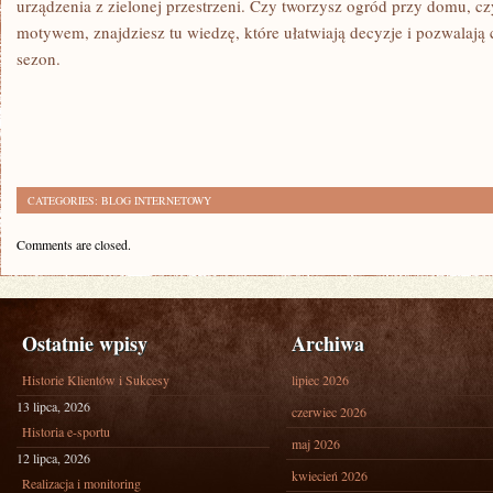
urządzenia z zielonej przestrzeni. Czy tworzysz ogród przy domu, czy
motywem, znajdziesz tu wiedzę, które ułatwiają decyzje i pozwalają 
sezon.
CATEGORIES:
BLOG INTERNETOWY
Comments are closed.
Ostatnie wpisy
Archiwa
Historie Klientów i Sukcesy
lipiec 2026
13 lipca, 2026
czerwiec 2026
Historia e-sportu
maj 2026
12 lipca, 2026
kwiecień 2026
Realizacja i monitoring