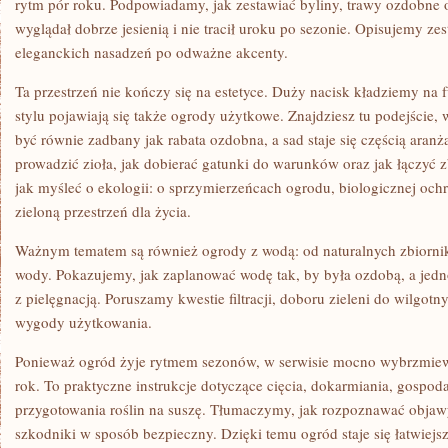
rytm pór roku. Podpowiadamy, jak zestawiać byliny, trawy ozdobne 
wyglądał dobrze jesienią i nie tracił uroku po sezonie. Opisujemy ze
eleganckich nasadzeń po odważne akcenty.
Ta przestrzeń nie kończy się na estetyce. Duży nacisk kładziemy na 
stylu pojawiają się także ogrody użytkowe. Znajdziesz tu podejści
być równie zadbany jak rabata ozdobna, a sad staje się częścią aran
prowadzić zioła, jak dobierać gatunki do warunków oraz jak łączyć 
jak myśleć o ekologii: o sprzymierzeńcach ogrodu, biologicznej ochr
zieloną przestrzeń dla życia.
Ważnym tematem są również ogrody z wodą: od naturalnych zbiornik
wody. Pokazujemy, jak zaplanować wodę tak, by była ozdobą, a jedn
z pielęgnacją. Poruszamy kwestie filtracji, doboru zieleni do wilgotn
wygody użytkowania.
Ponieważ ogród żyje rytmem sezonów, w serwisie mocno wybrzmiewa 
rok. To praktyczne instrukcje dotyczące cięcia, dokarmiania, gospod
przygotowania roślin na suszę. Tłumaczymy, jak rozpoznawać objaw
szkodniki w sposób bezpieczny. Dzięki temu ogród staje się łatwiejs