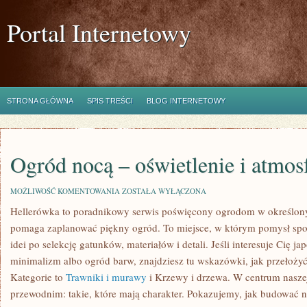
Portal Internetowy
STRONA GŁÓWNA
SPIS TREŚCI
BLOG INTERNETOWY
Ogród nocą – oświetlenie i atmos
OGRÓD
MOŻLIWOŚĆ KOMENTOWANIA
ZOSTAŁA WYŁĄCZONA
NOCĄ
Hellerówka to poradnikowy serwis poświęcony ogrodom w określony
–
OŚWIETLENIE
pomaga zaplanować piękny ogród. To miejsce, w którym pomysł spot
I
ATMOSFERA
idei po selekcję gatunków, materiałów i detali. Jeśli interesuje Cię 
minimalizm albo ogród barw, znajdziesz tu wskazówki, jak przełoży
Kategorie to
Trawniki i murawy
i Krzewy i drzewa. W centrum nasz
przewodnim: takie, które mają charakter. Pokazujemy, jak budować n