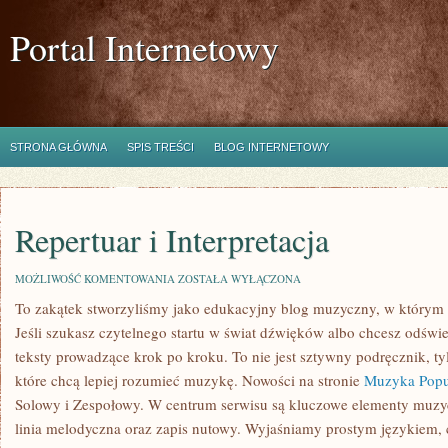
Portal Internetowy
STRONA GŁÓWNA
SPIS TREŚCI
BLOG INTERNETOWY
Repertuar i Interpretacja
REPERTUAR
MOŻLIWOŚĆ KOMENTOWANIA
ZOSTAŁA WYŁĄCZONA
I
To zakątek stworzyliśmy jako edukacyjny blog muzyczny, w którym p
INTERPRETACJA
Jeśli szukasz czytelnego startu w świat dźwięków albo chcesz odświ
teksty prowadzące krok po kroku. To nie jest sztywny podręcznik, t
które chcą lepiej rozumieć muzykę. Nowości na stronie
Muzyka Popu
Solowy i Zespołowy. W centrum serwisu są kluczowe elementy muzyc
linia melodyczna oraz zapis nutowy. Wyjaśniamy prostym językiem,