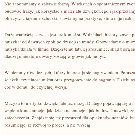
Nie zapominamy o zabawie formą. W tekstach o spontanicznym two
budować frazy, jak korzystać z materiału dźwiękowego i jak przeła
obiecywać tajemne sztuczki, stawiamy na praktykę, która daje realn
Dużą wartością serwisu jest też kontekst. W działach historycznych p
muzyka: od dawnych epok po dzisiejsze trendy. Opowiadamy o muzyc
muzyka działa w filmie. Dzięki temu łatwiej zrozumieć, skąd biorą s
dlaczego niektóre utwory zostają w głowie jak motyw.
Wspieramy również tych, którzy interesują się nagrywaniem. Porus
ścieżek, czytelność miksu oraz przygotowanie do nagrania. Dzięki te
coś w domu” do czytelnej wersji.
Muzyka to nie tylko dźwięki, ale też mózg. Dlatego pojawiają się u 
wspiera koncentrację, jak działa na emocje i jak budować nawyki, że
zniechęceniu. Znajdzie się też przestrzeń dla opiekunów uczniów, k
rozumiejąc, że rozwój to proces, a nie wyścig.