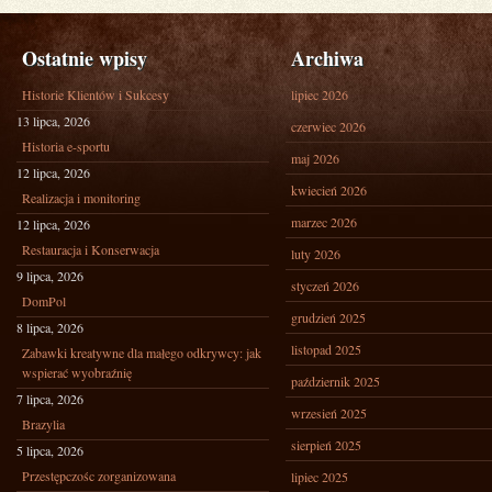
Ostatnie wpisy
Archiwa
Historie Klientów i Sukcesy
lipiec 2026
13 lipca, 2026
czerwiec 2026
Historia e-sportu
maj 2026
12 lipca, 2026
kwiecień 2026
Realizacja i monitoring
marzec 2026
12 lipca, 2026
Restauracja i Konserwacja
luty 2026
9 lipca, 2026
styczeń 2026
DomPol
grudzień 2025
8 lipca, 2026
listopad 2025
Zabawki kreatywne dla małego odkrywcy: jak
wspierać wyobraźnię
październik 2025
7 lipca, 2026
wrzesień 2025
Brazylia
sierpień 2025
5 lipca, 2026
Przestępczośc zorganizowana
lipiec 2025