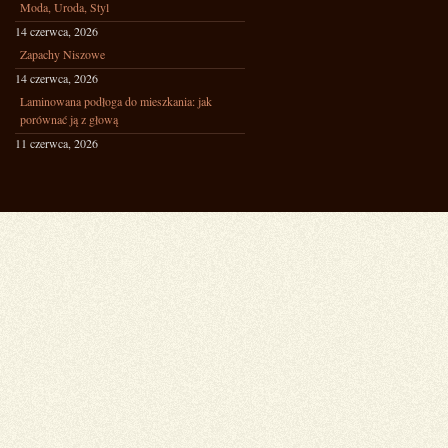
Moda, Uroda, Styl
14 czerwca, 2026
Zapachy Niszowe
14 czerwca, 2026
Laminowana podłoga do mieszkania: jak
porównać ją z głową
11 czerwca, 2026