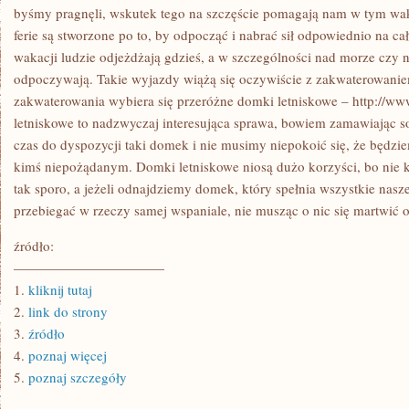
TEGO
byśmy pragnęli, wskutek tego na szczęście pomagają nam w tym wak
POŻĄDA
ferie są stworzone po to, by odpocząć i nabrać sił odpowiednio na ca
wakacji ludzie odjeżdżają gdzieś, a w szczególności nad morze czy n
odpoczywają. Takie wyjazdy wiążą się oczywiście z zakwaterowaniem
zakwaterowania wybiera się przeróżne domki letniskowe – http://w
letniskowe to nadzwyczaj interesująca sprawa, bowiem zamawiając s
czas do dyspozycji taki domek i nie musimy niepokoić się, że będzie
kimś niepożądanym. Domki letniskowe niosą dużo korzyści, bo nie
tak sporo, a jeżeli odnajdziemy domek, który spełnia wszystkie nas
przebiegać w rzeczy samej wspaniale, nie musząc o nic się martwić 
źródło:
———————————
1.
kliknij tutaj
2.
link do strony
3.
źródło
4.
poznaj więcej
5.
poznaj szczegóły