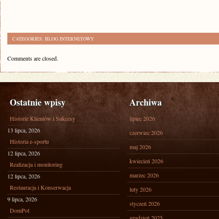
CATEGORIES:
BLOG INTERNETOWY
Comments are closed.
Ostatnie wpisy
Archiwa
Historie Klientów i Sukcesy
lipiec 2026
13 lipca, 2026
czerwiec 2026
Historia e-sportu
maj 2026
12 lipca, 2026
kwiecień 2026
Realizacja i monitoring
marzec 2026
12 lipca, 2026
Restauracja i Konserwacja
luty 2026
9 lipca, 2026
styczeń 2026
DomPol
grudzień 2025