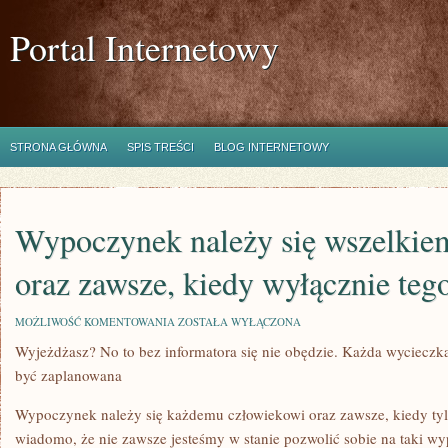
Portal Internetowy
STRONA GŁÓWNA
SPIS TREŚCI
BLOG INTERNETOWY
Wypoczynek należy się wszelkie
oraz zawsze, kiedy wyłącznie teg
WYPOCZYNEK
MOŻLIWOŚĆ KOMENTOWANIA
ZOSTAŁA WYŁĄCZONA
NALEŻY
Wyjeżdżasz? No to bez informatora się nie obędzie. Każda wycieczk
SIĘ
WSZELKIEMU
być zaplanowana
CZŁOWIEKOWI
ORAZ
ZAWSZE,
Wypoczynek należy się każdemu człowiekowi oraz zawsze, kiedy tyl
KIEDY
wiadomo, że nie zawsze jesteśmy w stanie pozwolić sobie na taki wy
WYŁĄCZNIE